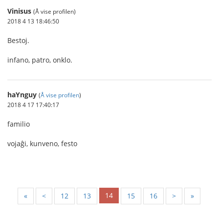
Vinisus
(Å vise profilen)
2018 4 13 18:46:50
Bestoj.
infano, patro, onklo.
haYnguy
(
Å vise profilen
)
2018 4 17 17:40:17
familio
vojaĝi, kunveno, festo
14
«
<
12
13
15
16
>
»