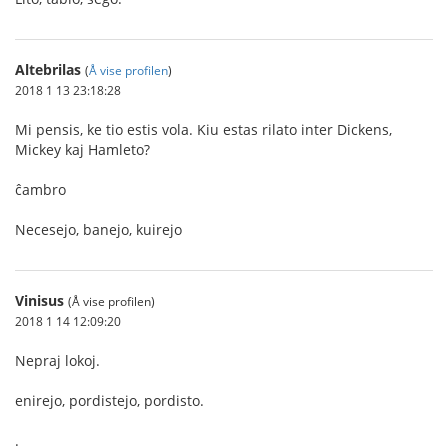
Altebrilas
(
Å vise profilen
)
2018 1 13 23:18:28
Mi pensis, ke tio estis vola. Kiu estas rilato inter Dickens,
Mickey kaj Hamleto?
ĉambro
Necesejo, banejo, kuirejo
Vinisus
(Å vise profilen)
2018 1 14 12:09:20
Nepraj lokoj.
enirejo, pordistejo, pordisto.
.