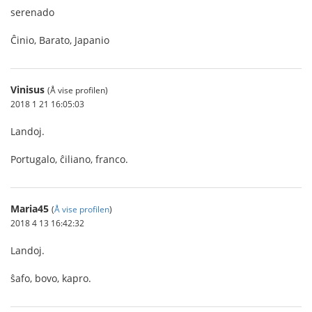
serenado
Ĉinio, Barato, Japanio
Vinisus
(Å vise profilen)
2018 1 21 16:05:03
Landoj.
Portugalo, ĉiliano, franco.
Maria45
(
Å vise profilen
)
2018 4 13 16:42:32
Landoj.
ŝafo, bovo, kapro.