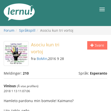
Til
innholdet
Meny
Forum
Språkspill
Asociu kun tri vortoj
Asociu kun tri
Svare
vortoj
fra
BoMin
,2016 9 28
Meldinger:
210
Språk:
Esperanto
Vinisus
(Å vise profilen)
2018 1 13 11:07:06
Hamleto pardonu min bomvole! Kaimano?
Lito, tablo, seĝo.