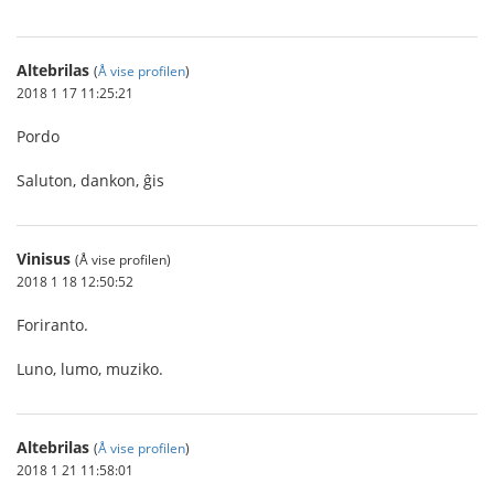
Altebrilas
(
Å vise profilen
)
2018 1 17 11:25:21
Pordo
Saluton, dankon, ĝis
Vinisus
(Å vise profilen)
2018 1 18 12:50:52
Foriranto.
Luno, lumo, muziko.
Altebrilas
(
Å vise profilen
)
2018 1 21 11:58:01