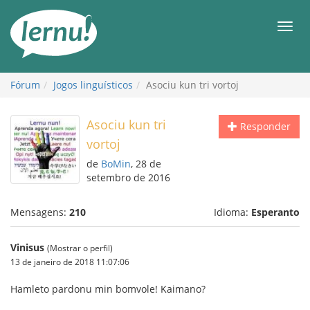
Ir
ao
Men
conteúdo
Fórum
Jogos linguísticos
Asociu kun tri vortoj
Asociu kun tri
Responder
vortoj
de
BoMin
, 28 de
setembro de 2016
Mensagens:
210
Idioma:
Esperanto
Vinisus
(Mostrar o perfil)
13 de janeiro de 2018 11:07:06
Hamleto pardonu min bomvole! Kaimano?