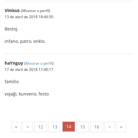
Vinisus
(Mostrar o perfil)
13 de abril de 2018 18:46:50
Bestoj.
infano, patro, onklo.
haYnguy
(
Mostrar o perfil
)
17 de abril de 2018 17:40:17
familio
vojaĝi, kunveno, festo
14
«
<
12
13
15
16
>
»