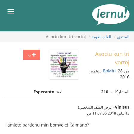
لى
لمحتويات
قائمة
طعام
المنتدى
العاب لغوية
Asociu kun tri vortoj
Asociu kun tri
رد
vortoj
من
BoMin
, 28 سبتمبر،
2016
المشاركات:
210
لغة:
Esperanto
Vinisus
(عرض الملف الشخصي)
13 يناير، 2018 11:07:06 ص
Hamleto pardonu min bomvole! Kaimano?