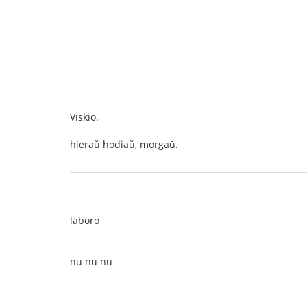
Viskio.
hieraŭ hodiaŭ, morgaŭ.
laboro
nu nu nu