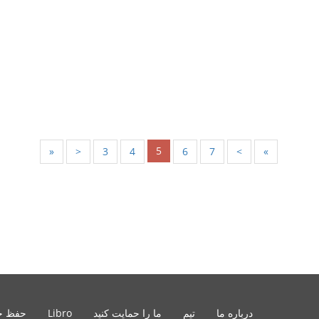
5
«
<
3
4
6
7
>
»
درباره ما
تیم
ما را حمایت کنید
Libro
حفظ ح