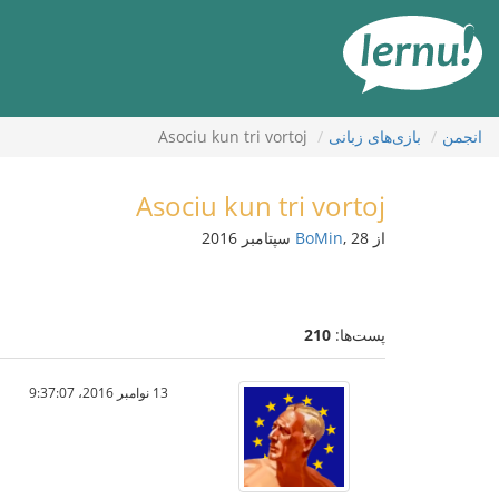
رود
ه
حتوا
انجمن
بازی‌های زبانی
Asociu kun tri vortoj
Asociu kun tri vortoj
از
, 28 سپتامبر 2016
BoMin
پست‌ها:
210
13 نوامبر 2016،‏ 9:37:07