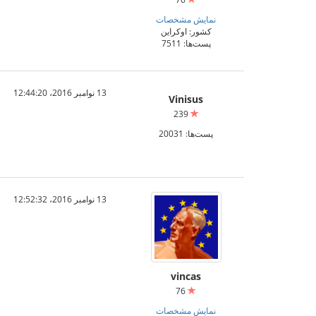
نمایش مشخصات
کشور: اوکراین
پست‌ها: 7511
13 نوامبر 2016،‏ 12:44:20
Vinisus
239
پست‌ها: 20031
13 نوامبر 2016،‏ 12:52:32
vincas
76
نمایش مشخصات