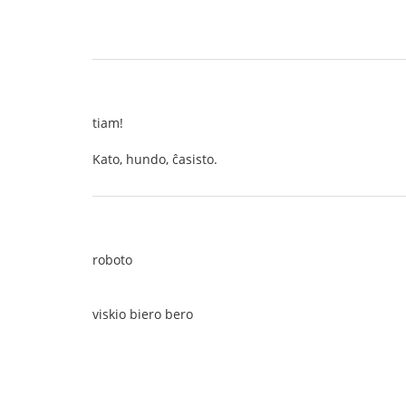
tiam!
Kato, hundo, ĉasisto.
roboto
viskio biero bero