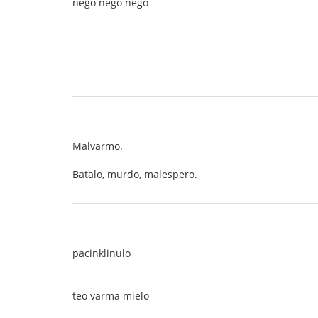
neĝo neĝo neĝo
Malvarmo.
Batalo, murdo, malespero.
pacinklinulo
teo varma mielo