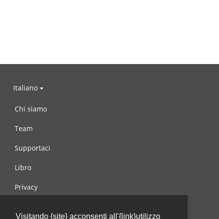
Italiano
Chi siamo
Team
Supportaci
Libro
Privacy
Condizioni d’uso
Visitando {site} acconsenti all'{link}utilizzo