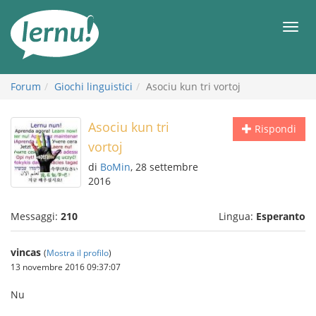
Vai
all’indice
Men
Forum
Giochi linguistici
Asociu kun tri vortoj
Asociu kun tri
Rispondi
vortoj
di
BoMin
, 28 settembre
2016
Messaggi:
210
Lingua:
Esperanto
vincas
(
Mostra il profilo
)
13 novembre 2016 09:37:07
Nu