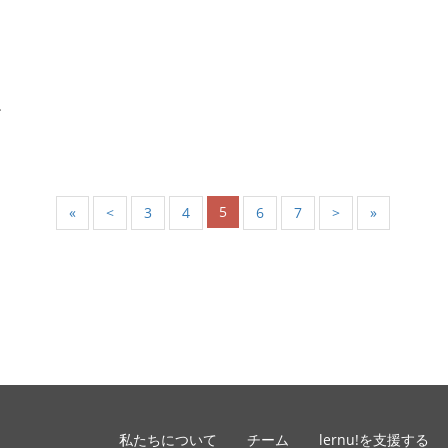
.
5
«
<
3
4
6
7
>
»
私たちについて
チーム
lernu!を支援する