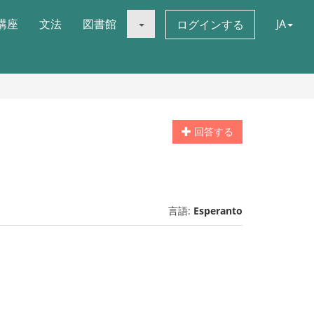
講座
文法
図書館
JA
ログインする
回答する
言語:
Esperanto