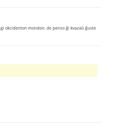
igi okcidenton mondon, de penso ĝi kvazaŭ ĝuste