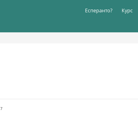
Есперанто?
Курс
17