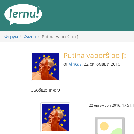
Към
съдържанието
Форум
Хумор
Putina vaporŝipo [:
Putina vaporŝipo [:
от
vincas
, 22 октомври 2016
Съобщения:
9
22 октомври 2016, 17:51: