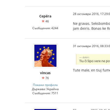
28 октомври 2016, 17:29:
Серёга
46
Ne gravas. Seksbombo 
Съобщения: 4244
jam deiris. Bonas ke R
31 октомври 2016, 08:33:
dobri:
Tiu ĉi ŝipo vere ne po
Tute male, en tiuj fume
vincas
76
Покажи профила
Държава: Украйна
Съобщения: 7511