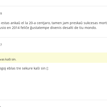
09
estas ankaŭ el la 20-a centjaro, tamen jam preskaŭ sukcesas mort
usio en 2014 feliĉe ĝustatempe divenis desalti de tiu mondo.
07
vas kaŝi sin.
goj eblas tre sekure kaŝi sin [: