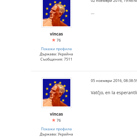
02 ноември 2016, 19:46:4
...
vincas
76
Покажи профила
Държава: Украйна
Съобщения: 7511
05 ноември 2016, 08:38:5
Vatĉjo, en la esperant
vincas
76
Покажи профила
Държава: Украйна