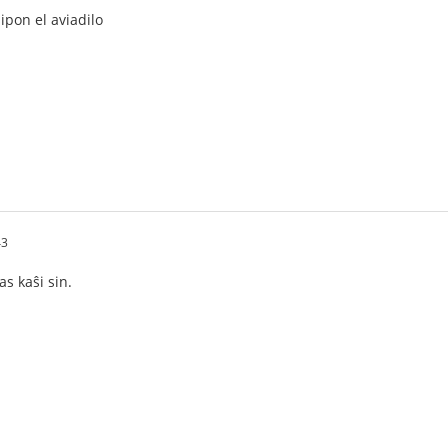
ipon el aviadilo
43
as kaŝi sin.