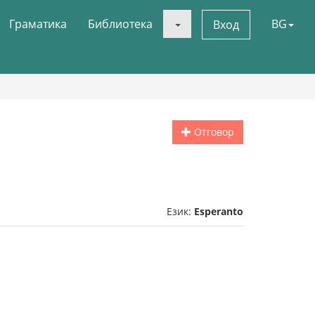
Граматика
Библиотека
BG
Вход
Отговор
Език:
Esperanto