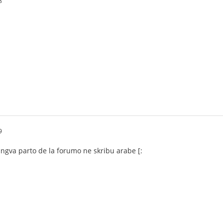
8
9
lingva parto de la forumo ne skribu arabe [: