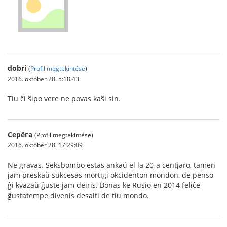
dobri
(
Profil megtekintése
)
2016. október 28. 5:18:43
Tiu ĉi ŝipo vere ne povas kaŝi sin.
Серёга
(Profil megtekintése)
2016. október 28. 17:29:09
Ne gravas. Seksbombo estas ankaŭ el la 20-a centjaro, tamen
jam preskaŭ sukcesas mortigi okcidenton mondon, de penso
ĝi kvazaŭ ĝuste jam deiris. Bonas ke Rusio en 2014 feliĉe
ĝustatempe divenis desalti de tiu mondo.