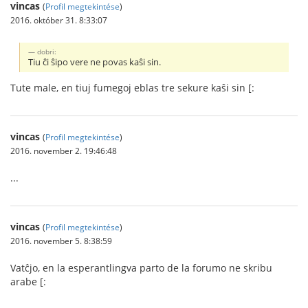
vincas
(
Profil megtekintése
)
2016. október 31. 8:33:07
dobri:
Tiu ĉi ŝipo vere ne povas kaŝi sin.
Tute male, en tiuj fumegoj eblas tre sekure kaŝi sin [:
vincas
(
Profil megtekintése
)
2016. november 2. 19:46:48
...
vincas
(
Profil megtekintése
)
2016. november 5. 8:38:59
Vatĉjo, en la esperantlingva parto de la forumo ne skribu
arabe [: