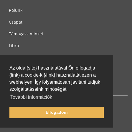
Rólunk
Csapat
Támogass minket
Libro
Adatvédelem
Az oldal{site} használatával Ön elfogadja
Használati feltételek
{link} a cookie-k {/link} használatát ezen a
Írj nekünk
webhelyen. Így folyamatosan javítani tudjuk
szolgáltatásaink minőségét.
További információk
Elfogadom
© 2002-2026 lernu.net |
Impressum