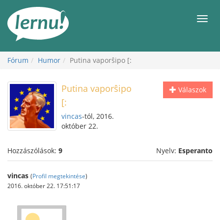
Tartalom
Men
Fórum
Humor
Putina vaporŝipo [:
Putina vaporŝipo
Válaszok
[:
vincas
-tól, 2016.
október 22.
Hozzászólások:
9
Nyelv:
Esperanto
vincas
(
Profil megtekintése
)
2016. október 22. 17:51:17