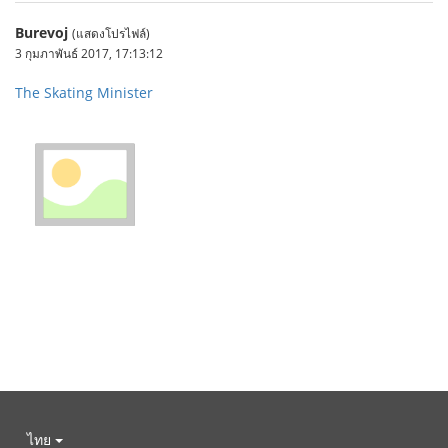
Burevoj
(แสดงโปรไฟล์)
3 กุมภาพันธ์ 2017, 17:13:12
The Skating Minister
ไทย