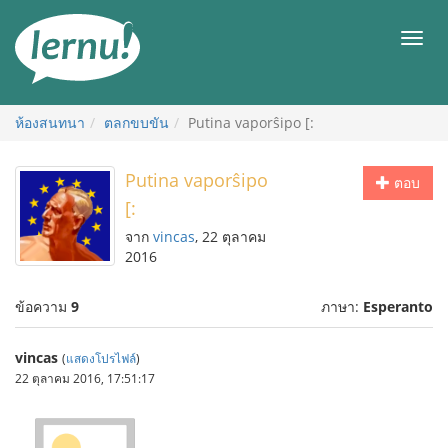
ไป
ยัง
เมนู
สารบัญ
ห้องสนทนา
ตลกขบขัน
Putina vaporŝipo [:
Putina vaporŝipo
ตอบ
[:
จาก
vincas
, 22 ตุลาคม
2016
ข้อความ
9
ภาษา:
Esperanto
vincas
(
แสดงโปรไฟล์
)
22 ตุลาคม 2016, 17:51:17