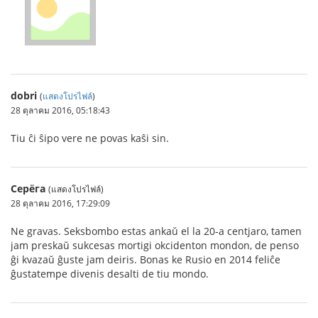
dobri
(
แสดงโปรไฟล์
)
28 ตุลาคม 2016, 05:18:43
Tiu ĉi ŝipo vere ne povas kaŝi sin.
Серёга
(แสดงโปรไฟล์)
28 ตุลาคม 2016, 17:29:09
Ne gravas. Seksbombo estas ankaŭ el la 20-a centjaro, tamen
jam preskaŭ sukcesas mortigi okcidenton mondon, de penso
ĝi kvazaŭ ĝuste jam deiris. Bonas ke Rusio en 2014 feliĉe
ĝustatempe divenis desalti de tiu mondo.