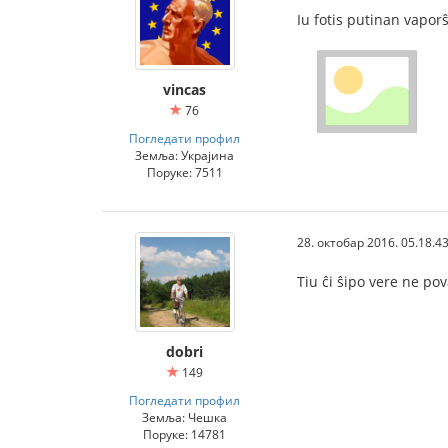
Iu fotis putinan vaporŝ
vincas
76
Погледати профил
Земља: Украјина
Поруке: 7511
28. октобар 2016. 05.18.4
Tiu ĉi ŝipo vere ne pov
dobri
149
Погледати профил
Земља: Чешка
Поруке: 14781