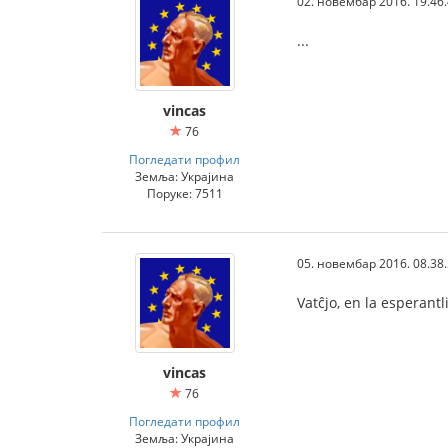
02. новембар 2016. 19.46
...
vincas
76
Погледати профил
Земља: Украјина
Поруке: 7511
05. новембар 2016. 08.38
Vatĉjo, en la esperant
vincas
76
Погледати профил
Земља: Украјина