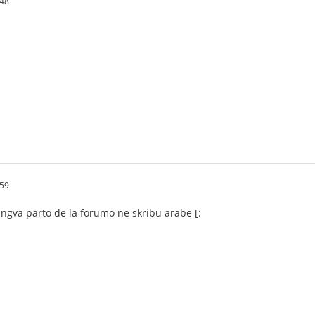
.48
.59
lingva parto de la forumo ne skribu arabe [: