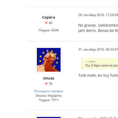
28. октобар 2016. 17.29.0
Серёга
46
Ne gravas. Seksbombo 
Поруке: 4244
jam deiris. Bonas ke R
31. октобар 2016. 08.33.0
dobri:
Tiu ĉi ŝipo vere ne po
Tute male, en tiuj fume
vincas
76
Погледати профил
Земља: Украјина
Поруке: 7511