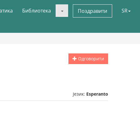
атика
Библиотека
SR
Поздравити
Одговорити
Језик:
Esperanto