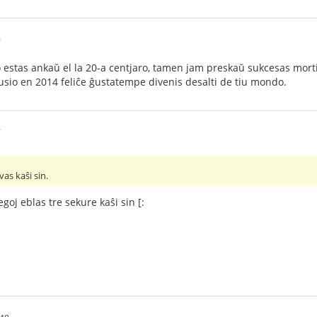
9
estas ankaŭ el la 20-a centjaro, tamen jam preskaŭ sukcesas mort
usio en 2014 feliĉe ĝustatempe divenis desalti de tiu mondo.
7
vas kaŝi sin.
goj eblas tre sekure kaŝi sin [: