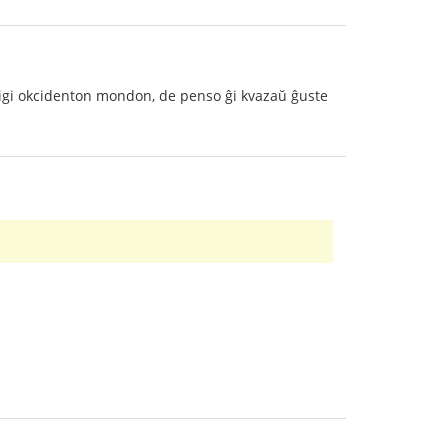
igi okcidenton mondon, de penso ĝi kvazaŭ ĝuste