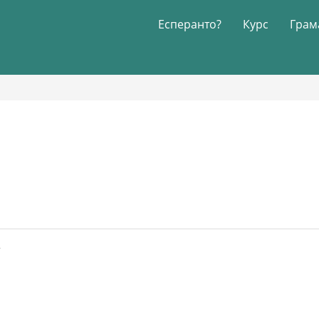
Есперанто?
Курс
Грам
7