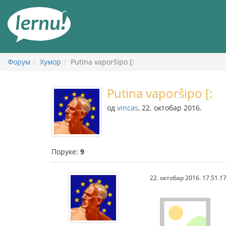
У
садржају
Форум
Хумор
Putina vaporŝipo [:
Putina vaporŝipo [:
од
vincas
, 22. октобар 2016.
Поруке:
9
22. октобар 2016. 17.51.1