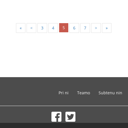
5
«
<
3
4
6
7
>
»
Pri ni
Teamo
Subtenu nin