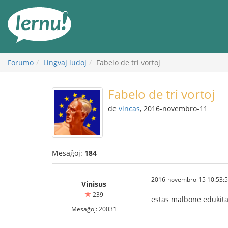
Al
la
enhavo
Forumo
Lingvaj ludoj
Fabelo de tri vortoj
Fabelo de tri vortoj
de
vincas
, 2016-novembro-11
Mesaĝoj:
184
2016-novembro-15 10:53:
Vinisus
239
estas malbone edukita
Mesaĝoj: 20031