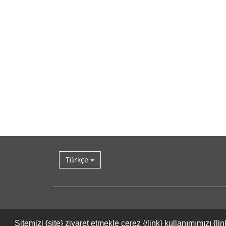
Türkçe
Sitemizi {site} ziyaret etmekle çerez {/link} kullanımımızı 