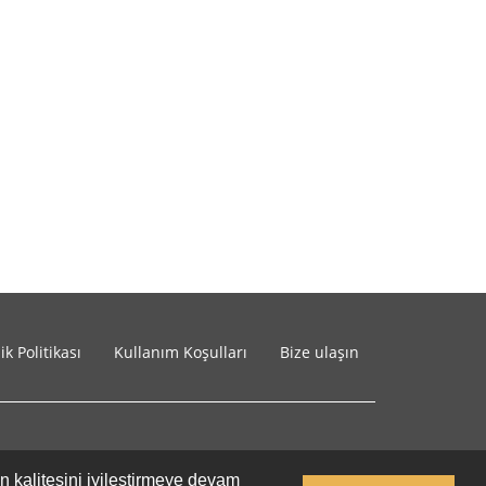
lik Politikası
Kullanım Koşulları
Bize ulaşın
in kalitesini iyileştirmeye devam