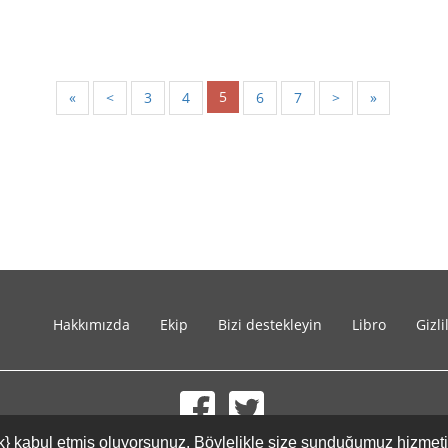
5
«
<
3
4
6
7
>
»
Hakkımızda
Ekip
Bizi destekleyin
Libro
Gizli
{link} kabul etmiş oluyorsunuz. Böylelikle size sunduğumuz hizmet