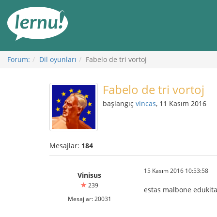
İçerik
Görüntüleme
Forum:
Dil oyunları
Fabelo de tri vortoj
Fabelo de tri vortoj
başlangıç
vincas
, 11 Kasım 2016
Mesajlar:
184
15 Kasım 2016 10:53:58
Vinisus
239
estas malbone edukita
Mesajlar: 20031