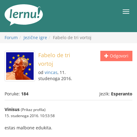
Sadržaj
Meni
Forum
Jezične igre
Fabelo de tri vortoj
Fabelo de tri
Odgovori
vortoj
od
vincas
, 11.
studenoga 2016.
Poruke:
184
Jezik:
Esperanto
Vinisus
(Prikaz profila)
15. studenoga 2016. 10:53:58
estas malbone edukita.