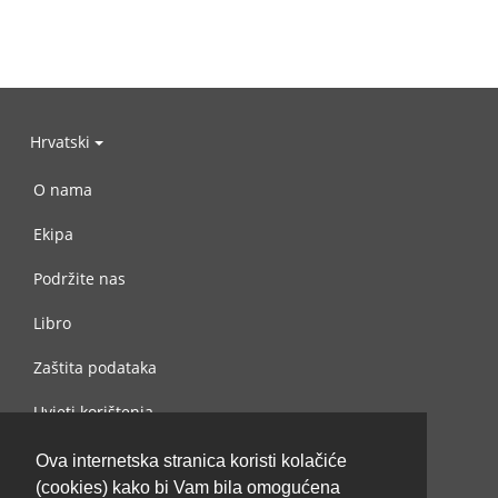
Hrvatski
O nama
Ekipa
Podržite nas
Libro
Zaštita podataka
Uvjeti korištenja
Kontaktiraj nas
Ova internetska stranica koristi kolačiće
(cookies) kako bi Vam bila omogućena