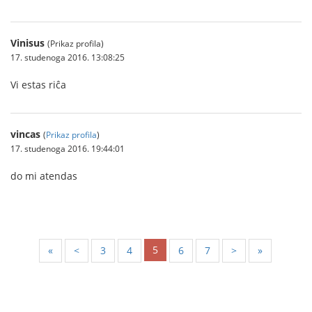
Vinisus
(Prikaz profila)
17. studenoga 2016. 13:08:25
Vi estas riĉa
vincas
(
Prikaz profila
)
17. studenoga 2016. 19:44:01
do mi atendas
5
«
<
3
4
6
7
>
»