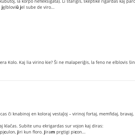
ubutoj, la korpo nefleksigata). Li stariĝis, skeptike rigardas kaj par
n
j
e
lblovi
ŭ j
el sube de viro...
ra Kolo. Kaj lia virino kie? Ŝi ne malaperiĝis, la feno ne elblovis ŝin
s ĉi knabinoj en koloraj vestaĵoj – virinoj fortaj, memfidaj, bravaj,
kaj klaĉas. Subite unu ekrigardas sur vojon kaj diras:
 p
i
c
ulon,
j
iri kun floro.
J
ira
m
pr
e
tigi pi
c
on...