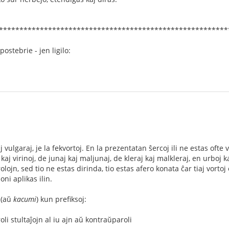
********************************************************
ostebrie - jen ligilo:
ulgaraj, je la fekvortoj. En la prezentatan ŝercoj ili ne estas ofte v
aj virinoj, de junaj kaj maljunaj, de kleraj kaj malkleraj, en urboj kaj
lojn, sed tio ne estas dirinda, tio estas afero konata ĉar tiaj vortoj 
ni aplikas ilin.
(aŭ
kacumi
) kun prefiksoj:
roli stultaĵojn al iu ajn aŭ kontraŭparoli