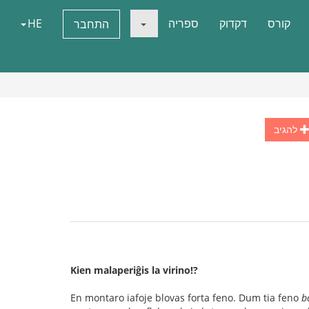
קורס
דקדוק
ספריה
HE
התחבר
להגיב
Kien malaperiĝis la virino!?
En montaro iafoje blovas forta feno. Dum tia feno
b