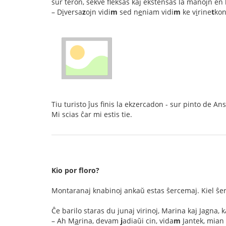
sur teron, sekve fleksas kaj ekstensas la manojn en k
– D
i
versa
z
ojn vidi
m
sed n
e
niam vidi
m
ke v
i
rine
t
ko
Tiu turisto ĵus finis la ekzercadon - sur pinto de Anse
Mi scias ĉar mi estis tie.
Kio por floro?
Montaranaj knabinoj ankaŭ estas ŝercemaj. Kiel ŝerca
Ĉe barilo staras du junaj virinoj, Marina kaj Jagna, 
– Ah M
a
rina, devam
j
adiaŭi cin, vida
m
Jantek, mian