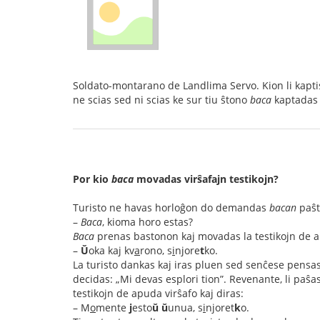
Soldato-montarano de Landlima Servo. Kion li kaptis
ne scias sed ni scias ke sur tiu ŝtono
baca
kaptadas l
Por kio
baca
movadas virŝafajn testikojn?
Turisto ne havas horloĝon do demandas
bacan
paŝt
–
Baca
, kioma horo estas?
Baca
prenas bastonon kaj movadas la testikojn de a
–
Ŭ
oka kaj kv
a
rono, s
i
njore
t
ko.
La turisto dankas kaj iras pluen sed senĉese pensas p
decidas: „Mi devas esplori tion”. Revenante, li paŝa
testikojn de apuda virŝafo kaj diras:
– M
o
mente
j
esto
ŭ
ŭ
unua, s
i
njoret
k
o.