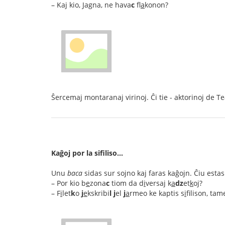
– Kaj kio, Jagna, ne hava
c
fl
a
konon?
Ŝercemaj montaranaj virinoj. Ĉi tie - aktorinoj de Te
Kaĝoj por la sifiliso…
Unu
baca
sidas sur sojno kaj faras kaĝojn. Ĉiu esta
– Por kio b
e
zona
c
tiom da d
i
versaj k
a
dz
et
k
oj?
– F
i
let
k
o
j
e
kskribi
l
j
el
j
a
rmeo ke kaptis s
i
filison, ta