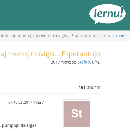
תוכן
עניינים
פורום
הומור
taŭ sep montoj kaj riveroj troviĝis… Esperantujo
j riveroj troviĝis… Esperantujo
של
, 6 בפברואר 2017
StefKo
הודעות:
161
7 במרץ 2017, 07:46:52
n. pumpojn (kuŝiĝas