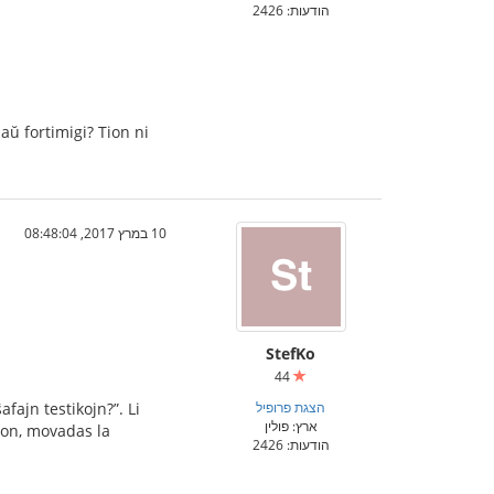
הודעות: 2426
aŭ fortimigi? Tion ni
10 במרץ 2017, 08:48:04
StefKo
44
הצגת פרופיל
fajn testikojn?”. Li
ארץ: פולין
non, movadas la
הודעות: 2426