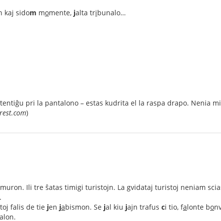
n kaj sido
m
m
o
mente,
j
alta tr
i
bunalo…
tentiĝu pri la pantalono – estas kudrita el la raspa drapo. Nenia 
erest.com
)
ron. Ili tre ŝatas timigi turistojn. La gvidataj turistoj neniam scia
.
stoj falis de tie
j
en
j
a
bismon. Se
j
al kiu
j
ajn trafus
c
i tio, f
a
lonte b
o
nv
valon.