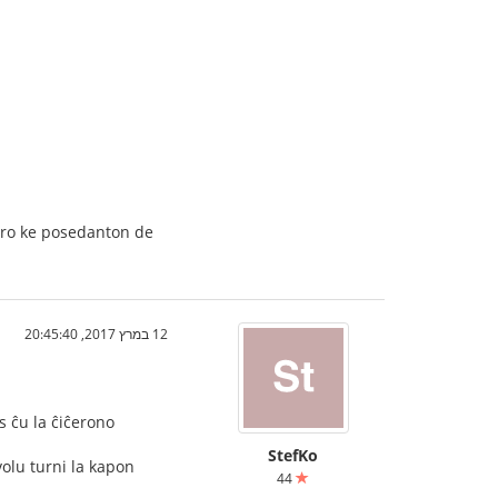
miro ke posedanton de
12 במרץ 2017, 20:45:40
s ĉu la ĉiĉerono
StefKo
olu turni la kapon
44