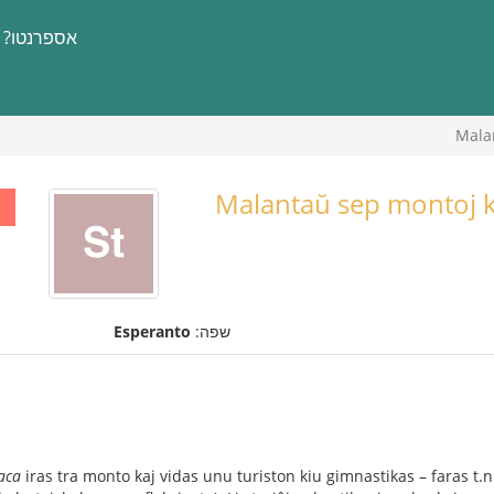
אספרנטו?
Malan
Malantaŭ sep montoj ka
שפה:
Esperanto
aca
iras tra monto kaj vidas unu turiston kiu gimnastikas – faras t.