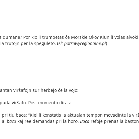
 dumane? Por kio li trumpetas ĉe Morskie Oko? Kiun li volas alvoki 
a trutojn per la speguleto. (
el: potrawyregionalne.pl
)
antan virŝafojn sur herbejo ĉe la vojo:
puda virŝafo. Post momento diras:
ri tiu baca: “Kiel li konstatis la aktualan tempon movadinte la virŝa
s al
baca
kaj ree demandas pri la horo.
Baca
refoje prenas la basto