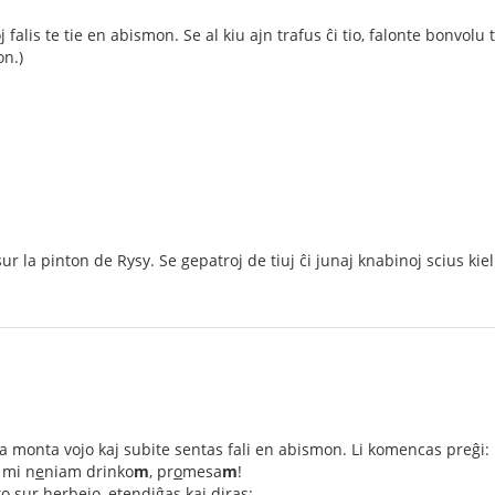
falis te tie en abismon. Se al kiu ajn trafus ĉi tio, falonte bonvolu 
on.)
 sur la pinton de Rysy. Se gepatroj de tiuj ĉi junaj knabinoj scius ki
ra monta vojo kaj subite sentas fali en abismon. Li komencas preĝi:
 mi n
e
niam drinko
m
, pr
o
mesa
m
!
o sur herbejo, etendiĝas kaj diras: