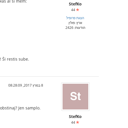
olas al si mem:
StefKo
44
הצגת פרופיל
ארץ: פולין
הודעות: 2426
! Ŝi restis sube.
8 במרץ 2017, 08:28:09
 obstinaj? Jen samplo.
StefKo
44