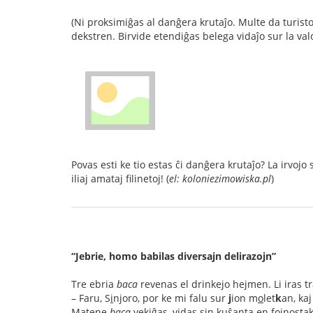
(Ni proksimiĝas al danĝera krutaĵo. Multe da turistoj 
dekstren. Birvide etendiĝas belega vidaĵo sur la val
Povas esti ke tio estas ĉi danĝera krutaĵo? La irvojo
iliaj amataj filinetoj! (
el: koloniezimowiska.pl
)
“Jebrie, homo babilas diversajn delirazojn”
Tre ebria
baca
revenas el drinkejo hejmen. Li iras t
– Faru, S
i
njoro, por ke mi falu sur
j
ion m
o
let
k
an, kaj
Matene
baca
vekiĝas, vidas sin kuŝanta en fojnostak