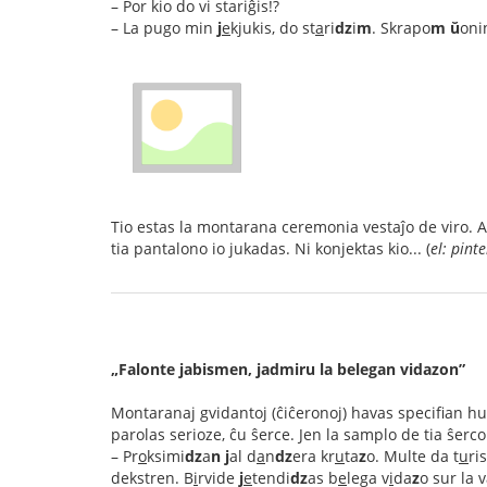
– Por kio do vi stariĝis!?
– La pugo min
j
e
kjukis, do st
a
ri
dz
i
m
. Skrapo
m
ŭ
oni
Tio estas la montarana ceremonia vestaĵo de viro. A
tia pantalono io jukadas. Ni konjektas kio... (
el: pint
„Falonte jabismen, jadmiru la belegan vidazon”
Montaranaj gvidantoj (ĉiĉeronoj) havas specifian humu
parolas serioze, ĉu ŝerce. Jen la samplo de tia ŝerco
– Pr
o
ksimi
dz
a
n
j
al d
a
n
dz
era kr
u
ta
z
o. Multe da t
u
ri
dekstren. B
i
rvide
j
e
tendi
dz
as b
e
lega v
i
da
z
o sur la 