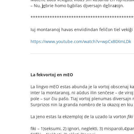
– Nu,
j
e
brie homo b
a
bilas d
i
versajn d
e
lira
z
ojn.
*******************************************
Iuj montaranoj havas enviidindan feliĉon tiel vekiĝi p
https://www.youtube.com/watch?v=wpCx80XmLDk
La fekvortoj en mEO
La lingvo mEO estas abunda je la vortoj obscenaj kaj v
inter la montaranoj, ni aŭdus ilin senĉese – de viroj k
pole – sur ĉiu paŝo. Tiaj vortoj plenumas diversajn ro
Surprizos nin la granda nombro de la okazoj en kiu o
La jeno estas la ekzemploj de la uzado la vorton
fiki
fiki – 1)seksumi, 2) ignori, neglekti, 3) misparoli,4)pa