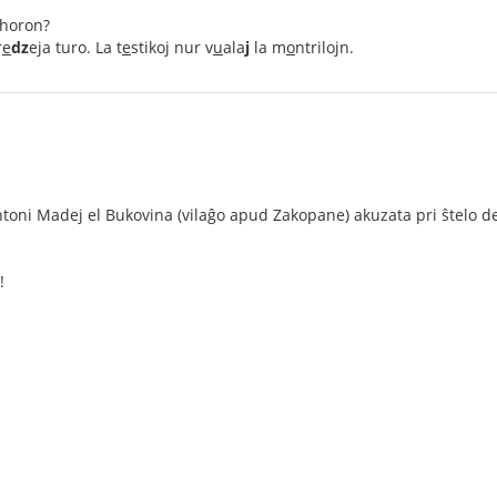
a horon?
r
e
dz
eja turo. La t
e
stikoj nur v
u
ala
j
la m
o
ntrilojn.
toni Madej el Bukovina (vilaĝo apud Zakopane) akuzata pri ŝtelo de
!