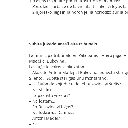
Tio estas tro multe por la turisto, do demandas:
–
Baca
, kiel surbaze de la virŝafaj testikoj vi legas l
– S
i
njore
t
ko, lega
m
la horon
j
el la h
o
rlo
dz
o sur la p
Subita jukado antaŭ alta tribunalo
La municipa tribunalo en Zakopane... Afero juĝa: An
Madej el Bukovina…
Las juĝisto vokas la akuzaton:
– Akuzato Antoni Madej el Bukovina, bonvolu stariĝi
Silento… Subite stariĝas unu montarano…
– La ŝafon de Vojteh Madej el Bukovina vi ŝtelis?
– Ne
s
teli
m
…
– La paŝtisto vi estas?
– Ne
j
esta
m
…
– En Bukovina vi loĝas?
– Ne lo
dz
a
m
… Damne…
– Antoni Madej?
– Ne…