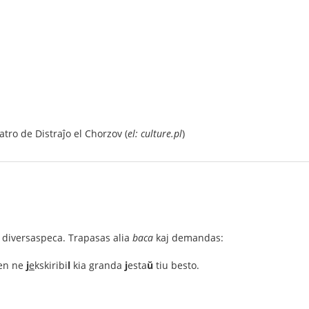
atro de Distraĵo el Chorzov (
el: culture.pl
)
s diversaspeca. Trapasas alia
baca
kaj demandas:
men ne
j
e
kskiribi
l
kia granda
j
esta
ŭ
tiu besto.