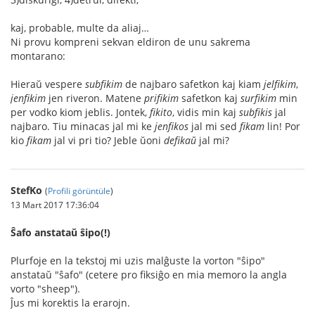
kaj, probable, multe da aliaj…
Ni provu kompreni sekvan eldiron de unu sakrema
montarano:
Hieraŭ vespere
subfikim
de najbaro safetkon kaj kiam
jelfikim
,
jenfikim
jen riveron. Matene
prifikim
safetkon kaj
surfikim
min
per vodko kiom jeblis. Jontek,
fikito
, vidis min kaj
subfikis
jal
najbaro. Tiu minacas jal mi ke
jenfikos
jal mi sed
fikam
lin! Por
kio
fikam
jal vi pri tio? Jeble ŭoni
defikaŭ
jal mi?
StefKo
(
Profili görüntüle
)
13 Mart 2017 17:36:04
Ŝafo anstataŭ ŝipo(!)
Plurfoje en la tekstoj mi uzis malĝuste la vorton "ŝipo"
anstataŭ "ŝafo" (cetere pro fiksiĝo en mia memoro la angla
vorto "sheep").
Ĵus mi korektis la erarojn.