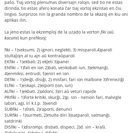
paŝo. Tiaj vortoj plenumas diversajn rolojn, sed tio ne estas
dirinda, tio estas afero konata ĉar tiaj vortoj ekzistas en ĉiu
lingvo. Surprizos nin la granda nombro de la okazoj en kiu oni
aplikas ilin.
La jeno estas la ekzemploj de la uzado la vorton
fiki
(aŭ
kacumi
) kun prefiksoj:
fiki – 1)seksumi, 2) ignori, neglekti, 3) misparoli,4)paroli
stultaĵojn al iu ajn aŭ kontraŭparoli
EKfiki – 1)ekbati, 2) ekĵeti 3)panei
ENfiki – 1)fali en ion 2)bati, venkobati iun, 3)ekmanĝi,
4)enmiksi, entrudi, 5)eniri en ion
DEfiki – 1)deiĝi, disiĝi, 2) misfari, fari ion malbone 3)freneziĝi
ELfiki – 1)eskapi, 2)elporti (ion, iun)
ALfiki – 1)ekbati, 2)aldoni, 3)iri aŭ veturi rapide
PRIfiki – 1)forte kritiki, skurĝi, 2)p. sin - nenion fari, malvigle
labori, agi, iri k.t.p. 3)vendi
SUBfiki – 1)ŝteli, 2)raporti, denunci
SURfiki – 1)surmeti, 2)multe diri 3)satparoli, satmanĝi,
satdrinki
DISfiki – 1)disrompi, disbati, dispeci, 2)d. sin – kraŝi,
3)diskurigi, 4)detrui, difekti,