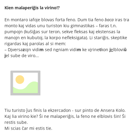
Kien malaperiĝis la virino!?
En montaro iafoje blovas forta feno. Dum tia feno
baca
iras tra
monto kaj vidas unu turiston kiu gimnastikas – faras t.n.
pumpojn (kuŝiĝas sur teron, sekve fleksas kaj ekstensas la
manojn en kubutoj, la korpo nefleksigata). Li stariĝis, skeptike
rigardas kaj parolas al si mem:
– D
i
versa
z
ojn vidi
m
sed n
e
niam vidi
m
ke v
i
rine
t
kon
j
e
lblovi
ŭ
j
el sube de viro...
Tiu turisto ĵus finis la ekzercadon - sur pinto de Ansera Kolo.
Kaj lia virino kie? Ŝi ne malaperiĝis, la feno ne elblovis ŝin! Ŝi
restis sube.
Mi scias ĉar mi estis tie.