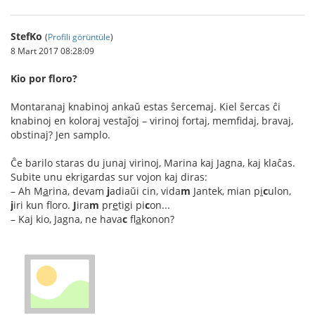
StefKo
(
Profili görüntüle
)
8 Mart 2017 08:28:09
Kio por floro?
Montaranaj knabinoj ankaŭ estas ŝercemaj. Kiel ŝercas ĉi
knabinoj en koloraj vestaĵoj – virinoj fortaj, memfidaj, bravaj,
obstinaj? Jen samplo.
Ĉe barilo staras du junaj virinoj, Marina kaj Jagna, kaj klaĉas.
Subite unu ekrigardas sur vojon kaj diras:
– Ah M
a
rina, devam
j
adiaŭi cin, vida
m
Jantek, mian p
i
c
ulon,
j
iri kun floro.
J
ira
m
pr
e
tigi pi
c
on...
– Kaj kio, Jagna, ne hava
c
fl
a
konon?