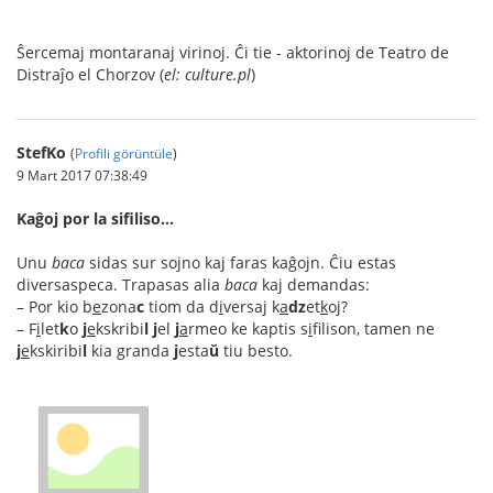
Ŝercemaj montaranaj virinoj. Ĉi tie - aktorinoj de Teatro de
Distraĵo el Chorzov (
el: culture.pl
)
StefKo
(
Profili görüntüle
)
9 Mart 2017 07:38:49
Kaĝoj por la sifiliso…
Unu
baca
sidas sur sojno kaj faras kaĝojn. Ĉiu estas
diversaspeca. Trapasas alia
baca
kaj demandas:
– Por kio b
e
zona
c
tiom da d
i
versaj k
a
dz
et
k
oj?
– F
i
let
k
o
j
e
kskribi
l
j
el
j
a
rmeo ke kaptis s
i
filison, tamen ne
j
e
kskiribi
l
kia granda
j
esta
ŭ
tiu besto.