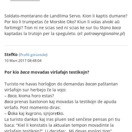
Soldato-montarano de Landlima Servo. Kion li kaptis dumane?
Por kio li trumpetas ĉe Morskie Oko? Kiun li volas alvoki aŭ
fortimigi? Tion ni ne scias sed ni scias ke sur tiu ŝtono
baca
kaptadas la trutojn per la speguleto. (
el: potrawyregionalne.pl
)
StefKo
(
Profili görüntüle
)
10 Mart 2017 08:48:04
Por kio
baca
movadas virŝafajn testikojn?
Turisto ne havas horloĝon do demandas
bacan
paŝtantan
virŝafojn sur herbejo ĉe la vojo:
–
Baca
, kioma horo estas?
Baca
prenas bastonon kaj movadas la testikojn de apuda
virŝafo. Post momento diras:
–
Ŭ
oka kaj kv
a
rono, s
i
njore
t
ko.
La turisto dankas kaj iras pluen sed senĉese pensas pri tiu
baca: “Kiel li konstatis la aktualan tempon movadinte la
virŝafajn testikojn?”. Li decidas: „Mi devas esplori tion”.