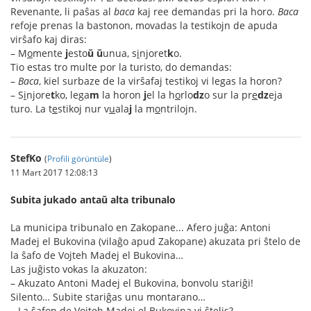
Revenante, li paŝas al
baca
kaj ree demandas pri la horo.
Baca
refoje prenas la bastonon, movadas la testikojn de apuda
virŝafo kaj diras:
– M
o
mente
j
esto
ŭ
ŭ
unua, s
i
njoret
k
o.
Tio estas tro multe por la turisto, do demandas:
–
Baca
, kiel surbaze de la virŝafaj testikoj vi legas la horon?
– S
i
njore
t
ko, lega
m
la horon
j
el la h
o
rlo
dz
o sur la pr
e
dz
eja
turo. La t
e
stikoj nur v
u
ala
j
la m
o
ntrilojn.
StefKo
(
Profili görüntüle
)
11 Mart 2017 12:08:13
Subita jukado antaŭ alta tribunalo
La municipa tribunalo en Zakopane... Afero juĝa: Antoni
Madej el Bukovina (vilaĝo apud Zakopane) akuzata pri ŝtelo de
la ŝafo de Vojteh Madej el Bukovina…
Las juĝisto vokas la akuzaton:
– Akuzato Antoni Madej el Bukovina, bonvolu stariĝi!
Silento… Subite stariĝas unu montarano…
– La ŝafon de Vojteh Madej el Bukovina vi ŝtelis?