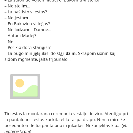
– Ne
s
teli
m
…
– La paŝtisto vi estas?
– Ne
j
esta
m
…
– En Bukovina vi loĝas?
– Ne lo
dz
a
m
… Damne…
– Antoni Madej?
– Ne…
– Por kio do vi stariĝis!?
– La pugo min
j
e
kjukis, do st
a
ri
dz
i
m
. Skrapo
m
ŭ
onin kaj
sido
m
m
o
mente,
j
alta tr
i
bunalo…
Tio estas la montarana ceremonia vestaĵo de viro. Atentiĝu pri
la pantalono – estas kudrita el la raspa drapo. Nenia miro ke
posedanton de tia pantalono io jukadas. Ni konjektas kio... (
el:
pinterest.com
)