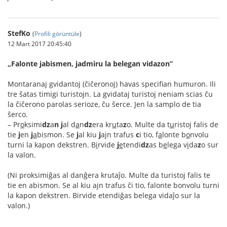
StefKo
(
Profili görüntüle
)
12 Mart 2017 20:45:40
„Falonte jabismen, jadmiru la belegan vidazon”
Montaranaj gvidantoj (ĉiĉeronoj) havas specifian humuron. Ili
tre ŝatas timigi turistojn. La gvidataj turistoj neniam scias ĉu
la ĉiĉerono parolas serioze, ĉu ŝerce. Jen la samplo de tia
ŝerco.
– Pr
o
ksimi
dz
a
n
j
al d
a
n
dz
era kr
u
ta
z
o. Multe da t
u
ristoj falis de
tie
j
en
j
a
bismon. Se
j
al kiu
j
ajn trafus
c
i tio, f
a
lonte b
o
nvolu
turni la kapon dekstren. B
i
rvide
j
e
tendi
dz
as b
e
lega v
i
da
z
o sur
la valon.
(Ni proksimiĝas al danĝera krutaĵo. Multe da turistoj falis te
tie en abismon. Se al kiu ajn trafus ĉi tio, falonte bonvolu turni
la kapon dekstren. Birvide etendiĝas belega vidaĵo sur la
valon.)