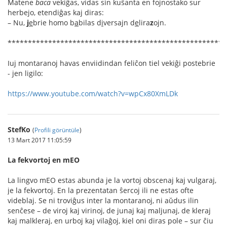
Matene
baca
vekiĝas, vidas sin kuŝanta en fojnostako sur
herbejo, etendiĝas kaj diras:
– Nu,
j
e
brie homo b
a
bilas d
i
versajn d
e
lira
z
ojn.
******************************************************
Iuj montaranoj havas enviidindan feliĉon tiel vekiĝi postebrie
- jen ligilo:
https://www.youtube.com/watch?v=wpCx80XmLDk
StefKo
(
Profili görüntüle
)
13 Mart 2017 11:05:59
La fekvortoj en mEO
La lingvo mEO estas abunda je la vortoj obscenaj kaj vulgaraj,
je la fekvortoj. En la prezentatan ŝercoj ili ne estas ofte
videblaj. Se ni troviĝus inter la montaranoj, ni aŭdus ilin
senĉese – de viroj kaj virinoj, de junaj kaj maljunaj, de kleraj
kaj malkleraj, en urboj kaj vilaĝoj, kiel oni diras pole – sur ĉiu