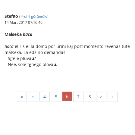
StefKo
(
Profili görüntüle
)
14 Mart 2017 07:16:46
Malseka
baca
Baca
eliris el la domo por urini kaj post momento revenas tute
malseka. La edzino demandas:
– S
i
tele pluva
ŭ
?
– Nee, sole f
e
nego blova
ŭ
.
6
«
<
4
5
7
8
>
»