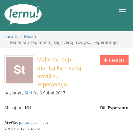
İçerik
Görüntüleme
Men
Forum:
Mizah
Malantaŭ sep montoj kaj riveroj troviĝis… Esperantujo
Malantaŭ sep
Cevapla
montoj kaj riveroj
troviĝis…
Esperantujo
başlangıç
StefKo
, 6 Şubat 2017
Mesajlar:
161
Dil:
Esperanto
StefKo
(
Profili görüntüle
)
7 Mart 2017 07:46:52