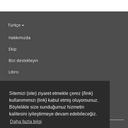
Türkçe
Hakkımızda
Ekip
Bizi destekleyin
Libro
Gizlilik Politikası
Sitemizi {site} ziyaret etmekle çerez {/link}
Kullanım Koşulları
kullanımımızı {link} kabul etmiş oluyorsunuz.
Bize ulaşın
Böylelikle size sunduğumuz hizmetin
kalitesini iyileştirmeye devam edebileceğiz.
Daha fazla bilgi