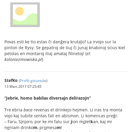
Povas esti ke tio estas ĉi danĝera krutaĵo? La irvojo sur la
pinton de Rysy. Se gepatroj de tiuj ĉi junaj knabinoj scius kiel
petolas en montaroj iliaj amataj filinetoj! (
el:
koloniezimowiska.pl
)
StefKo
(
Profili görüntüle
)
13 Mart 2017 07:25:45
“Jebrie, homo babilas diversajn delirazojn”
Tre ebria
baca
revenas el drinkejo hejmen. Li iras tra monta
vojo kaj subite sentas fali en abismon. Li komencas preĝi:
– Faru, S
i
njoro, por ke mi falu sur
j
ion m
o
let
k
an, kaj mi
n
e
niam drinko
m
, pr
o
mesa
m
!