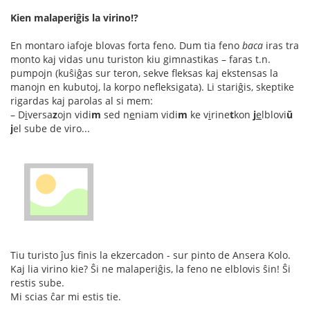
Kien malaperiĝis la virino!?
En montaro iafoje blovas forta feno. Dum tia feno
baca
iras tra
monto kaj vidas unu turiston kiu gimnastikas – faras t.n.
pumpojn (kuŝiĝas sur teron, sekve fleksas kaj ekstensas la
manojn en kubutoj, la korpo nefleksigata). Li stariĝis, skeptike
rigardas kaj parolas al si mem:
– D
i
versa
z
ojn vidi
m
sed n
e
niam vidi
m
ke v
i
rine
t
kon
j
e
lblovi
ŭ
j
el sube de viro...
Tiu turisto ĵus finis la ekzercadon - sur pinto de Ansera Kolo.
Kaj lia virino kie? Ŝi ne malaperiĝis, la feno ne elblovis ŝin! Ŝi
restis sube.
Mi scias ĉar mi estis tie.