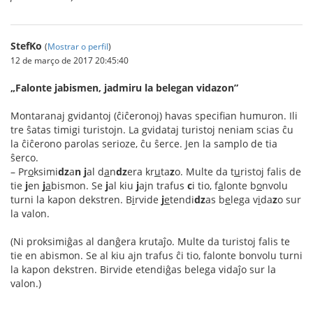
StefKo
(
Mostrar o perfil
)
12 de março de 2017 20:45:40
„Falonte jabismen, jadmiru la belegan vidazon”
Montaranaj gvidantoj (ĉiĉeronoj) havas specifian humuron. Ili
tre ŝatas timigi turistojn. La gvidataj turistoj neniam scias ĉu
la ĉiĉerono parolas serioze, ĉu ŝerce. Jen la samplo de tia
ŝerco.
– Pr
o
ksimi
dz
a
n
j
al d
a
n
dz
era kr
u
ta
z
o. Multe da t
u
ristoj falis de
tie
j
en
j
a
bismon. Se
j
al kiu
j
ajn trafus
c
i tio, f
a
lonte b
o
nvolu
turni la kapon dekstren. B
i
rvide
j
e
tendi
dz
as b
e
lega v
i
da
z
o sur
la valon.
(Ni proksimiĝas al danĝera krutaĵo. Multe da turistoj falis te
tie en abismon. Se al kiu ajn trafus ĉi tio, falonte bonvolu turni
la kapon dekstren. Birvide etendiĝas belega vidaĵo sur la
valon.)