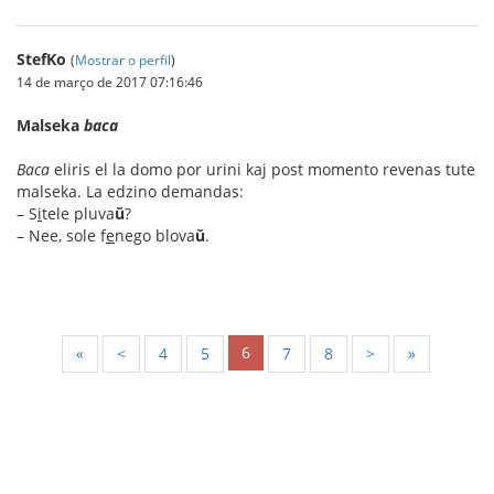
StefKo
(
Mostrar o perfil
)
14 de março de 2017 07:16:46
Malseka
baca
Baca
eliris el la domo por urini kaj post momento revenas tute
malseka. La edzino demandas:
– S
i
tele pluva
ŭ
?
– Nee, sole f
e
nego blova
ŭ
.
6
«
<
4
5
7
8
>
»