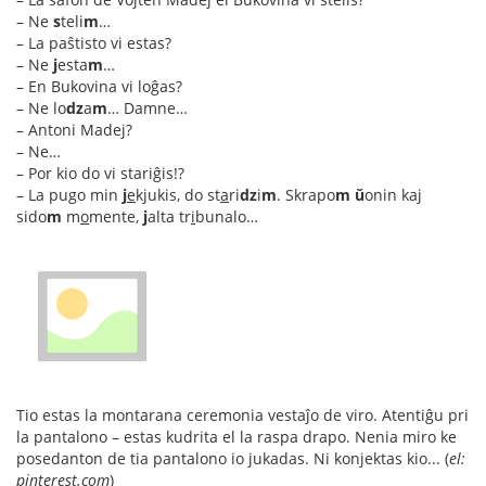
– Ne
s
teli
m
…
– La paŝtisto vi estas?
– Ne
j
esta
m
…
– En Bukovina vi loĝas?
– Ne lo
dz
a
m
… Damne…
– Antoni Madej?
– Ne…
– Por kio do vi stariĝis!?
– La pugo min
j
e
kjukis, do st
a
ri
dz
i
m
. Skrapo
m
ŭ
onin kaj
sido
m
m
o
mente,
j
alta tr
i
bunalo…
Tio estas la montarana ceremonia vestaĵo de viro. Atentiĝu pri
la pantalono – estas kudrita el la raspa drapo. Nenia miro ke
posedanton de tia pantalono io jukadas. Ni konjektas kio... (
el:
pinterest.com
)