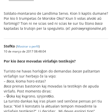
Soldato-montarano de Landlima Servo. Kion li kaptis dumane?
Por kio li trumpetas ĉe Morskie Oko? Kiun li volas alvoki aŭ
fortimigi? Tion ni ne scias sed ni scias ke sur tiu ŝtono
baca
kaptadas la trutojn per la speguleto. (
el: potrawyregionalne.pl
)
StefKo
(
Mostrar o perfil
)
10 de março de 2017 08:48:04
Por kio
baca
movadas virŝafajn testikojn?
Turisto ne havas horloĝon do demandas
bacan
paŝtantan
virŝafojn sur herbejo ĉe la vojo:
–
Baca
, kioma horo estas?
Baca
prenas bastonon kaj movadas la testikojn de apuda
virŝafo. Post momento diras:
–
Ŭ
oka kaj kv
a
rono, s
i
njore
t
ko.
La turisto dankas kaj iras pluen sed senĉese pensas pri tiu
baca: “Kiel li konstatis la aktualan tempon movadinte la
virŝafajn testikojn?”. Li decidas: „Mi devas esplori tion”.