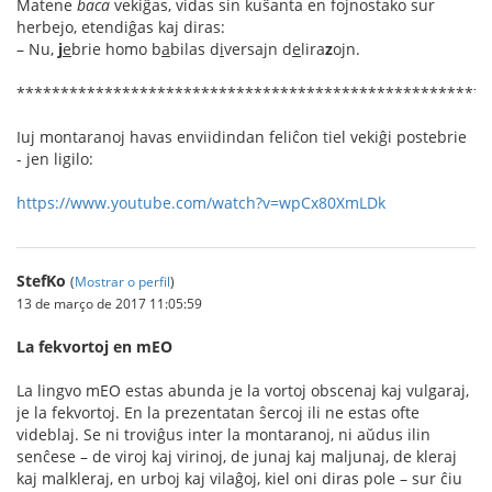
Matene
baca
vekiĝas, vidas sin kuŝanta en fojnostako sur
herbejo, etendiĝas kaj diras:
– Nu,
j
e
brie homo b
a
bilas d
i
versajn d
e
lira
z
ojn.
******************************************************
Iuj montaranoj havas enviidindan feliĉon tiel vekiĝi postebrie
- jen ligilo:
https://www.youtube.com/watch?v=wpCx80XmLDk
StefKo
(
Mostrar o perfil
)
13 de março de 2017 11:05:59
La fekvortoj en mEO
La lingvo mEO estas abunda je la vortoj obscenaj kaj vulgaraj,
je la fekvortoj. En la prezentatan ŝercoj ili ne estas ofte
videblaj. Se ni troviĝus inter la montaranoj, ni aŭdus ilin
senĉese – de viroj kaj virinoj, de junaj kaj maljunaj, de kleraj
kaj malkleraj, en urboj kaj vilaĝoj, kiel oni diras pole – sur ĉiu