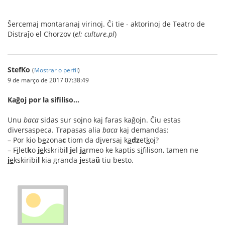
Ŝercemaj montaranaj virinoj. Ĉi tie - aktorinoj de Teatro de
Distraĵo el Chorzov (
el: culture.pl
)
StefKo
(
Mostrar o perfil
)
9 de março de 2017 07:38:49
Kaĝoj por la sifiliso…
Unu
baca
sidas sur sojno kaj faras kaĝojn. Ĉiu estas
diversaspeca. Trapasas alia
baca
kaj demandas:
– Por kio b
e
zona
c
tiom da d
i
versaj k
a
dz
et
k
oj?
– F
i
let
k
o
j
e
kskribi
l
j
el
j
a
rmeo ke kaptis s
i
filison, tamen ne
j
e
kskiribi
l
kia granda
j
esta
ŭ
tiu besto.