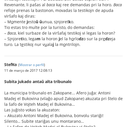
Revenante, li paŝas al
baca
kaj ree demandas pri la horo.
Baca
refoje prenas la bastonon, movadas la testikojn de apuda
virŝafo kaj diras:
– M
o
mente
j
esto
ŭ
ŭ
unua, s
i
njoret
k
o.
Tio estas tro multe por la turisto, do demandas:
–
Baca
, kiel surbaze de la virŝafaj testikoj vi legas la horon?
– S
i
njore
t
ko, lega
m
la horon
j
el la h
o
rlo
dz
o sur la pr
e
dz
eja
turo. La t
e
stikoj nur v
u
ala
j
la m
o
ntrilojn.
StefKo
(
Mostrar o perfil
)
11 de março de 2017 12:08:13
Subita jukado antaŭ alta tribunalo
La municipa tribunalo en Zakopane... Afero juĝa: Antoni
Madej el Bukovina (vilaĝo apud Zakopane) akuzata pri ŝtelo de
la ŝafo de Vojteh Madej el Bukovina…
Las juĝisto vokas la akuzaton:
– Akuzato Antoni Madej el Bukovina, bonvolu stariĝi!
Silento… Subite stariĝas unu montarano…
– La ŝafon de Vojteh Madej el Bukovina vi ŝtelis?