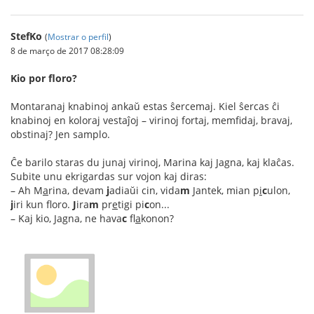
StefKo
(
Mostrar o perfil
)
8 de março de 2017 08:28:09
Kio por floro?
Montaranaj knabinoj ankaŭ estas ŝercemaj. Kiel ŝercas ĉi
knabinoj en koloraj vestaĵoj – virinoj fortaj, memfidaj, bravaj,
obstinaj? Jen samplo.
Ĉe barilo staras du junaj virinoj, Marina kaj Jagna, kaj klaĉas.
Subite unu ekrigardas sur vojon kaj diras:
– Ah M
a
rina, devam
j
adiaŭi cin, vida
m
Jantek, mian p
i
c
ulon,
j
iri kun floro.
J
ira
m
pr
e
tigi pi
c
on...
– Kaj kio, Jagna, ne hava
c
fl
a
konon?