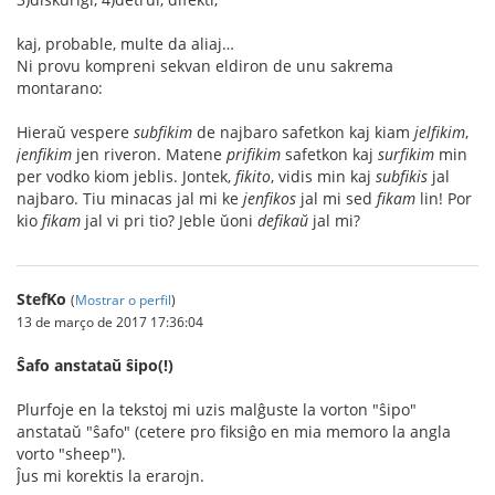
kaj, probable, multe da aliaj…
Ni provu kompreni sekvan eldiron de unu sakrema
montarano:
Hieraŭ vespere
subfikim
de najbaro safetkon kaj kiam
jelfikim
,
jenfikim
jen riveron. Matene
prifikim
safetkon kaj
surfikim
min
per vodko kiom jeblis. Jontek,
fikito
, vidis min kaj
subfikis
jal
najbaro. Tiu minacas jal mi ke
jenfikos
jal mi sed
fikam
lin! Por
kio
fikam
jal vi pri tio? Jeble ŭoni
defikaŭ
jal mi?
StefKo
(
Mostrar o perfil
)
13 de março de 2017 17:36:04
Ŝafo anstataŭ ŝipo(!)
Plurfoje en la tekstoj mi uzis malĝuste la vorton "ŝipo"
anstataŭ "ŝafo" (cetere pro fiksiĝo en mia memoro la angla
vorto "sheep").
Ĵus mi korektis la erarojn.