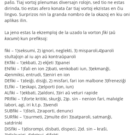
paŝo. Tiaj vortoj plenumas diversajn rolojn, sed tio ne estas
dirinda, tio estas afero konata ĉar tiaj vortoj ekzistas en ĉiu
lingvo. Surprizos nin la granda nombro de la okazoj en kiu oni
aplikas ilin.
La jeno estas la ekzemploj de la uzado la vorton
fiki
(aŭ
kacumi
) kun prefiksoj:
fiki – 1)seksumi, 2) ignori, neglekti, 3) misparoli,4)paroli
stultaĵojn al iu ajn aŭ kontraŭparoli
EKfiki – 1)ekbati, 2) ekĵeti 3)panei
ENfiki – 1)fali en ion 2)bati, venkobati iun, 3)ekmanĝi,
4)enmiksi, entrudi, 5)eniri en ion
DEfiki – 1)deiĝi, disiĝi, 2) misfari, fari ion malbone 3)freneziĝi
ELfiki – 1)eskapi, 2)elporti (ion, iun)
ALfiki – 1)ekbati, 2)aldoni, 3)iri aŭ veturi rapide
PRIfiki – 1)forte kritiki, skurĝi, 2)p. sin - nenion fari, malvigle
labori, agi, iri k.t.p. 3)vendi
SUBfiki – 1)ŝteli, 2)raporti, denunci
SURfiki – 1)surmeti, 2)multe diri 3)satparoli, satmanĝi,
satdrinki
DISfiki – 1)disrompi, disbati, dispeci, 2)d. sin – kraŝi,
3)diskurigi, 4)detrui, difekti,