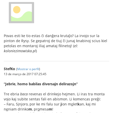
Povas esti ke tio estas ĉi danĝera krutaĵo? La irvojo sur la
pinton de Rysy. Se gepatroj de tiuj ĉi junaj knabinoj scius kiel
petolas en montaroj iliaj amataj filinetoj! (
el:
koloniezimowiska.pl
)
StefKo
(
Mostrar o perfil
)
13 de março de 2017 07:25:45
“Jebrie, homo babilas diversajn delirazojn”
Tre ebria
baca
revenas el drinkejo hejmen. Li iras tra monta
vojo kaj subite sentas fali en abismon. Li komencas preĝi:
– Faru, S
i
njoro, por ke mi falu sur
j
ion m
o
let
k
an, kaj mi
n
e
niam drinko
m
, pr
o
mesa
m
!