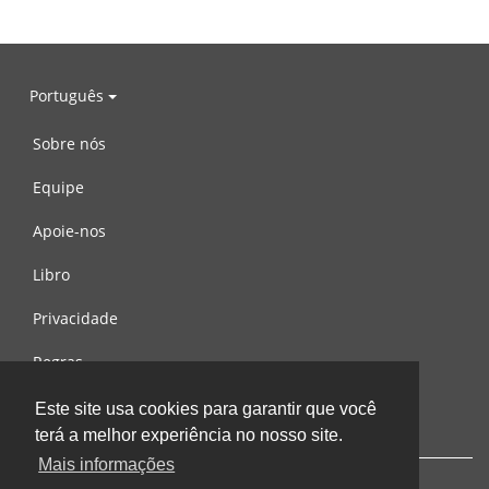
Português
Sobre nós
Equipe
Apoie-nos
Libro
Privacidade
Regras
Contacte-nos
Este site usa cookies para garantir que você
terá a melhor experiência no nosso site.
Mais informações