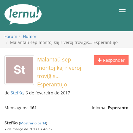
Ir
ao
Men
conteúdo
Fórum
Humor
Malantaŭ sep montoj kaj riveroj troviĝis… Esperantujo
Malantaŭ sep
Responder
montoj kaj riveroj
troviĝis…
Esperantujo
de
StefKo
, 6 de fevereiro de 2017
Mensagens:
161
Idioma:
Esperanto
StefKo
(
Mostrar o perfil
)
7 de março de 2017 07:46:52