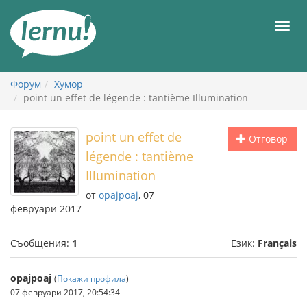
Към
съдържанието
Мен
Форум
Хумор
point un effet de légende : tantième Illumination
point un effet de
Отговор
légende : tantième
Illumination
от
opajpoaj
, 07
февруари 2017
Съобщения:
1
Език:
Français
opajpoaj
(
Покажи профила
)
07 февруари 2017, 20:54:34