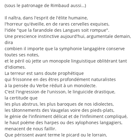
(sous le patronage de Rimbaud aussi…)
Il naîtra, dans l'esprit de l'élite humaine,
l'horreur qu'éveille, en de rares cervelles exquises,
l'idée "que la farandole des Langues soit rompue".
Une prescience instinctive aujourd'hui, argumentale demain,
dira
combien il importe que la symphonie langagière conserve
toutes ses notes,
et le péril où jette un monopole linguistique oblitérant tant
d'idiomes.
La terreur est sans doute prophétique
qui frissonne en des êtres profondément naturalistes
à la pensée du Verbe réduit à un monolecte.
C'est l'ingression de l'unisson, le linguicide drastique,
la certitude que
les plus abstrus, les plus baroques de nos idiolectes,
les tâtonnements des Vaugelas voire des pieds-plats,
le génie de l'infiniment délicat et de l'infiniment compliqué,
le haut poème des harpes ou des xylophones langagiers,
menacent de nous faillir.
Que périssent avant terme le picard ou le lorrain,