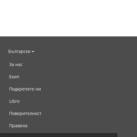
Български
За нас
Екип
Подкрепете ни
Libro
Поверителност
Правила