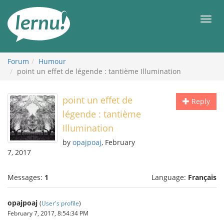
Skip
to
Men
the
content
Forum
Humour
point un effet de légende : tantième Illumination
point un effet de
Reply
légende : tantième
Illumination
by
opajpoaj
, February
7, 2017
Messages:
1
Language:
Français
opajpoaj
(
User's profile
)
February 7, 2017, 8:54:34 PM