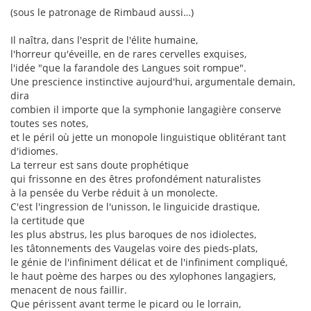
(sous le patronage de Rimbaud aussi…)
Il naîtra, dans l'esprit de l'élite humaine,
l'horreur qu'éveille, en de rares cervelles exquises,
l'idée "que la farandole des Langues soit rompue".
Une prescience instinctive aujourd'hui, argumentale demain,
dira
combien il importe que la symphonie langagière conserve
toutes ses notes,
et le péril où jette un monopole linguistique oblitérant tant
d'idiomes.
La terreur est sans doute prophétique
qui frissonne en des êtres profondément naturalistes
à la pensée du Verbe réduit à un monolecte.
C'est l'ingression de l'unisson, le linguicide drastique,
la certitude que
les plus abstrus, les plus baroques de nos idiolectes,
les tâtonnements des Vaugelas voire des pieds-plats,
le génie de l'infiniment délicat et de l'infiniment compliqué,
le haut poème des harpes ou des xylophones langagiers,
menacent de nous faillir.
Que périssent avant terme le picard ou le lorrain,