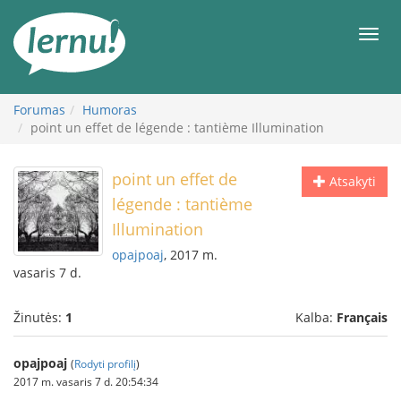
Į
turinį
Meni
Forumas
Humoras
point un effet de légende : tantième Illumination
point un effet de
Atsakyti
légende : tantième
Illumination
opajpoaj
, 2017 m.
vasaris 7 d.
Žinutės:
1
Kalba:
Français
opajpoaj
(
Rodyti profilį
)
2017 m. vasaris 7 d. 20:54:34