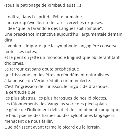
(sous le patronage de Rimbaud aussi…)
Il naîtra, dans l'esprit de l'élite humaine,
l'horreur qu'éveille, en de rares cervelles exquises,
l'idée "que la farandole des Langues soit rompue".
Une prescience instinctive aujourd'hui, argumentale demain,
dira
combien il importe que la symphonie langagière conserve
toutes ses notes,
et le péril où jette un monopole linguistique oblitérant tant
d'idiomes.
La terreur est sans doute prophétique
qui frissonne en des êtres profondément naturalistes
à la pensée du Verbe réduit à un monolecte.
C'est l'ingression de l'unisson, le linguicide drastique,
la certitude que
les plus abstrus, les plus baroques de nos idiolectes,
les tâtonnements des Vaugelas voire des pieds-plats,
le génie de l'infiniment délicat et de l'infiniment compliqué,
le haut poème des harpes ou des xylophones langagiers,
menacent de nous faillir.
Que périssent avant terme le picard ou le lorrain,