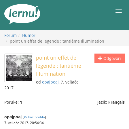
Sadržaj
Meni
Forum
Humor
point un effet de légende : tantième Illumination
point un effet de
Odgovori
légende : tantième
Illumination
od
opajpoaj
, 7. veljače
2017.
Poruke:
1
Jezik:
Français
opajpoaj
(
Prikaz profila
)
7. veljače 2017. 20:54:34