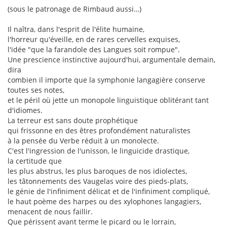
(sous le patronage de Rimbaud aussi…)
Il naîtra, dans l'esprit de l'élite humaine,
l'horreur qu'éveille, en de rares cervelles exquises,
l'idée "que la farandole des Langues soit rompue".
Une prescience instinctive aujourd'hui, argumentale demain,
dira
combien il importe que la symphonie langagière conserve
toutes ses notes,
et le péril où jette un monopole linguistique oblitérant tant
d'idiomes.
La terreur est sans doute prophétique
qui frissonne en des êtres profondément naturalistes
à la pensée du Verbe réduit à un monolecte.
C'est l'ingression de l'unisson, le linguicide drastique,
la certitude que
les plus abstrus, les plus baroques de nos idiolectes,
les tâtonnements des Vaugelas voire des pieds-plats,
le génie de l'infiniment délicat et de l'infiniment compliqué,
le haut poème des harpes ou des xylophones langagiers,
menacent de nous faillir.
Que périssent avant terme le picard ou le lorrain,