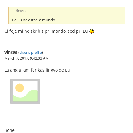
Grown:
La EU ne estas la mundo.
Ĉi foje mi ne skribis pri mondo, sed pri EU
vincas
(
User's profile
)
March 7, 2017, 9:42:33 AM
La angla jam fariĝas lingvo de EU.
Bone!