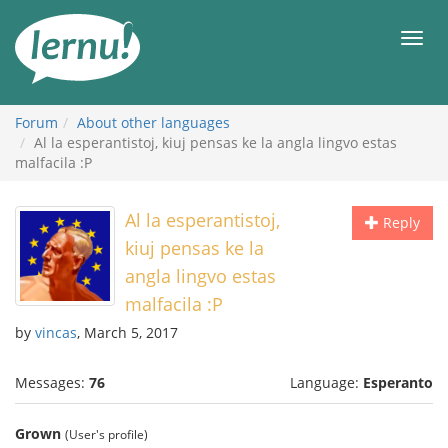
Skip
to
Men
the
content
Forum
About other languages
Al la esperantistoj, kiuj pensas ke la angla lingvo estas
malfacila :P
Al la esperantistoj,
Reply
kiuj pensas ke la
angla lingvo estas
malfacila :P
by
vincas
, March 5, 2017
Messages:
76
Language:
Esperanto
Grown
(User's profile)