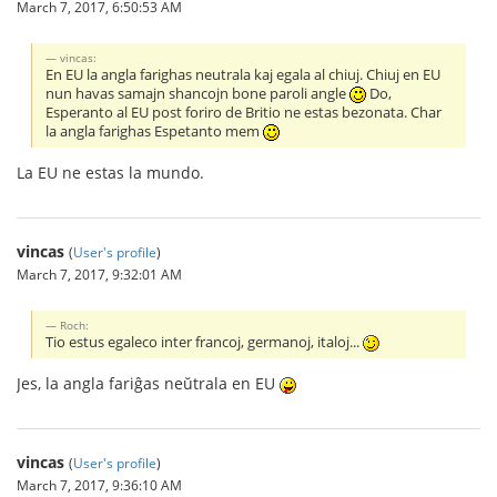
March 7, 2017, 6:50:53 AM
vincas:
En EU la angla farighas neutrala kaj egala al chiuj. Chiuj en EU
nun havas samajn shancojn bone paroli angle
Do,
Esperanto al EU post foriro de Britio ne estas bezonata. Char
la angla farighas Espetanto mem
La EU ne estas la mundo.
vincas
(
User's profile
)
March 7, 2017, 9:32:01 AM
Roch:
Tio estus egaleco inter francoj, germanoj, italoj...
Jes, la angla fariĝas neŭtrala en EU
vincas
(
User's profile
)
March 7, 2017, 9:36:10 AM