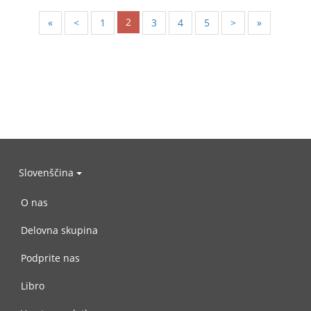
2
«
<
1
3
4
5
>
»
Slovenščina
O nas
Delovna skupina
Podprite nas
Libro