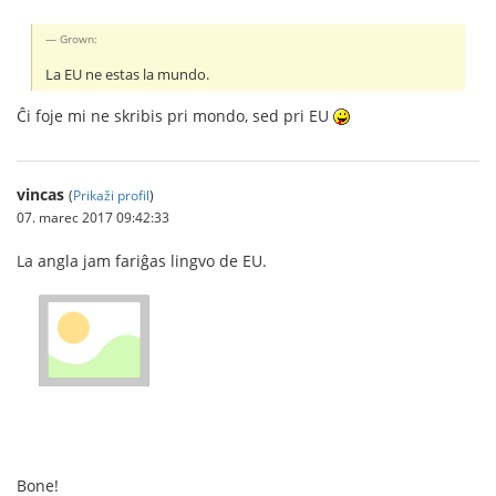
Grown:
La EU ne estas la mundo.
Ĉi foje mi ne skribis pri mondo, sed pri EU
vincas
(
Prikaži profil
)
07. marec 2017 09:42:33
La angla jam fariĝas lingvo de EU.
Bone!