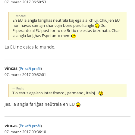
07. marec 2017 06:50:53
vincas:
En EU la angla farighas neutrala kaj egala al chiuj. Chiuj en EU
nun havas samajn shancojn bone paroli angle
Do,
Esperanto al EU post foriro de Britio ne estas bezonata. Char
la angla farighas Espetanto mem
La EU ne estas la mundo.
vincas
(
Prikaži profil
)
07. marec 2017 09:32:01
Roch:
Tio estus egaleco inter francoj, germanoj, italoj...
Jes, la angla fariĝas neŭtrala en EU
vincas
(
Prikaži profil
)
07. marec 2017 09:36:10