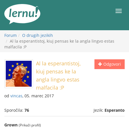
K
vsebini
Meni
Forum
O drugih jezikih
Al la esperantistoj, kiuj pensas ke la angla lingvo estas
malfacila :P
Al la esperantistoj,
Odgovori
kiuj pensas ke la
angla lingvo estas
malfacila :P
od
vincas
, 05. marec 2017
Sporočila:
76
Jezik:
Esperanto
Grown
(Prikaži profil)