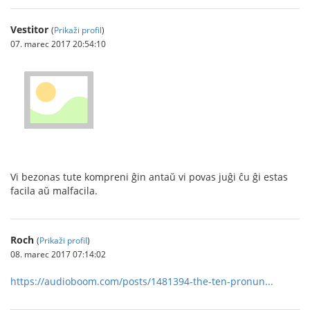
Vestitor
(
Prikaži profil
)
07. marec 2017 20:54:10
Vi bezonas tute kompreni ĝin antaŭ vi povas juĝi ĉu ĝi estas
facila aŭ malfacila.
Roch
(
Prikaži profil
)
08. marec 2017 07:14:02
https://audioboom.com/posts/1481394-the-ten-pronun...