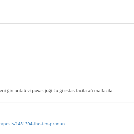
i ĝin antaŭ vi povas juĝi ĉu ĝi estas facila aŭ malfacila.
/posts/1481394-the-ten-pronun...