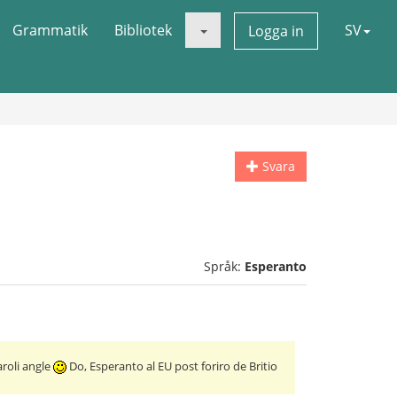
Grammatik
Bibliotek
SV
Logga in
Svara
Språk:
Esperanto
aroli angle
Do, Esperanto al EU post foriro de Britio