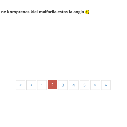
ne komprenas kiel malfacila estas la angla
2
«
<
1
3
4
5
>
»