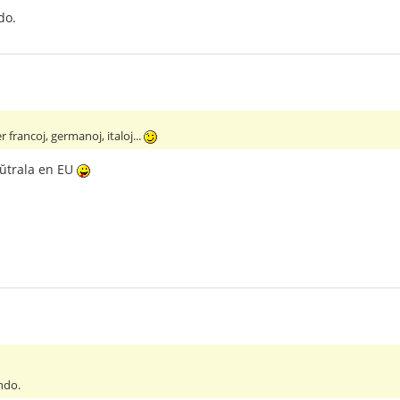
do.
r francoj, germanoj, italoj...
neŭtrala en EU
ndo.