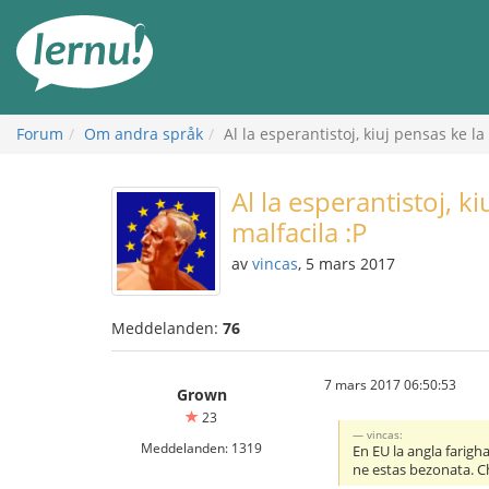
Till
sidans
innehåll
Forum
Om andra språk
Al la esperantistoj, kiuj pensas ke la
Al la esperantistoj, k
malfacila :P
av
vincas
, 5 mars 2017
Meddelanden:
76
7 mars 2017 06:50:53
Grown
23
vincas:
Meddelanden: 1319
En EU la angla farigh
ne estas bezonata. C