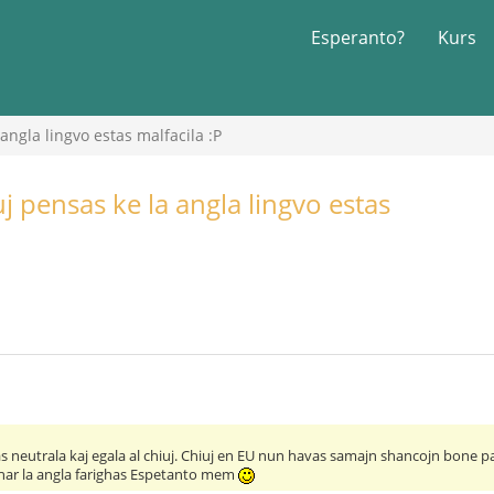
Esperanto?
Kurs
 angla lingvo estas malfacila :P
iuj pensas ke la angla lingvo estas
as neutrala kaj egala al chiuj. Chiuj en EU nun havas samajn shancojn bone p
har la angla farighas Espetanto mem