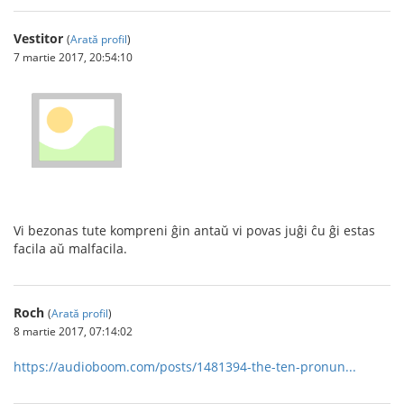
Vestitor
(
Arată profil
)
7 martie 2017, 20:54:10
Vi bezonas tute kompreni ĝin antaŭ vi povas juĝi ĉu ĝi estas
facila aŭ malfacila.
Roch
(
Arată profil
)
8 martie 2017, 07:14:02
https://audioboom.com/posts/1481394-the-ten-pronun...