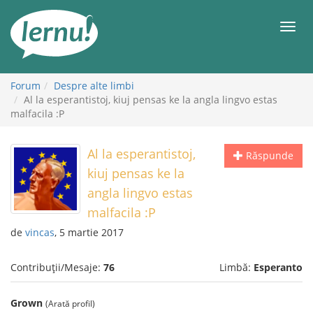
Mergi
la
Meni
conținut
Forum
Despre alte limbi
Al la esperantistoj, kiuj pensas ke la angla lingvo estas
malfacila :P
Al la esperantistoj,
Răspunde
kiuj pensas ke la
angla lingvo estas
malfacila :P
de
vincas
, 5 martie 2017
Contribuții/Mesaje:
76
Limbă:
Esperanto
Grown
(Arată profil)