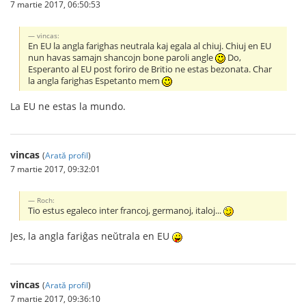
7 martie 2017, 06:50:53
vincas:
En EU la angla farighas neutrala kaj egala al chiuj. Chiuj en EU
nun havas samajn shancojn bone paroli angle
Do,
Esperanto al EU post foriro de Britio ne estas bezonata. Char
la angla farighas Espetanto mem
La EU ne estas la mundo.
vincas
(
Arată profil
)
7 martie 2017, 09:32:01
Roch:
Tio estus egaleco inter francoj, germanoj, italoj...
Jes, la angla fariĝas neŭtrala en EU
vincas
(
Arată profil
)
7 martie 2017, 09:36:10