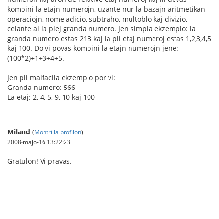
kombini la etajn numerojn, uzante nur la bazajn aritmetikan
operaciojn, nome adicio, subtraho, multoblo kaj divizio,
celante al la plej granda numero. Jen simpla ekzemplo: la
granda numero estas 213 kaj la pli etaj numeroj estas 1,2,3,4,5
kaj 100. Do vi povas kombini la etajn numerojn jene:
(100*2)+1+3+4+5.
Jen pli malfacila ekzemplo por vi:
Granda numero: 566
La etaj: 2, 4, 5, 9, 10 kaj 100
Miland
(
Montri la profilon
)
2008-majo-16 13:22:23
Gratulon! Vi pravas.