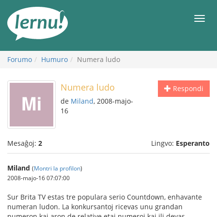
Al
la
Men
enhavo
Forumo
Humuro
Numera ludo
Numera ludo
Respondi
de
Miland
, 2008-majo-
16
Mesaĝoj:
2
Lingvo:
Esperanto
Miland
(
Montri la profilon
)
2008-majo-16 07:07:00
Sur Brita TV estas tre populara serio Countdown, enhavante
numeran ludon. La konkursantoj ricevas unu grandan
numeron kaj aron de relative etaj numeroj kaj ili devas