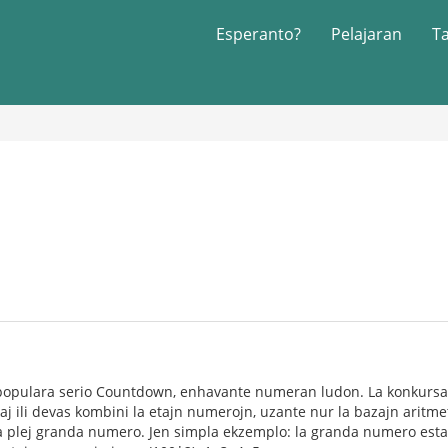
Esperanto?
Pelajaran
T
e populara serio Countdown, enhavante numeran ludon. La konkurs
kaj ili devas kombini la etajn numerojn, uzante nur la bazajn aritm
 la plej granda numero. Jen simpla ekzemplo: la granda numero estas 