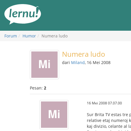
Ke
daftar
isi
Forum
Humor
Numera ludo
Numera ludo
dari
Miland
, 16 Mei 2008
Pesan:
2
16 Mei 2008 07.07.00
Sur Brita TV estas tr
relative etaj numeroj 
kaj divizio, celante al