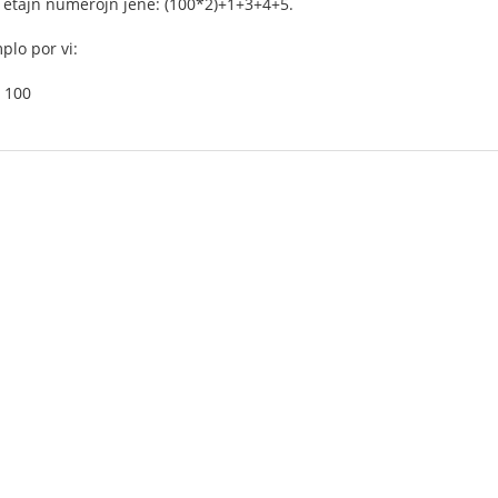
a etajn numerojn jene: (100*2)+1+3+4+5.
plo por vi:
j 100