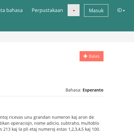
ata bahasa
Perpustakaan
ID
Masuk
Balas
Bahasa:
Esperanto
antoj ricevas unu grandan numeron kaj aron de
etikan operaciojn, nome adicio, subtraho, multoblo
213 kaj la pli etaj numeroj estas 1,2,3,4,5 kaj 100.