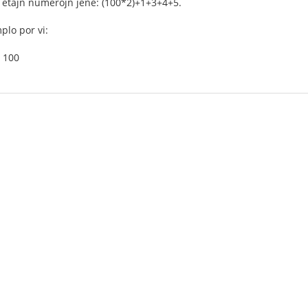
a etajn numerojn jene: (100*2)+1+3+4+5.
plo por vi:
j 100