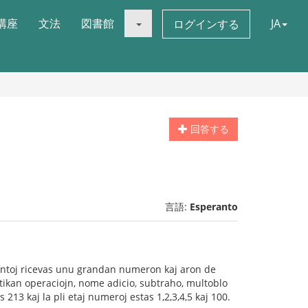
講座
文法
図書館
JA
ログインする
回答する
言語:
Esperanto
antoj ricevas unu grandan numeron kaj aron de
etikan operaciojn, nome adicio, subtraho, multoblo
213 kaj la pli etaj numeroj estas 1,2,3,4,5 kaj 100.