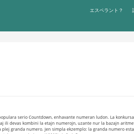
エスペラント？
e populara serio Countdown, enhavante numeran ludon. La konkurs
kaj ili devas kombini la etajn numerojn, uzante nur la bazajn aritm
 la plej granda numero. Jen simpla ekzemplo: la granda numero estas 