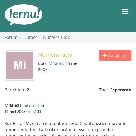
Naar
de
Men
inhoud
Forum
Humor
Numera ludo
Numera ludo
Reageren
door
Miland
, 16 mei
2008
Berichten:
2
Taal:
Esperanto
Miland
(
Profiel tonen
)
16 mei 2008 07:07:00
Sur Brita TV estas tre populara serio Countdown, enhavante
numeran ludon. La konkursantoj ricevas unu grandan
numeron kaj aron de relative etaj numeroj kaj ili devas