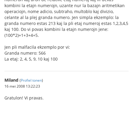
kombini la etajn numerojn, uzante nur la bazajn aritmetikan
operaciojn, nome adicio, subtraho, multoblo kaj divizio,
celante al la plej granda numero. Jen simpla ekzemplo: la
granda numero estas 213 kaj la pli etaj numeroj estas 1,2,3,4,5
kaj 100. Do vi povas kombini la etajn numerojn jene:
(100*2)+1+3+4+5.
Jen pli malfacila ekzemplo por vi:
Granda numero: 566
La etaj: 2, 4, 5, 9, 10 kaj 100
Miland
(
Profiel tonen
)
16 mei 2008 13:22:23
Gratulon! Vi pravas.