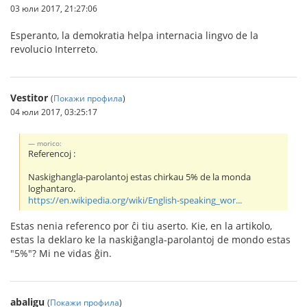
03 юли 2017, 21:27:06
Esperanto, la demokratia helpa internacia lingvo de la
revolucio Interreto.
Vestitor
(
Покажи профила
)
04 юли 2017, 03:25:17
morico:
Referencoj :
Naskighangla-parolantoj estas chirkau 5% de la monda
loghantaro.
https://en.wikipedia.org/wiki/English-speaking_wor...
Estas nenia referenco por ĉi tiu aserto. Kie, en la artikolo,
estas la deklaro ke la naskiĝangla-parolantoj de mondo estas
"5%"? Mi ne vidas ĝin.
abaligu
(
Покажи профила
)