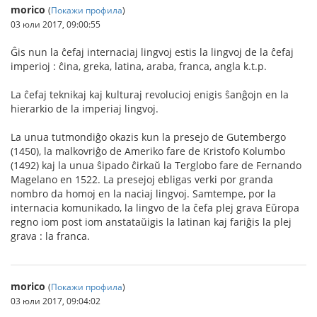
morico
(
Покажи профила
)
03 юли 2017, 09:00:55
Ĝis nun la ĉefaj internaciaj lingvoj estis la lingvoj de la ĉefaj
imperioj : ĉina, greka, latina, araba, franca, angla k.t.p.
La ĉefaj teknikaj kaj kulturaj revolucioj enigis ŝanĝojn en la
hierarkio de la imperiaj lingvoj.
La unua tutmondiĝo okazis kun la presejo de Gutembergo
(1450), la malkovriĝo de Ameriko fare de Kristofo Kolumbo
(1492) kaj la unua ŝipado ĉirkaŭ la Terglobo fare de Fernando
Magelano en 1522. La presejoj ebligas verki por granda
nombro da homoj en la naciaj lingvoj. Samtempe, por la
internacia komunikado, la lingvo de la ĉefa plej grava Eŭropa
regno iom post iom anstataŭigis la latinan kaj fariĝis la plej
grava : la franca.
morico
(
Покажи профила
)
03 юли 2017, 09:04:02