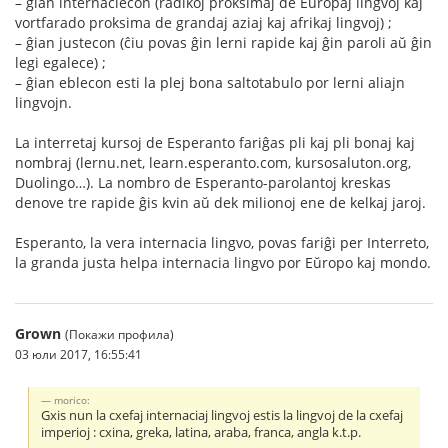
– ĝian internaciecon (radikoj proksimaj de Eŭropaj lingvoj kaj
vortfarado proksima de grandaj aziaj kaj afrikaj lingvoj) ;
– ĝian justecon (ĉiu povas ĝin lerni rapide kaj ĝin paroli aŭ ĝin
legi egalece) ;
– ĝian eblecon esti la plej bona saltotabulo por lerni aliajn
lingvojn.
La interretaj kursoj de Esperanto fariĝas pli kaj pli bonaj kaj
nombraj (lernu.net, learn.esperanto.com, kursosaluton.org,
Duolingo…). La nombro de Esperanto-parolantoj kreskas
denove tre rapide ĝis kvin aŭ dek milionoj ene de kelkaj jaroj.
Esperanto, la vera internacia lingvo, povas fariĝi per Interreto,
la granda justa helpa internacia lingvo por Eŭropo kaj mondo.
Grown
(Покажи профила)
03 юли 2017, 16:55:41
morico:
Gxis nun la cxefaj internaciaj lingvoj estis la lingvoj de la cxefaj
imperioj : cxina, greka, latina, araba, franca, angla k.t.p.