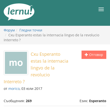
Към
съдържанието
Мен
Форум
Гледни точки
Cxu Esperanto estas la internacia lingvo de la revolucio
Interreto ?
Cxu Esperanto
Отговор
estas la internacia
lingvo de la
revolucio
Interreto ?
от
morico
, 03 юли 2017
Съобщения:
269
Език:
Esperanto