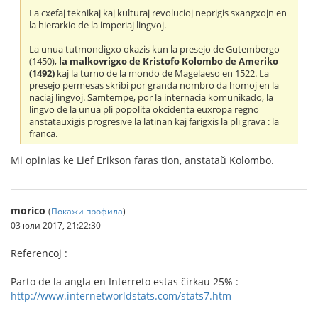
La cxefaj teknikaj kaj kulturaj revolucioj neprigis sxangxojn en
la hierarkio de la imperiaj lingvoj.
La unua tutmondigxo okazis kun la presejo de Gutembergo
(1450),
la malkovrigxo de Kristofo Kolombo de Ameriko
(1492)
kaj la turno de la mondo de Magelaeso en 1522. La
presejo permesas skribi por granda nombro da homoj en la
naciaj lingvoj. Samtempe, por la internacia komunikado, la
lingvo de la unua pli popolita okcidenta euxropa regno
anstatauxigis progresive la latinan kaj farigxis la pli grava : la
franca.
Mi opinias ke Lief Erikson faras tion, anstataŭ Kolombo.
morico
(
Покажи профила
)
03 юли 2017, 21:22:30
Referencoj :
Parto de la angla en Interreto estas ĉirkau 25% :
http://www.internetworldstats.com/stats7.htm