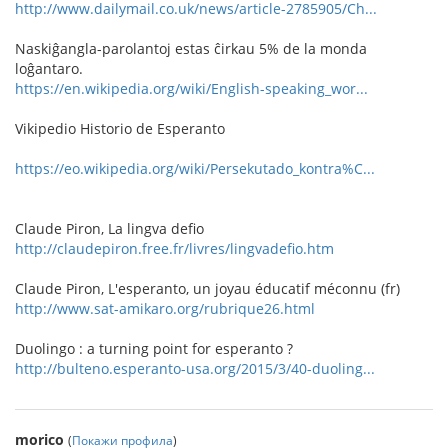
http://www.dailymail.co.uk/news/article-2785905/Ch...
Naskiĝangla-parolantoj estas ĉirkau 5% de la monda
loĝantaro.
https://en.wikipedia.org/wiki/English-speaking_wor...
Vikipedio Historio de Esperanto
https://eo.wikipedia.org/wiki/Persekutado_kontra%C...
Claude Piron, La lingva defio
http://claudepiron.free.fr/livres/lingvadefio.htm
Claude Piron, L'esperanto, un joyau éducatif méconnu (fr)
http://www.sat-amikaro.org/rubrique26.html
Duolingo : a turning point for esperanto ?
http://bulteno.esperanto-usa.org/2015/3/40-duoling...
morico
(
Покажи профила
)