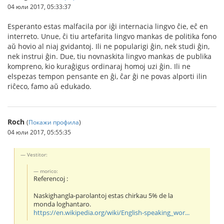
04 юли 2017, 05:33:37
Esperanto estas malfacila por iĝi internacia lingvo ĉie, eĉ en
interreto. Unue, ĉi tiu artefarita lingvo mankas de politika fono
aŭ hovio al niaj gvidantoj. Ili ne popularigi ĝin, nek studi ĝin,
nek instrui ĝin. Due, tiu novnaskita lingvo mankas de publika
kompreno, kio kuraĝigus ordinaraj homoj uzi ĝin. Ili ne
elspezas tempon pensante en ĝi, ĉar ĝi ne povas alporti ilin
riĉeco, famo aŭ edukado.
Roch
(
Покажи профила
)
04 юли 2017, 05:55:35
Vestitor:
morico:
Referencoj :
Naskighangla-parolantoj estas chirkau 5% de la
monda loghantaro.
https://en.wikipedia.org/wiki/English-speaking_wor...