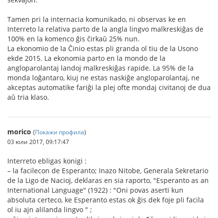
Tamen pri la internacia komunikado, ni observas ke en
Interreto la relativa parto de la angla lingvo malkreskiĝas de
100% en la komenco ĝis ĉirkaŭ 25% nun.
La ekonomio de la Ĉinio estas pli granda ol tiu de la Usono
ekde 2015. La ekonomia parto en la mondo de la
angloparolantaj landoj malkreskiĝas rapide. La 95% de la
monda loĝantaro, kiuj ne estas naskiĝe angloparolantaj, ne
akceptas automatike fariĝi la plej ofte mondaj civitanoj de dua
aŭ tria klaso.
morico
(
Покажи профила
)
03 юли 2017, 09:17:47
Interreto ebligas konigi :
– la facilecon de Esperanto; Inazo Nitobe, Generala Sekretario
de la Ligo de Nacioj, deklaras en sia raporto, "Esperanto as an
International Language" (1922) : "Oni povas aserti kun
absoluta certeco, ke Esperanto estas ok ĝis dek foje pli facila
ol iu ajn alilanda lingvo " ;