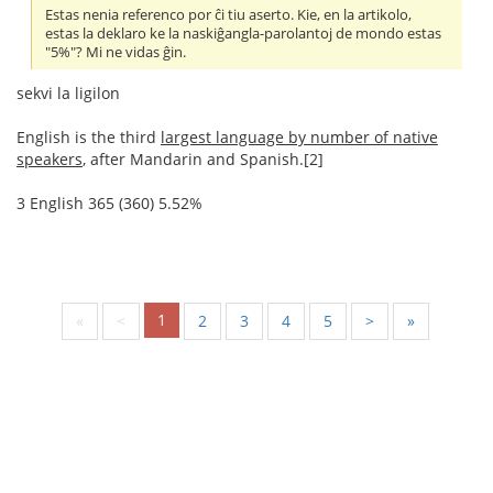
Estas nenia referenco por ĉi tiu aserto. Kie, en la artikolo,
estas la deklaro ke la naskiĝangla-parolantoj de mondo estas
"5%"? Mi ne vidas ĝin.
sekvi la ligilon
English is the third
largest language by number of native
speakers
, after Mandarin and Spanish.[2]
3 English 365 (360) 5.52%
1
«
<
2
3
4
5
>
»