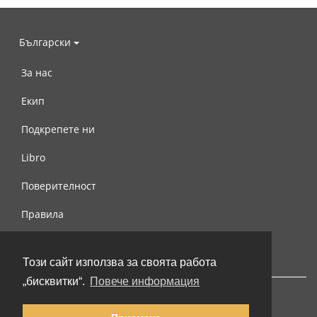
Български
За нас
Екип
Подкрепете ни
Libro
Поверителност
Правила
Свържете се с нас
Този сайт използва за своята работа
„бисквитки“.
Повече информация