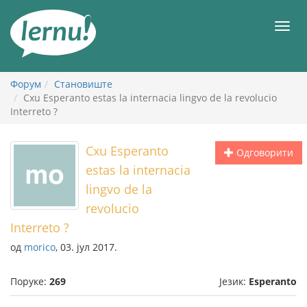
У
садржају
Мен
Форум
Становиште
Cxu Esperanto estas la internacia lingvo de la revolucio
Interreto ?
Cxu Esperanto
Одговорити
estas la internacia
lingvo de la
revolucio
Interreto ?
од
morico
, 03. јул 2017.
Поруке:
269
Језик:
Esperanto