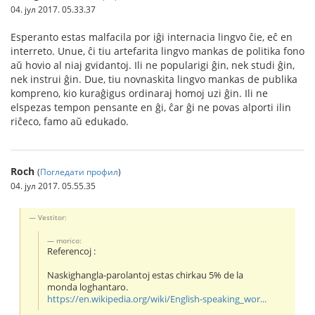
04. јул 2017. 05.33.37
Esperanto estas malfacila por iĝi internacia lingvo ĉie, eĉ en
interreto. Unue, ĉi tiu artefarita lingvo mankas de politika fono
aŭ hovio al niaj gvidantoj. Ili ne popularigi ĝin, nek studi ĝin,
nek instrui ĝin. Due, tiu novnaskita lingvo mankas de publika
kompreno, kio kuraĝigus ordinaraj homoj uzi ĝin. Ili ne
elspezas tempon pensante en ĝi, ĉar ĝi ne povas alporti ilin
riĉeco, famo aŭ edukado.
Roch
(
Погледати профил
)
04. јул 2017. 05.55.35
Vestitor:
morico:
Referencoj :
Naskighangla-parolantoj estas chirkau 5% de la
monda loghantaro.
https://en.wikipedia.org/wiki/English-speaking_wor...