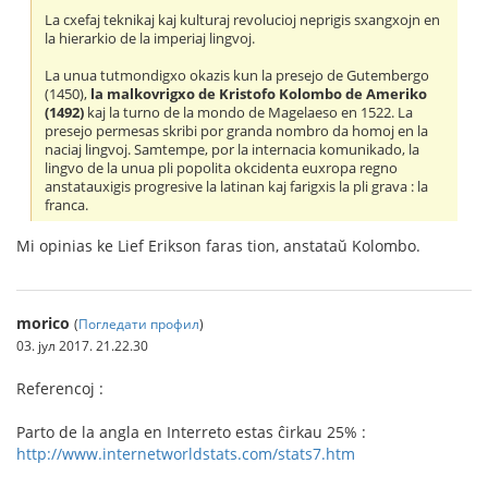
La cxefaj teknikaj kaj kulturaj revolucioj neprigis sxangxojn en
la hierarkio de la imperiaj lingvoj.
La unua tutmondigxo okazis kun la presejo de Gutembergo
(1450),
la malkovrigxo de Kristofo Kolombo de Ameriko
(1492)
kaj la turno de la mondo de Magelaeso en 1522. La
presejo permesas skribi por granda nombro da homoj en la
naciaj lingvoj. Samtempe, por la internacia komunikado, la
lingvo de la unua pli popolita okcidenta euxropa regno
anstatauxigis progresive la latinan kaj farigxis la pli grava : la
franca.
Mi opinias ke Lief Erikson faras tion, anstataŭ Kolombo.
morico
(
Погледати профил
)
03. јул 2017. 21.22.30
Referencoj :
Parto de la angla en Interreto estas ĉirkau 25% :
http://www.internetworldstats.com/stats7.htm