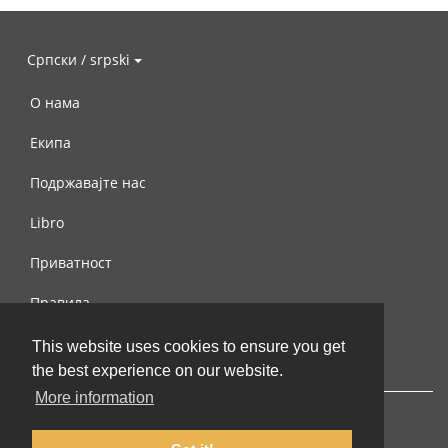
Српски / srpski
О нама
Екипа
Подржавајте нас
Libro
Приватност
Правила
Контактирајте нас
This website uses cookies to ensure you get
the best experience on our website.
More information