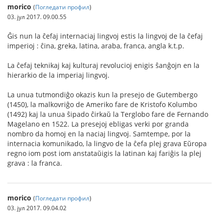
morico
(
Погледати профил
)
03. јул 2017. 09.00.55
Ĝis nun la ĉefaj internaciaj lingvoj estis la lingvoj de la ĉefaj
imperioj : ĉina, greka, latina, araba, franca, angla k.t.p.
La ĉefaj teknikaj kaj kulturaj revolucioj enigis ŝanĝojn en la
hierarkio de la imperiaj lingvoj.
La unua tutmondiĝo okazis kun la presejo de Gutembergo
(1450), la malkovriĝo de Ameriko fare de Kristofo Kolumbo
(1492) kaj la unua ŝipado ĉirkaŭ la Terglobo fare de Fernando
Magelano en 1522. La presejoj ebligas verki por granda
nombro da homoj en la naciaj lingvoj. Samtempe, por la
internacia komunikado, la lingvo de la ĉefa plej grava Eŭropa
regno iom post iom anstataŭigis la latinan kaj fariĝis la plej
grava : la franca.
morico
(
Погледати профил
)
03. јул 2017. 09.04.02