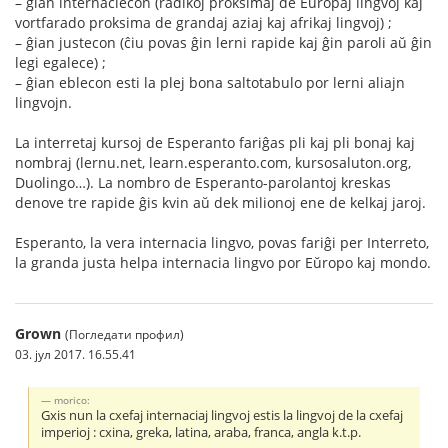
– ĝian internaciecon (radikoj proksimaj de Eŭropaj lingvoj kaj
vortfarado proksima de grandaj aziaj kaj afrikaj lingvoj) ;
– ĝian justecon (ĉiu povas ĝin lerni rapide kaj ĝin paroli aŭ ĝin
legi egalece) ;
– ĝian eblecon esti la plej bona saltotabulo por lerni aliajn
lingvojn.
La interretaj kursoj de Esperanto fariĝas pli kaj pli bonaj kaj
nombraj (lernu.net, learn.esperanto.com, kursosaluton.org,
Duolingo…). La nombro de Esperanto-parolantoj kreskas
denove tre rapide ĝis kvin aŭ dek milionoj ene de kelkaj jaroj.
Esperanto, la vera internacia lingvo, povas fariĝi per Interreto,
la granda justa helpa internacia lingvo por Eŭropo kaj mondo.
Grown
(Погледати профил)
03. јул 2017. 16.55.41
morico:
Gxis nun la cxefaj internaciaj lingvoj estis la lingvoj de la cxefaj
imperioj : cxina, greka, latina, araba, franca, angla k.t.p.