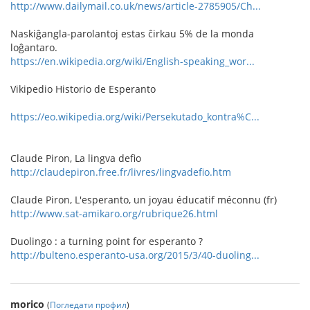
http://www.dailymail.co.uk/news/article-2785905/Ch...
Naskiĝangla-parolantoj estas ĉirkau 5% de la monda
loĝantaro.
https://en.wikipedia.org/wiki/English-speaking_wor...
Vikipedio Historio de Esperanto
https://eo.wikipedia.org/wiki/Persekutado_kontra%C...
Claude Piron, La lingva defio
http://claudepiron.free.fr/livres/lingvadefio.htm
Claude Piron, L'esperanto, un joyau éducatif méconnu (fr)
http://www.sat-amikaro.org/rubrique26.html
Duolingo : a turning point for esperanto ?
http://bulteno.esperanto-usa.org/2015/3/40-duoling...
morico
(
Погледати профил
)