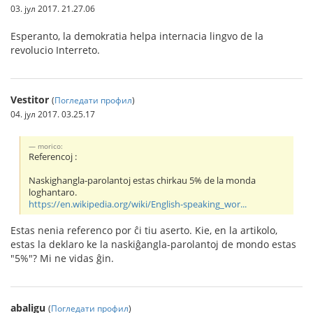
03. јул 2017. 21.27.06
Esperanto, la demokratia helpa internacia lingvo de la
revolucio Interreto.
Vestitor
(
Погледати профил
)
04. јул 2017. 03.25.17
morico:
Referencoj :
Naskighangla-parolantoj estas chirkau 5% de la monda
loghantaro.
https://en.wikipedia.org/wiki/English-speaking_wor...
Estas nenia referenco por ĉi tiu aserto. Kie, en la artikolo,
estas la deklaro ke la naskiĝangla-parolantoj de mondo estas
"5%"? Mi ne vidas ĝin.
abaligu
(
Погледати профил
)