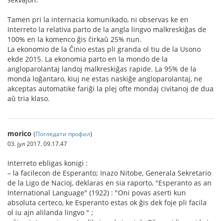
Tamen pri la internacia komunikado, ni observas ke en
Interreto la relativa parto de la angla lingvo malkreskiĝas de
100% en la komenco ĝis ĉirkaŭ 25% nun.
La ekonomio de la Ĉinio estas pli granda ol tiu de la Usono
ekde 2015. La ekonomia parto en la mondo de la
angloparolantaj landoj malkreskiĝas rapide. La 95% de la
monda loĝantaro, kiuj ne estas naskiĝe angloparolantaj, ne
akceptas automatike fariĝi la plej ofte mondaj civitanoj de dua
aŭ tria klaso.
morico
(
Погледати профил
)
03. јул 2017. 09.17.47
Interreto ebligas konigi :
– la facilecon de Esperanto; Inazo Nitobe, Generala Sekretario
de la Ligo de Nacioj, deklaras en sia raporto, "Esperanto as an
International Language" (1922) : "Oni povas aserti kun
absoluta certeco, ke Esperanto estas ok ĝis dek foje pli facila
ol iu ajn alilanda lingvo " ;