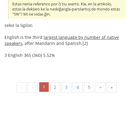
Estas nenia referenco por ĉi tiu aserto. Kie, en la artikolo,
estas la deklaro ke la naskiĝangla-parolantoj de mondo estas
"5%"? Mi ne vidas ĝin.
sekvi la ligilon
English is the third
largest language by number of native
speakers
, after Mandarin and Spanish.[2]
3 English 365 (360) 5.52%
1
«
<
2
3
4
5
>
»