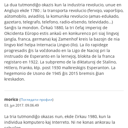
La dua tutmondiĝo okazis kun la industria revolucio, unue en
Anglujo ekde 1780 ; la transporta revolucio (fervojo, vaporŝipo,
aŭtomobilo, aviadilo), la komunika revolucio (amas-edukado,
gazetaro, telegrafo, telefono, radio-elsendo, televidado...)
ŝanĝis la mondon. Ĉirkaŭ 1880, la tri ĉefaj imperioj de
Okcidenta Eŭropo estis ankaŭ en konkurenco pri siaj lingvoj
(angla, franca, germana) kaj Zamenhof kreis la bazojn de nia
lingvo kiel helpa Internacia Lingvo (Ilo). La ilo rapidege
progresadis ĝis la voĉdonado en la Ligo de Nacioj pri la
instruado de Esperanto en la lernejoj, blokita de la franca
registaro en 1922. La subpremo de la diktaturoj de Stalino,
Hitlero, Franko, ktp. post 1930 malkreskigis Esperanton. La
hegemonio de Usono de 1945 ĝis 2015 bremsis ĝian
kreskadon.
morico
(
Погледати профил
)
03. јул 2017. 09.06.49
La tria tutmondiĝo okazas nun, ekde ĉirkau 1980, kun la
individua komputero kaj Interreto. Ni ne konas ankorau la
sekvaĵon.