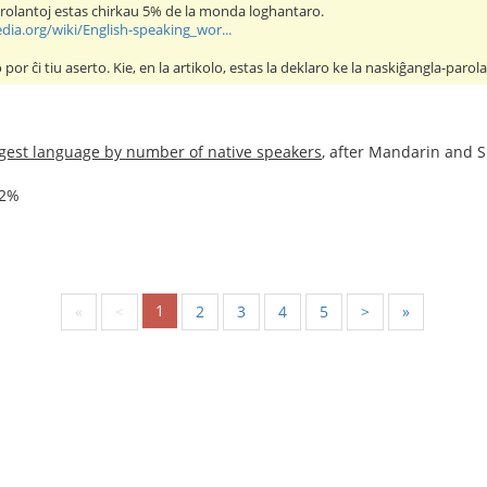
rolantoj estas chirkau 5% de la monda loghantaro.
edia.org/wiki/English-speaking_wor...
 por ĉi tiu aserto. Kie, en la artikolo, estas la deklaro ke la naskiĝangla-par
rgest language by number of native speakers
, after Mandarin and S
52%
1
«
<
2
3
4
5
>
»