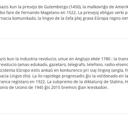
azis kun la presejo de Gutembergo (1450), la malkovriĝo de Amerik
obo fare de Fernando Magelano en 1522. La presejoj ebligas verki 
nacia komunikado, la lingvo de la ĉefa plej grava Eŭropa regno iom p
is kun la industria revolucio, unue en Anglujo ekde 1780 ; la trans
revolucio (amas-edukado, gazetaro, telegrafo, telefono, radio-elsend
Okcidenta Eŭropo estis ankaŭ en konkurenco pri siaj lingvoj (angla, 
nacia Lingvo (Ilo). La ilo rapidege progresadis ĝis la voĉdonado en l
 franca registaro en 1922. La subpremo de la diktaturoj de Stalino, H
nio de Usono de 1945 ĝis 2015 bremsis ĝian kreskadon.