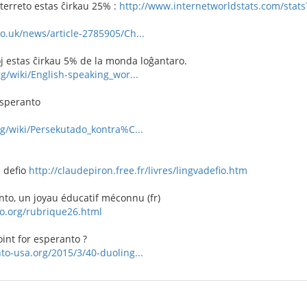
nterreto estas ĉirkau 25% :
http://www.internetworldstats.com/stat
o.uk/news/article-2785905/Ch...
j estas ĉirkau 5% de la monda loĝantaro.
rg/wiki/English-speaking_wor...
Esperanto
rg/wiki/Persekutado_kontra%C...
a defio
http://claudepiron.free.fr/livres/lingvadefio.htm
nto, un joyau éducatif méconnu (fr)
o.org/rubrique26.html
oint for esperanto ?
to-usa.org/2015/3/40-duoling...