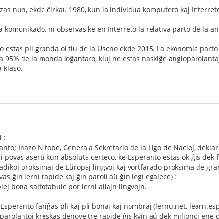
zas nun, ekde ĉirkau 1980, kun la individua komputero kaj Interret
a komunikado, ni observas ke en Interreto la relativa parto de la 
o estas pli granda ol tiu de la Usono ekde 2015. La ekonomia parto
a 95% de la monda loĝantaro, kiuj ne estas naskiĝe angloparolantaj
a klaso.
 :
ranto; Inazo Nitobe, Generala Sekretario de la Ligo de Nacioj, dekla
 povas aserti kun absoluta certeco, ke Esperanto estas ok ĝis dek foje
adikoj proksimaj de Eŭropaj lingvoj kaj vortfarado proksima de granda
vas ĝin lerni rapide kaj ĝin paroli aŭ ĝin legi egalece) ;
plej bona saltotabulo por lerni aliajn lingvojn.
e Esperanto fariĝas pli kaj pli bonaj kaj nombraj (lernu.net, learn.
rolantoj kreskas denove tre rapide ĝis kvin aŭ dek milionoj ene de