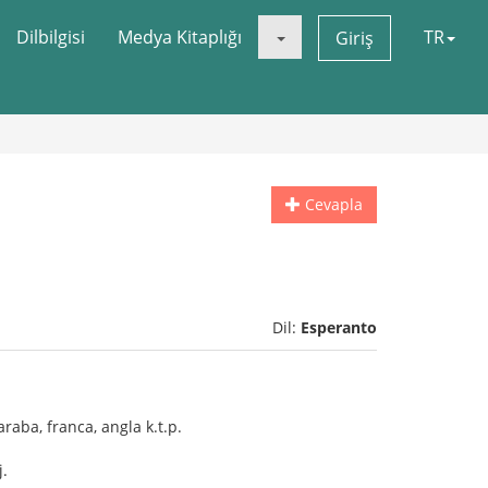
Dilbilgisi
Medya Kitaplığı
TR
Giriş
Cevapla
Dil:
Esperanto
 araba, franca, angla k.t.p.
j.