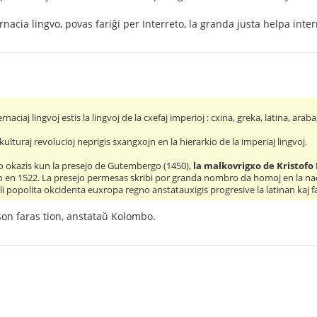
ernacia lingvo, povas fariĝi per Interreto, la granda justa helpa int
rnaciaj lingvoj estis la lingvoj de la cxefaj imperioj : cxina, greka, latina, araba
 kulturaj revolucioj neprigis sxangxojn en la hierarkio de la imperiaj lingvoj.
 okazis kun la presejo de Gutembergo (1450),
la malkovrigxo de Kristofo
n 1522. La presejo permesas skribi por granda nombro da homoj en la naci
li popolita okcidenta euxropa regno anstatauxigis progresive la latinan kaj fari
kson faras tion, anstataŭ Kolombo.