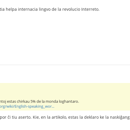
ia helpa internacia lingvo de la revolucio Interreto.
toj estas chirkau 5% de la monda loghantaro.
org/wiki/English-speaking_wor...
or ĉi tiu aserto. Kie, en la artikolo, estas la deklaro ke la naskiĝ