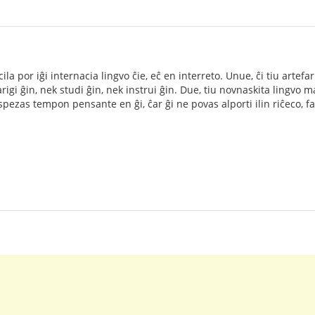
la por iĝi internacia lingvo ĉie, eĉ en interreto. Unue, ĉi tiu artefa
arigi ĝin, nek studi ĝin, nek instrui ĝin. Due, tiu novnaskita lingv
elspezas tempon pensante en ĝi, ĉar ĝi ne povas alporti ilin riĉeco,