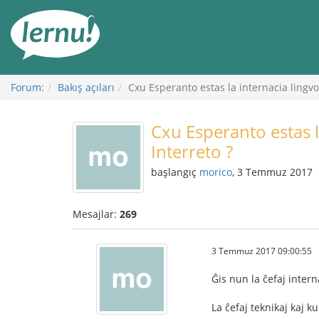
İçerik
Görüntüleme
Forum:
Bakış açıları
Cxu Esperanto estas la internacia lingvo 
Cxu Esperanto estas l
Interreto ?
başlangıç
morico
, 3 Temmuz 2017
Mesajlar:
269
3 Temmuz 2017 09:00:55
Ĝis nun la ĉefaj interna
La ĉefaj teknikaj kaj k