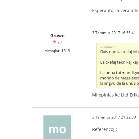
Esperanto, la vera int
3 Temmuz 2017 16:55:41
Grown
23
morico:
Mesajlar: 1319
Gxis nun la cxefaj inte
La cxefaj teknikaj kaj
La unua tutmondigxo
mondo de Magelaeso e
la lingvo de la unua p
Mi opinias ke Lief Eri
3 Temmuz 2017 21:22:30
Referencoj :