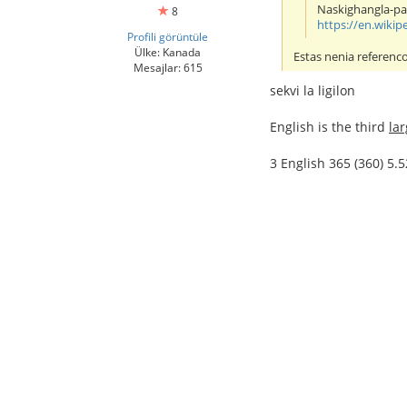
Naskighangla-pa
8
https://en.wikip
Profili görüntüle
Ülke: Kanada
Estas nenia referenco
Mesajlar: 615
sekvi la ligilon
English is the third
la
3 English 365 (360) 5.