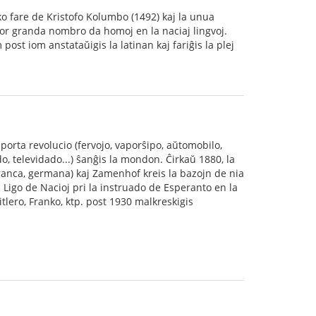
o fare de Kristofo Kolumbo (1492) kaj la unua
por granda nombro da homoj en la naciaj lingvoj.
ost iom anstataŭigis la latinan kaj fariĝis la plej
porta revolucio (fervojo, vaporŝipo, aŭtomobilo,
o, televidado...) ŝanĝis la mondon. Ĉirkaŭ 1880, la
franca, germana) kaj Zamenhof kreis la bazojn de nia
a Ligo de Nacioj pri la instruado de Esperanto en la
itlero, Franko, ktp. post 1930 malkreskigis