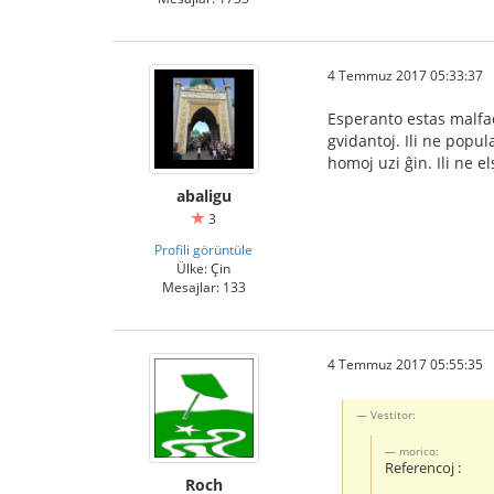
4 Temmuz 2017 05:33:37
Esperanto estas malfaci
gvidantoj. Ili ne popul
homoj uzi ĝin. Ili ne 
abaligu
3
Profili görüntüle
Ülke: Çin
Mesajlar: 133
4 Temmuz 2017 05:55:35
Vestitor:
morico:
Referencoj :
Roch