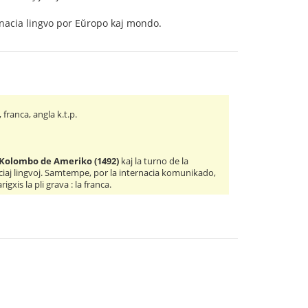
ernacia lingvo por Eŭropo kaj mondo.
, franca, angla k.t.p.
 Kolombo de Ameriko (1492)
kaj la turno de la
aj lingvoj. Samtempe, por la internacia komunikado,
gxis la pli grava : la franca.