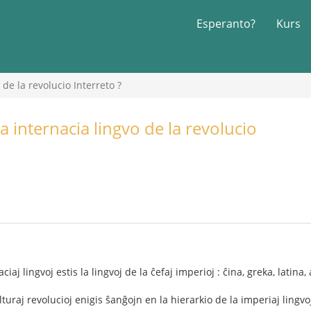
Esperanto?
Kurs
de la revolucio Interreto ?
a internacia lingvo de la revolucio
ciaj lingvoj estis la lingvoj de la ĉefaj imperioj : ĉina, greka, latina,
ulturaj revolucioj enigis ŝanĝojn en la hierarkio de la imperiaj lingvo