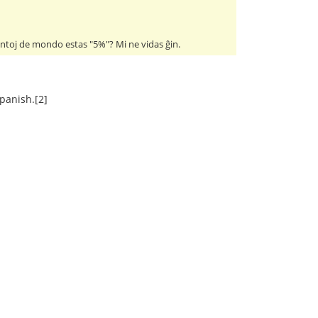
olantoj de mondo estas "5%"? Mi ne vidas ĝin.
panish.[2]