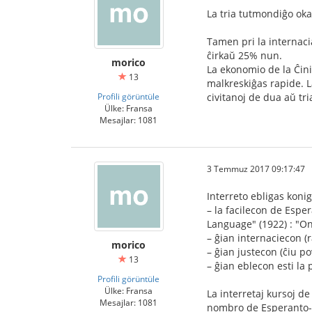
La tria tutmondiĝo oka
Tamen pri la internaci
ĉirkaŭ 25% nun.
morico
La ekonomio de la Ĉini
13
malkreskiĝas rapide. L
Profili görüntüle
civitanoj de dua aŭ tri
Ülke: Fransa
Mesajlar: 1081
3 Temmuz 2017 09:17:47
Interreto ebligas konigi
– la facilecon de Espe
Language" (1922) : "Oni
– ĝian internaciecon (r
morico
– ĝian justecon (ĉiu po
13
– ĝian eblecon esti la 
Profili görüntüle
Ülke: Fransa
La interretaj kursoj d
Mesajlar: 1081
nombro de Esperanto-pa