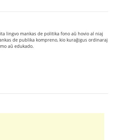
rita lingvo mankas de politika fono aŭ hovio al niaj
o mankas de publika kompreno, kio kuraĝigus ordinaraj
 famo aŭ edukado.