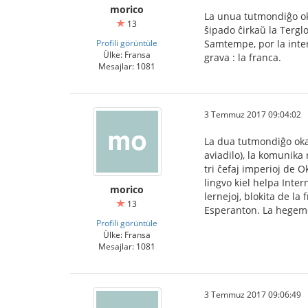
morico
La unua tutmondiĝo ok
13
ŝipado ĉirkaŭ la Tergl
Profili görüntüle
Samtempe, por la inter
Ülke: Fransa
grava : la franca.
Mesajlar: 1081
3 Temmuz 2017 09:04:02
La dua tutmondiĝo okaz
aviadilo), la komunika 
tri ĉefaj imperioj de 
lingvo kiel helpa Inter
morico
lernejoj, blokita de la
13
Esperanton. La hegemo
Profili görüntüle
Ülke: Fransa
Mesajlar: 1081
3 Temmuz 2017 09:06:49