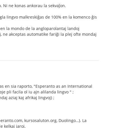
o. Ni ne konas ankorau la sekvaĵon.
angla lingvo malkreskiĝas de 100% en la komenco ĝis
 en la mondo de la angloparolantaj landoj
, ne akceptas automatike fariĝi la plej ofte mondaj
ras en sia raporto, "Esperanto as an International
 pli facila ol iu ajn alilanda lingvo " ;
j aziaj kaj afrikaj lingvoj) ;
esperanto.com, kursosaluton.org, Duolingo…). La
 kelkaj jaroj.