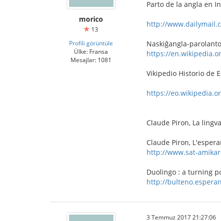
Parto de la angla en I
morico
http://www.dailymail.c
13
Profili görüntüle
Naskiĝangla-parolanto
Ülke: Fransa
https://en.wikipedia.o
Mesajlar: 1081
Vikipedio Historio de 
https://eo.wikipedia.o
Claude Piron, La lingv
Claude Piron, L'espera
http://www.sat-amikar
Duolingo : a turning p
http://bulteno.esperan
3 Temmuz 2017 21:27:06