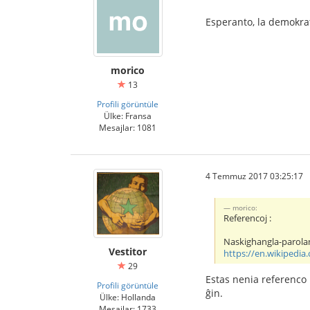
Esperanto, la demokrat
morico
13
Profili görüntüle
Ülke: Fransa
Mesajlar: 1081
4 Temmuz 2017 03:25:17
morico:
Referencoj :
Naskighangla-parolan
Vestitor
https://en.wikipedia.
29
Estas nenia referenco p
Profili görüntüle
ĝin.
Ülke: Hollanda
Mesajlar: 1733