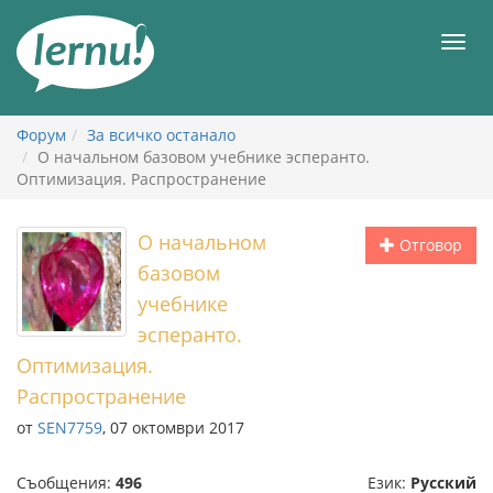
Към
съдържанието
Мен
Форум
За всичко останало
О начальном базовом учебнике эсперанто.
Оптимизация. Распространение
О начальном
Отговор
базовом
учебнике
эсперанто.
Оптимизация.
Распространение
от
SEN7759
, 07 октомври 2017
Съобщения:
496
Език:
Русский