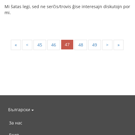
Mi ŝatas legi, sed ne serĉis/trovis ĝise interesajn diskutojn por
mi.
47
«
<
45
46
48
49
>
»
Български
За нас
Екип