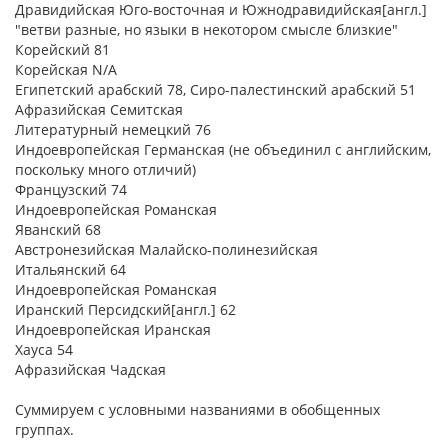
Дравидийская Юго-восточная и Южнодравидийская[англ.]
"ветви разные, но языки в некотором смысле близкие"
Корейский 81
Корейская N/A
Египетский арабский 78, Сиро-палестинский арабский 51
Афразийская Семитская
Литературный немецкий 76
Индоевропейская Германская (не объединил с английским,
поскольку много отличий)
Французский 74
Индоевропейская Романская
Яванский 68
Австронезийская Малайско-полинезийская
Итальянский 64
Индоевропейская Романская
Иранский Персидский[англ.] 62
Индоевропейская Иранская
Хауса 54
Афразийская Чадская
Суммируем с условными названиями в обобщенных
группах.