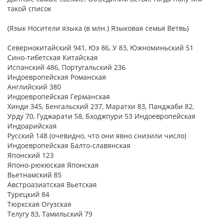
такой список
(Язык Носители языка (в млн.) Языковая семья Ветвь)
Севернокитайский 941, Юэ 86, У 83, Южноминьский 51
Сино-тибетская Китайская
Испанский 486, Португальский 236
Индоевропейская Романская
Английский 380
Индоевропейская Германская
Хинди 345, Бенгальский 237, Маратхи 83, Панджаби 82,
Урду 70, Гуджарати 58, Бходжпури 53 Индоевропейская
Индоарийская
Русский 148 (очевидно, что они явно снизили число)
Индоевропейская Балто-славянская
Японский 123
Японо-рюкюская Японская
Вьетнамский 85
Австроазиатская Вьетская
Турецкий 84
Тюркская Огузская
Телугу 83, Тамильский 79