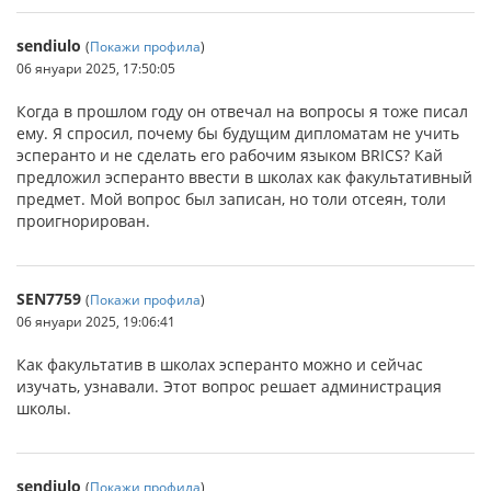
sendiulo
(
Покажи профила
)
06 януари 2025, 17:50:05
Когда в прошлом году он отвечал на вопросы я тоже писал
ему. Я спросил, почему бы будущим дипломатам не учить
эсперанто и не сделать его рабочим языком BRICS? Кай
предложил эсперанто ввести в школах как факультативный
предмет. Мой вопрос был записан, но толи отсеян, толи
проигнорирован.
SEN7759
(
Покажи профила
)
06 януари 2025, 19:06:41
Как факультатив в школах эсперанто можно и сейчас
изучать, узнавали. Этот вопрос решает администрация
школы.
sendiulo
(
Покажи профила
)