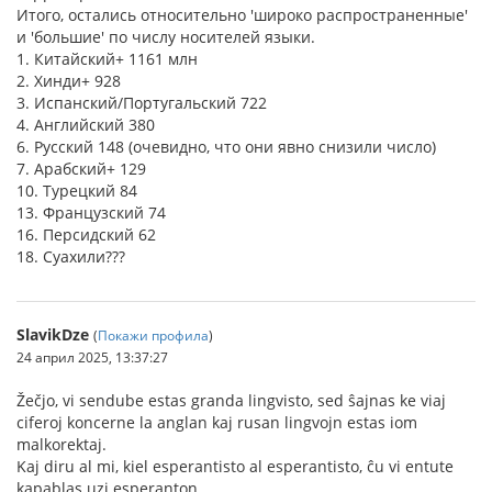
Итого, остались относительно 'широко распространенные'
и 'большие' по числу носителей языки.
1. Китайский+ 1161 млн
2. Хинди+ 928
3. Испанский/Португальский 722
4. Английский 380
6. Русский 148 (очевидно, что они явно снизили число)
7. Арабский+ 129
10. Турецкий 84
13. Французский 74
16. Персидский 62
18. Суахили???
SlavikDze
(
Покажи профила
)
24 април 2025, 13:37:27
Žečjo, vi sendube estas granda lingvisto, sed ŝajnas ke viaj
ciferoj koncerne la anglan kaj rusan lingvojn estas iom
malkorektaj.
Kaj diru al mi, kiel esperantisto al esperantisto, ĉu vi entute
kapablas uzi esperanton.