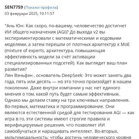
SEN7759
(
Покажи профила
)
03 февруари 2025, 10:11:57
"Ань Юн: Как скоро, по‑вашему, человечество достигнет
ИИ общего назначения (AGI)? До выхода v2 вы
экспериментировали с математическими и кодовыми
моделями, а затем перешли от плотных архитектур к MoE
(mixture of experts, архитектура, повышающая
эффективность модели за счёт активации
специализированных подсетей). Как выглядит ваш план
развития?
Лян Вэньфэн , основатель DeepSeek: Это может занять два
года, пять или десять — но это точно произойдёт в нашем
поколении. Даже внутри компании у нас нет единого
мнения о том, какой путь будет самым эффективным.
Однако мы делаем ставку на три ключевых направления.
Во‑первых, математика и программирование. Они
являются естественной средой для тестирования AGI — как
игра в го, эти системы имеют строгие правила и
верифицируемые решения, что позволяет ИИ
самообучаться и наращивать интеллект. Во‑вторых,
мультимодальность: чтобы достичь человеческого уровня