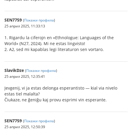
SEN7759
(
Покажи профила
)
25 април 2025, 11:33:13
1. Rigardu la ciferojn en «Ethnologue: Languages of the
World» (N27, 2024). Mi ne estas lingvisto!
2. A2, sed mi kapablas legi literaturon sen vortaro.
SlavikDze
(
Покажи профила
)
25 април 2025, 12:35:41
Jevgenij, vi ja estas delonga esperantisto — kial via nivelo
estas tiel malalta?
Ĉiukaze, ne ĝeniĝu kaj provu esprimi vin esperante.
SEN7759
(
Покажи профила
)
25 април 2025, 12:50:39