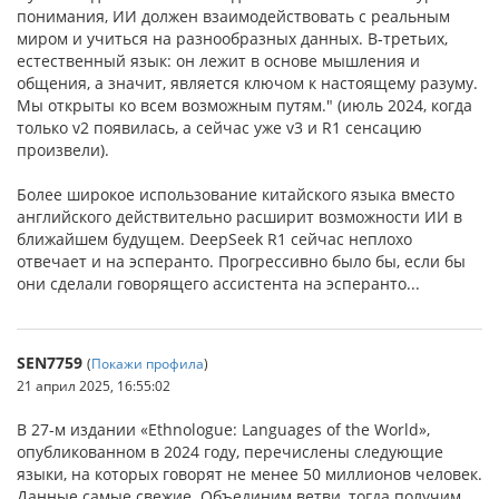
понимания, ИИ должен взаимодействовать с реальным
миром и учиться на разнообразных данных. В‑третьих,
естественный язык: он лежит в основе мышления и
общения, а значит, является ключом к настоящему разуму.
Мы открыты ко всем возможным путям." (июль 2024, когда
только v2 появилась, а сейчас уже v3 и R1 сенсацию
произвели).
Более широкое использование китайского языка вместо
английского действительно расширит возможности ИИ в
ближайшем будущем. DeepSeek R1 сейчас неплохо
отвечает и на эсперанто. Прогрессивно было бы, если бы
они сделали говорящего ассистента на эсперанто...
SEN7759
(
Покажи профила
)
21 април 2025, 16:55:02
В 27-м издании «Ethnologue: Languages of the World»,
опубликованном в 2024 году, перечислены следующие
языки, на которых говорят не менее 50 миллионов человек.
Данные самые свежие. Объединим ветви, тогда получим