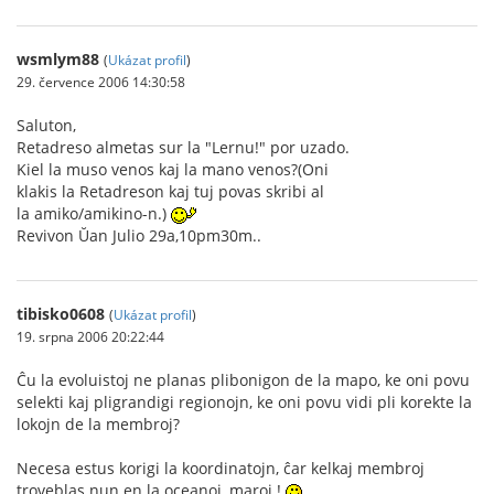
wsmlym88
(
Ukázat profil
)
29. července 2006 14:30:58
Saluton,
Retadreso almetas sur la "Lernu!" por uzado.
Kiel la muso venos kaj la mano venos?(Oni
klakis la Retadreson kaj tuj povas skribi al
la amiko/amikino-n.)
Revivon Ŭan Julio 29a,10pm30m..
tibisko0608
(
Ukázat profil
)
19. srpna 2006 20:22:44
Ĉu la evoluistoj ne planas plibonigon de la mapo, ke oni povu
selekti kaj pligrandigi regionojn, ke oni povu vidi pli korekte la
lokojn de la membroj?
Necesa estus korigi la koordinatojn, ĉar kelkaj membroj
troveblas nun en la oceanoj, maroj !