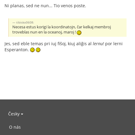
Ni planas, sed ne nun... Tio venos poste.
tibisko0608:
Necesa estus korigi la koordinatojn, ĉar kelkaj membroj
troveblas nun en la oceanoj, maroj !
Jes, sed eble temas pri iuj fiŝoj, kiuj aliĝis al
lernu!
por lerni
Esperanton.
Česky
O nás