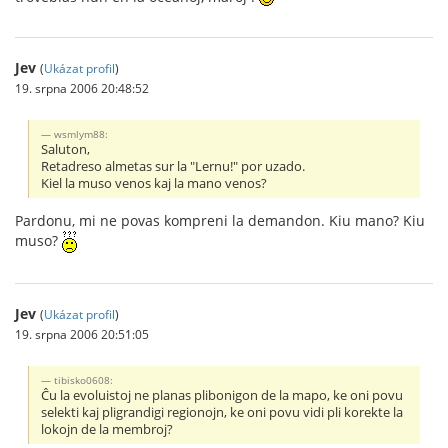
Jev
(
Ukázat profil
)
19. srpna 2006 20:48:52
wsmlym88:
Saluton,
Retadreso almetas sur la "Lernu!" por uzado.
Kiel la muso venos kaj la mano venos?
Pardonu, mi ne povas kompreni la demandon. Kiu mano? Kiu
muso?
Jev
(
Ukázat profil
)
19. srpna 2006 20:51:05
tibisko0608:
Ĉu la evoluistoj ne planas plibonigon de la mapo, ke oni povu
selekti kaj pligrandigi regionojn, ke oni povu vidi pli korekte la
lokojn de la membroj?