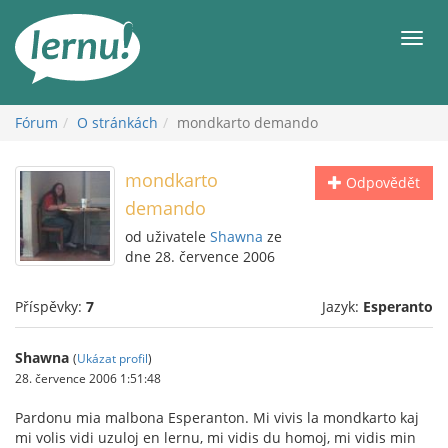
Přejít
k
Men
obsahu
Fórum
O stránkách
mondkarto demando
mondkarto
Odpovědět
demando
od uživatele
Shawna
ze
dne 28. července 2006
Příspěvky:
7
Jazyk:
Esperanto
Shawna
(
Ukázat profil
)
28. července 2006 1:51:48
Pardonu mia malbona Esperanton. Mi vivis la mondkarto kaj
mi volis vidi uzuloj en lernu, mi vidis du homoj, mi vidis min