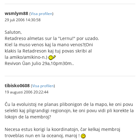
wsmlym88
(
Visa profilen
)
29 juli 2006 14:30:58
Saluton,
Retadreso almetas sur la "Lernu!" por uzado.
Kiel la muso venos kaj la mano venos?(Oni
klakis la Retadreson kaj tuj povas skribi al
la amiko/amikino-n.)
Revivon Ŭan Julio 29a,10pm30m..
tibisko0608
(
Visa profilen
)
19 augusti 2006 20:22:44
Ĉu la evoluistoj ne planas plibonigon de la mapo, ke oni povu
selekti kaj pligrandigi regionojn, ke oni povu vidi pli korekte la
lokojn de la membroj?
Necesa estus korigi la koordinatojn, ĉar kelkaj membroj
troveblas nun en la oceanoj, maroj !