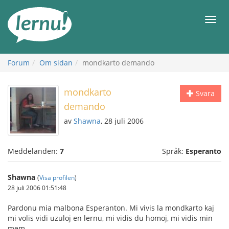
Till
sidans
Meny
innehåll
Forum
Om sidan
mondkarto demando
mondkarto
Svara
demando
av
Shawna
, 28 juli 2006
Meddelanden:
7
Språk:
Esperanto
Shawna
(
Visa profilen
)
28 juli 2006 01:51:48
Pardonu mia malbona Esperanton. Mi vivis la mondkarto kaj
mi volis vidi uzuloj en lernu, mi vidis du homoj, mi vidis min
mem.