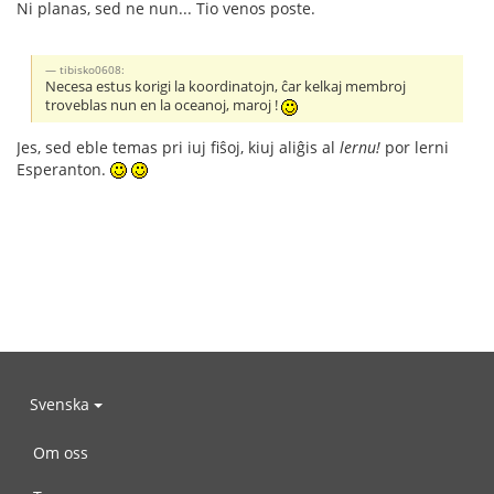
Ni planas, sed ne nun... Tio venos poste.
tibisko0608:
Necesa estus korigi la koordinatojn, ĉar kelkaj membroj
troveblas nun en la oceanoj, maroj !
Jes, sed eble temas pri iuj fiŝoj, kiuj aliĝis al
lernu!
por lerni
Esperanton.
Svenska
Om oss