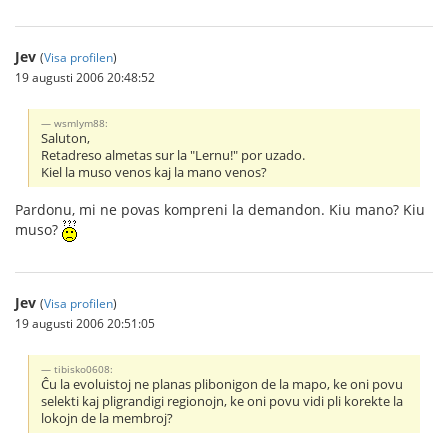
Jev
(
Visa profilen
)
19 augusti 2006 20:48:52
wsmlym88:
Saluton,
Retadreso almetas sur la "Lernu!" por uzado.
Kiel la muso venos kaj la mano venos?
Pardonu, mi ne povas kompreni la demandon. Kiu mano? Kiu
muso?
Jev
(
Visa profilen
)
19 augusti 2006 20:51:05
tibisko0608:
Ĉu la evoluistoj ne planas plibonigon de la mapo, ke oni povu
selekti kaj pligrandigi regionojn, ke oni povu vidi pli korekte la
lokojn de la membroj?