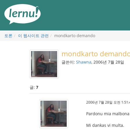
본
문
으
로
토론
이 웹사이트 관련
mondkarto demando
mondkarto demand
글쓴이:
Shawna
, 2006년 7월 28일
글:
7
2006년 7월 28일 오전 1:51:
Pardonu mia malbona Es
Mi dankas vi multa.