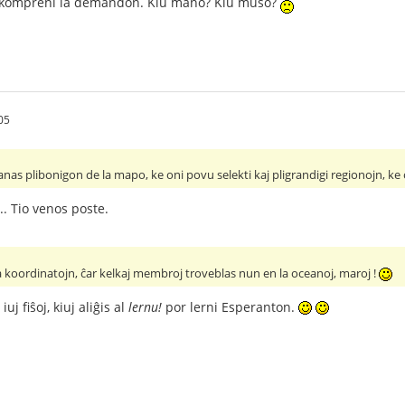
 kompreni la demandon. Kiu mano? Kiu muso?
05
lanas plibonigon de la mapo, ke oni povu selekti kaj pligrandigi regionojn, ke
.. Tio venos poste.
a koordinatojn, ĉar kelkaj membroj troveblas nun en la oceanoj, maroj !
uj fiŝoj, kiuj aliĝis al
lernu!
por lerni Esperanton.