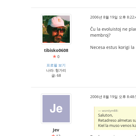
2006년 8월 19일 오후 8:22:
Ĉu la evoluistoj ne pla
membroj?
Necesa estus korigi la
tibisko0608
0
프로필 보기
나라: 헝가리
글: 68
2006년 8월 19일 오후 8:48:
wsmlym88:
Saluton,
Retadreso almetas su
Kiel la muso venos k
Jev