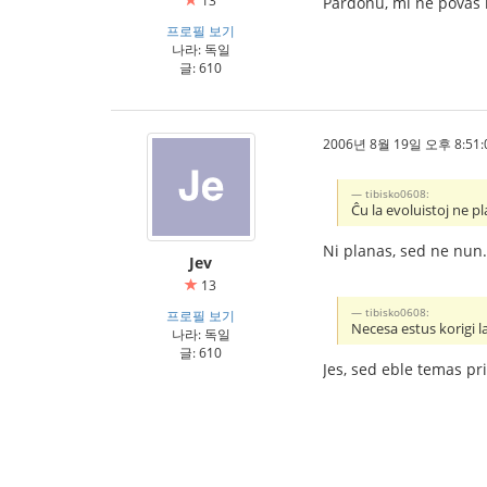
13
Pardonu, mi ne povas
프로필 보기
나라: 독일
글: 610
2006년 8월 19일 오후 8:51:
tibisko0608:
Ĉu la evoluistoj ne p
Ni planas, sed ne nun.
Jev
13
tibisko0608:
프로필 보기
Necesa estus korigi l
나라: 독일
글: 610
Jes, sed eble temas pri i