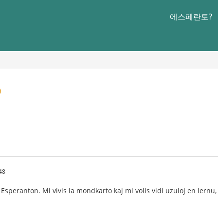
에스페란토?
o
48
peranton. Mi vivis la mondkarto kaj mi volis vidi uzuloj en lernu