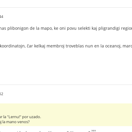
44
nas plibonigon de la mapo, ke oni povu selekti kaj pligrandigi region
 koordinatojn, ĉar kelkaj membroj troveblas nun en la oceanoj, maro
52
r la "Lernu!" por uzado.
aj la mano venos?