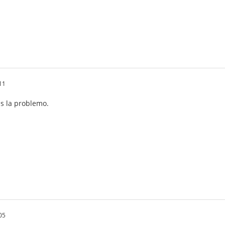
11
as la problemo.
05