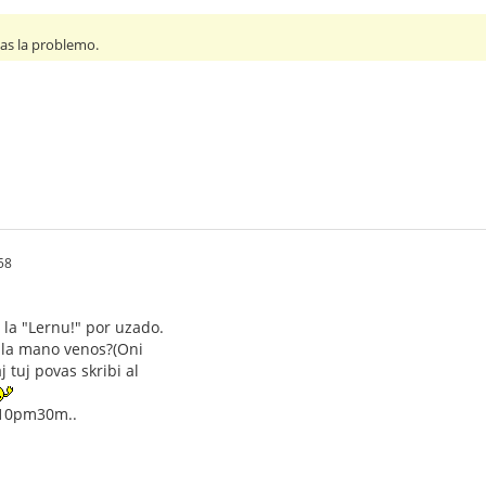
nas la problemo.
58
la "Lernu!" por uzado.
j la mano venos?(Oni
j tuj povas skribi al
,10pm30m..