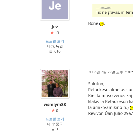
Shawna:
Tio ne gravas, mi ler
Bone
.
Jev
13
프로필 보기
나라: 독일
글: 610
2006년 7월 29일 오후 2:30:
Saluton,
Retadreso almetas sur 
Kiel la muso venos ka
klakis la Retadreson ka
wsmlym88
la amiko/amikino-n.)
0
Revivon Ŭan Julio 29a
프로필 보기
나라: 중국
글: 1