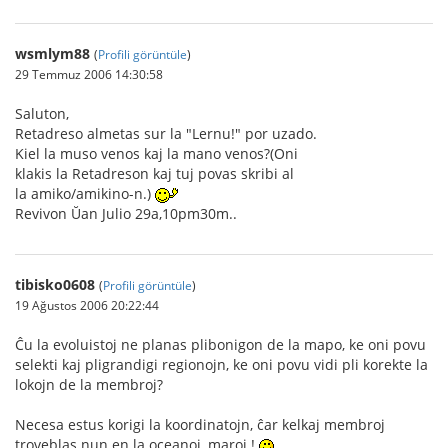
wsmlym88
(
Profili görüntüle
)
29 Temmuz 2006 14:30:58
Saluton,
Retadreso almetas sur la "Lernu!" por uzado.
Kiel la muso venos kaj la mano venos?(Oni
klakis la Retadreson kaj tuj povas skribi al
la amiko/amikino-n.)
Revivon Ŭan Julio 29a,10pm30m..
tibisko0608
(
Profili görüntüle
)
19 Ağustos 2006 20:22:44
Ĉu la evoluistoj ne planas plibonigon de la mapo, ke oni povu
selekti kaj pligrandigi regionojn, ke oni povu vidi pli korekte la
lokojn de la membroj?
Necesa estus korigi la koordinatojn, ĉar kelkaj membroj
troveblas nun en la oceanoj, maroj !