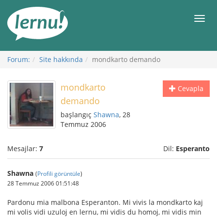
İçerik
Görüntüleme
Men
Forum:
Site hakkında
mondkarto demando
mondkarto
Cevapla
demando
başlangıç
Shawna
, 28
Temmuz 2006
Mesajlar:
7
Dil:
Esperanto
Shawna
(
Profili görüntüle
)
28 Temmuz 2006 01:51:48
Pardonu mia malbona Esperanton. Mi vivis la mondkarto kaj
mi volis vidi uzuloj en lernu, mi vidis du homoj, mi vidis min