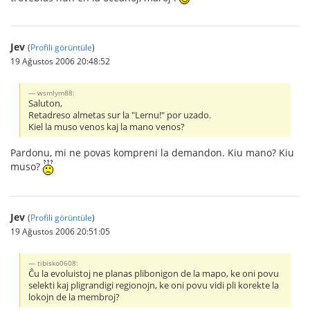
Jev
(
Profili görüntüle
)
19 Ağustos 2006 20:48:52
wsmlym88:
Saluton,
Retadreso almetas sur la "Lernu!" por uzado.
Kiel la muso venos kaj la mano venos?
Pardonu, mi ne povas kompreni la demandon. Kiu mano? Kiu
muso?
Jev
(
Profili görüntüle
)
19 Ağustos 2006 20:51:05
tibisko0608:
Ĉu la evoluistoj ne planas plibonigon de la mapo, ke oni povu
selekti kaj pligrandigi regionojn, ke oni povu vidi pli korekte la
lokojn de la membroj?