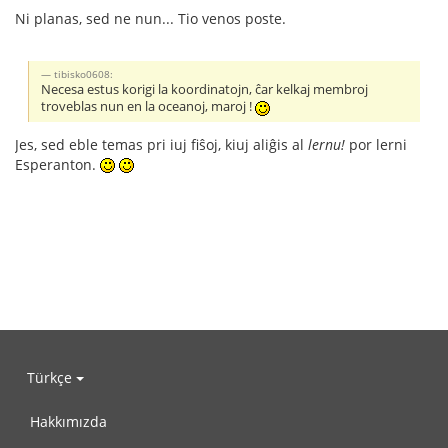
Ni planas, sed ne nun... Tio venos poste.
tibisko0608:
Necesa estus korigi la koordinatojn, ĉar kelkaj membroj
troveblas nun en la oceanoj, maroj !
Jes, sed eble temas pri iuj fiŝoj, kiuj aliĝis al
lernu!
por lerni
Esperanton.
Türkçe
Hakkımızda