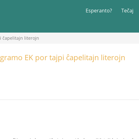
Esperanto?
Tečaj
ĉapelitajn literojn
ramo EK por tajpi ĉapelitajn literojn