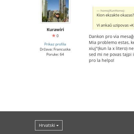
homojKunHomoj:
Kion ekzakte okazas? 
Vi ankaŭ uzipovas »K
Kurawiri
0
Dankon pro via mesa
Mia problemo estas, ke 
Prikaz profila
xiuj"(kun la x litero) 
Država: Francuska
sed mi ne povas tajpi 
Poruke: 64
pro la helpo!
Hrvatski