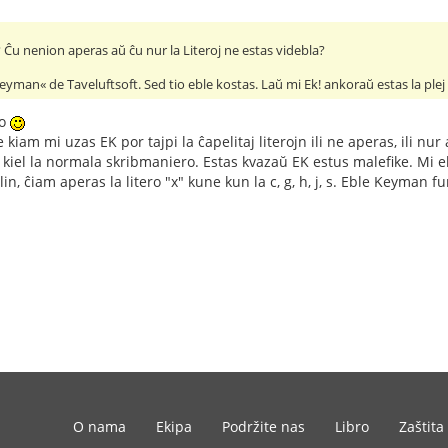
Ĉu nenion aperas aŭ ĉu nur la Literoj ne estas videbla?
eyman« de Taveluftsoft. Sed tio eble kostas. Laŭ mi Ek! ankoraŭ estas la pl
ĝo
kiam mi uzas EK por tajpi la ĉapelitaj literojn ili ne aperas, ili nur 
ne kiel la normala skribmaniero. Estas kvazaŭ EK estus malefike. Mi ebl
ilin, ĉiam aperas la litero "x" kune kun la c, g, h, j, s. Eble Keym
O nama
Ekipa
Podržite nas
Libro
Zaštita