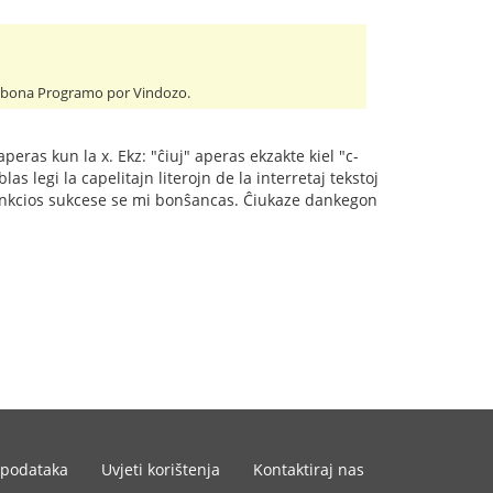
ej bona Programo por Vindozo.
aperas kun la x. Ekz: "ĉiuj" aperas ekzakte kiel "c-
as legi la capelitajn literojn de la interretaj tekstoj
an funkcios sukcese se mi bonŝancas. Ĉiukaze dankegon
 podataka
Uvjeti korištenja
Kontaktiraj nas