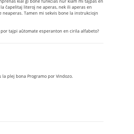
mprenas kial ĝi bone funkcias nur kiam mi tajpas en
la ĉapelitaj literoj ne aperas, nek ili aperas en
oje neaperas. Tamen mi sekvis bone la instrukciojn
por tajpi aŭtomate esperanton en cirila alfabeto?
s la plej bona Programo por Vindozo.