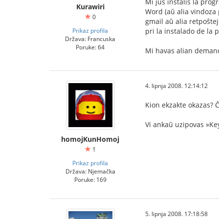
Mi ĵus instalis la pro
Kurawiri
Word (aŭ alia vindoza p
0
gmail aŭ alia retpoŝte
Prikaz profila
pri la instalado de la
Država: Francuska
Poruke: 64
Mi havas alian demando
4. lipnja 2008. 12:14:12
Kion ekzakte okazas? Ĉ
Vi ankaŭ uzipovas »Key
homojKunHomoj
1
Prikaz profila
Država: Njemačka
Poruke: 169
5. lipnja 2008. 17:18:58