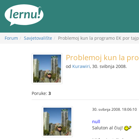
Sadržaj
Forum
Savjetovalište
Problemoj kun la programo EK por tajpi 
Problemoj kun la prog
od
Kurawiri
, 30. svibnja 2008.
Poruke:
3
30. svibnja 2008. 18:06:10
null
Saluton al ĉiuj!