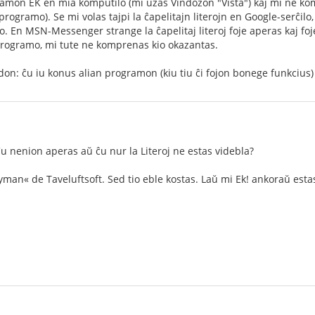
gramon EK en mia komputilo (mi uzas Vindozon "Vista") kaj mi ne ko
rogramo). Se mi volas tajpi la ĉapelitajn literojn en Google-serĉilo, 
jo. En MSN-Messenger strange la ĉapelitaj literoj foje aperas kaj f
 programo, mi tute ne komprenas kio okazantas.
n: ĉu iu konus alian programon (kiu tiu ĉi fojon bonege funkcius) 
u nenion aperas aŭ ĉu nur la Literoj ne estas videbla?
man« de Taveluftsoft. Sed tio eble kostas. Laŭ mi Ek! ankoraŭ esta