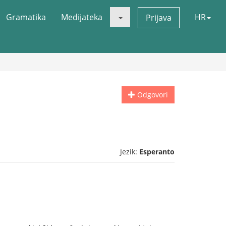
Gramatika
Medijateka
HR
Prijava
Odgovori
Jezik:
Esperanto