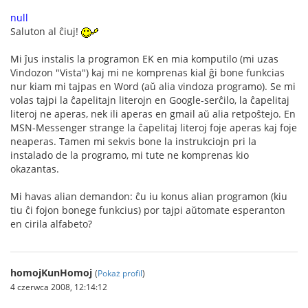
null
Saluton al ĉiuj!
Mi ĵus instalis la programon EK en mia komputilo (mi uzas
Vindozon "Vista") kaj mi ne komprenas kial ĝi bone funkcias
nur kiam mi tajpas en Word (aŭ alia vindoza programo). Se mi
volas tajpi la ĉapelitajn literojn en Google-serĉilo, la ĉapelitaj
literoj ne aperas, nek ili aperas en gmail aŭ alia retpoŝtejo. En
MSN-Messenger strange la ĉapelitaj literoj foje aperas kaj foje
neaperas. Tamen mi sekvis bone la instrukciojn pri la
instalado de la programo, mi tute ne komprenas kio
okazantas.
Mi havas alian demandon: ĉu iu konus alian programon (kiu
tiu ĉi fojon bonege funkcius) por tajpi aŭtomate esperanton
en cirila alfabeto?
homojKunHomoj
(
Pokaż profil
)
4 czerwca 2008, 12:14:12