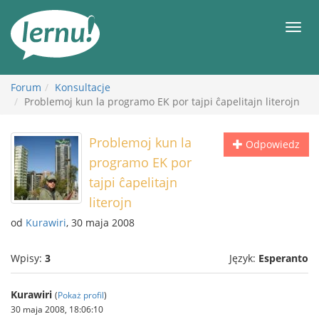
Więcej
Men
Forum
Konsultacje
Problemoj kun la programo EK por tajpi ĉapelitajn literojn
Problemoj kun la
Odpowiedz
programo EK por
tajpi ĉapelitajn
literojn
od
Kurawiri
, 30 maja 2008
Wpisy:
3
Język:
Esperanto
Kurawiri
(
Pokaż profil
)
30 maja 2008, 18:06:10