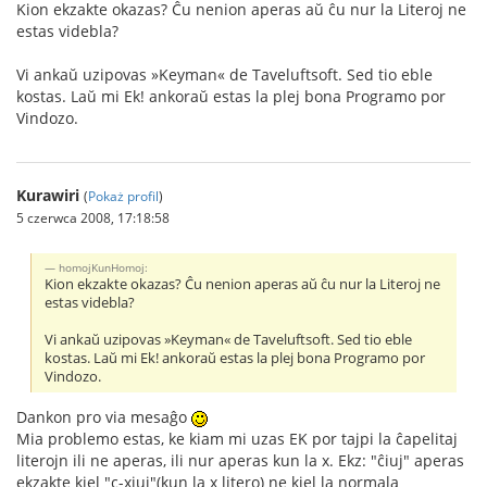
Kion ekzakte okazas? Ĉu nenion aperas aŭ ĉu nur la Literoj ne
estas videbla?
Vi ankaŭ uzipovas »Keyman« de Taveluftsoft. Sed tio eble
kostas. Laŭ mi Ek! ankoraŭ estas la plej bona Programo por
Vindozo.
Kurawiri
(
Pokaż profil
)
5 czerwca 2008, 17:18:58
homojKunHomoj:
Kion ekzakte okazas? Ĉu nenion aperas aŭ ĉu nur la Literoj ne
estas videbla?
Vi ankaŭ uzipovas »Keyman« de Taveluftsoft. Sed tio eble
kostas. Laŭ mi Ek! ankoraŭ estas la plej bona Programo por
Vindozo.
Dankon pro via mesaĝo
Mia problemo estas, ke kiam mi uzas EK por tajpi la ĉapelitaj
literojn ili ne aperas, ili nur aperas kun la x. Ekz: "ĉiuj" aperas
ekzakte kiel "c-xiuj"(kun la x litero) ne kiel la normala