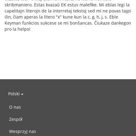
skribmaniero. Estas kvazaŭ EK estus malefike. Mi eblas legi la
capelitajn literojn de la interretaj tekstoj sed mi ne povas tajpi
ilin, ĉiam aperas la litero "x" kune kun la c, g, h, j, s. Eble
Keyman funkcios sukcese se mi bonŝancas. Ĉiukaze dankegon
pro la helpo!
Polski
O nas
Zespół
Wesprzyj nas