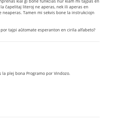
mprenas kial ĝi bone funkcias nur kiam mi tajpas en
la ĉapelitaj literoj ne aperas, nek ili aperas en
oje neaperas. Tamen mi sekvis bone la instrukciojn
por tajpi aŭtomate esperanton en cirila alfabeto?
s la plej bona Programo por Vindozo.