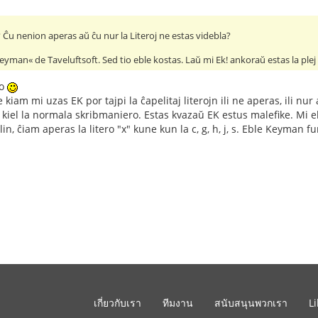
Ĉu nenion aperas aŭ ĉu nur la Literoj ne estas videbla?
eyman« de Taveluftsoft. Sed tio eble kostas. Laŭ mi Ek! ankoraŭ estas la pl
ĝo
kiam mi uzas EK por tajpi la ĉapelitaj literojn ili ne aperas, ili nur 
ne kiel la normala skribmaniero. Estas kvazaŭ EK estus malefike. Mi ebl
ilin, ĉiam aperas la litero "x" kune kun la c, g, h, j, s. Eble Keym
เกี่ยวกับเรา
ทีมงาน
สนับสนุนพวกเรา
L