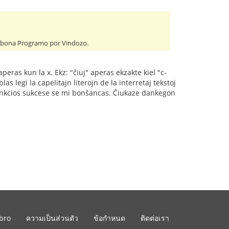
ej bona Programo por Vindozo.
aperas kun la x. Ekz: "ĉiuj" aperas ekzakte kiel "c-
as legi la capelitajn literojn de la interretaj tekstoj
an funkcios sukcese se mi bonŝancas. Ĉiukaze dankegon
ibro
ความเป็นส่วนตัว
ข้อกำหนด
ติดต่อเรา