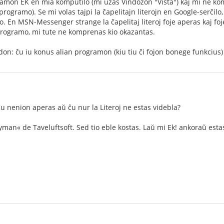
gramon EK en mia komputilo (mi uzas Vindozon "Vista") kaj mi ne ko
rogramo). Se mi volas tajpi la ĉapelitajn literojn en Google-serĉilo, 
jo. En MSN-Messenger strange la ĉapelitaj literoj foje aperas kaj f
 programo, mi tute ne komprenas kio okazantas.
n: ĉu iu konus alian programon (kiu tiu ĉi fojon bonege funkcius) 
u nenion aperas aŭ ĉu nur la Literoj ne estas videbla?
man« de Taveluftsoft. Sed tio eble kostas. Laŭ mi Ek! ankoraŭ esta