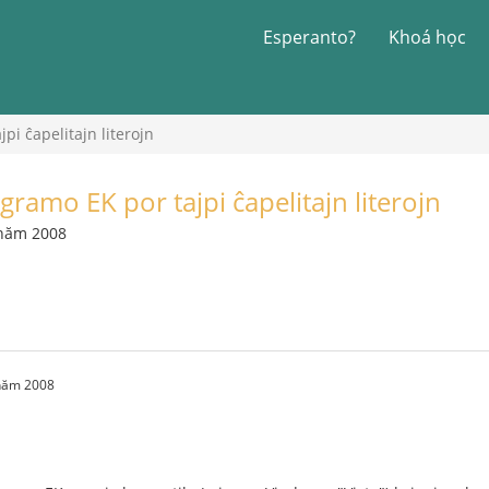
Esperanto?
Khoá học
pi ĉapelitajn literojn
ramo EK por tajpi ĉapelitajn literojn
 năm 2008
 năm 2008