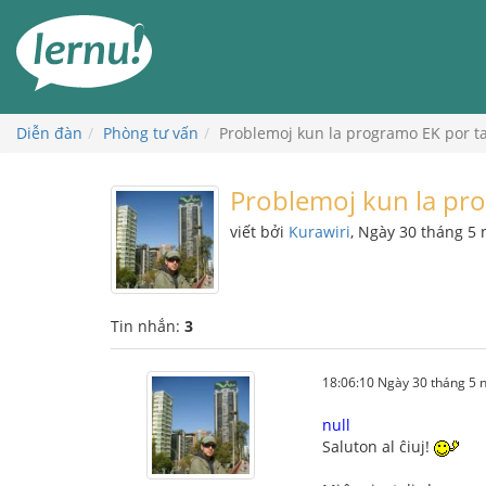
Đi
đến
phần
nội
dung
Diễn đàn
Phòng tư vấn
Problemoj kun la programo EK por taj
Problemoj kun la prog
viết bởi
Kurawiri
, Ngày 30 tháng 5
Tin nhắn:
3
18:06:10 Ngày 30 tháng 5
null
Saluton al ĉiuj!