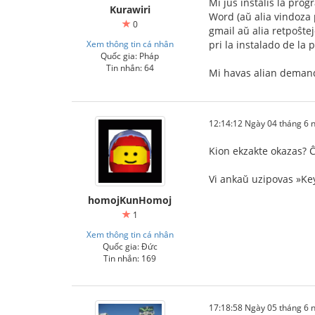
Mi ĵus instalis la pro
Kurawiri
Word (aŭ alia vindoza p
0
gmail aŭ alia retpoŝte
Xem thông tin cá nhân
pri la instalado de la
Quốc gia: Pháp
Tin nhắn: 64
Mi havas alian demando
12:14:12 Ngày 04 tháng 6
Kion ekzakte okazas? Ĉ
Vi ankaŭ uzipovas »Key
homojKunHomoj
1
Xem thông tin cá nhân
Quốc gia: Đức
Tin nhắn: 169
17:18:58 Ngày 05 tháng 6