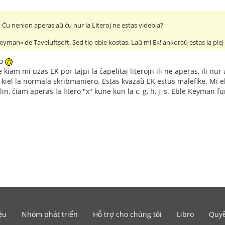
Ĉu nenion aperas aŭ ĉu nur la Literoj ne estas videbla?
eyman« de Taveluftsoft. Sed tio eble kostas. Laŭ mi Ek! ankoraŭ estas la pl
ĝo
kiam mi uzas EK por tajpi la ĉapelitaj literojn ili ne aperas, ili nur 
ne kiel la normala skribmaniero. Estas kvazaŭ EK estus malefike. Mi ebl
ilin, ĉiam aperas la litero "x" kune kun la c, g, h, j, s. Eble Keym
ệu
Nhóm phát triển
Hỗ trợ cho chúng tôi
Libro
Quyề