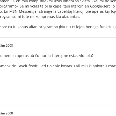
gramon EK en mia komputilo (mi uzas Vindozon "Vista") kaj mi ne ko
rogramo). Se mi volas tajpi la ĉapelitajn literojn en Google-serĉilo, 
jo. En MSN-Messenger strange la ĉapelitaj literoj foje aperas kaj f
 programo, mi tute ne komprenas kio okazantas.
n: ĉu iu konus alian programon (kiu tiu ĉi fojon bonege funkcius) 
 năm 2008
u nenion aperas aŭ ĉu nur la Literoj ne estas videbla?
man« de Taveluftsoft. Sed tio eble kostas. Laŭ mi Ek! ankoraŭ esta
 năm 2008