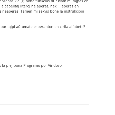
mprenas kial ĝi bone funkcias nur kiam mi tajpas en
la ĉapelitaj literoj ne aperas, nek ili aperas en
oje neaperas. Tamen mi sekvis bone la instrukciojn
por tajpi aŭtomate esperanton en cirila alfabeto?
s la plej bona Programo por Vindozo.