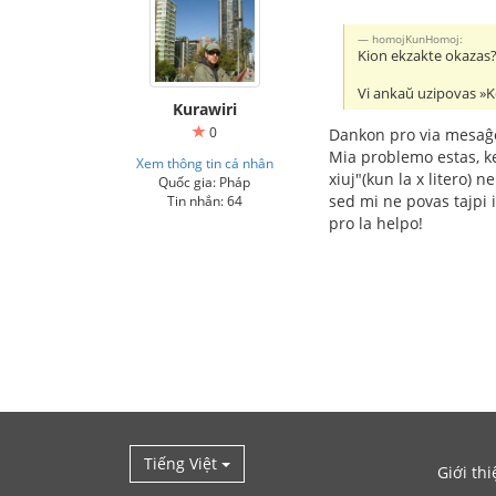
homojKunHomoj:
Kion ekzakte okazas? 
Vi ankaŭ uzipovas »K
Kurawiri
0
Dankon pro via mesa
Mia problemo estas, ke 
Xem thông tin cá nhân
xiuj"(kun la x litero) 
Quốc gia: Pháp
sed mi ne povas tajpi 
Tin nhắn: 64
pro la helpo!
Tiếng Việt
Giới thi