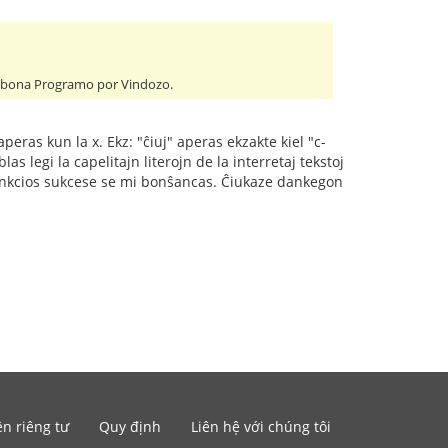
ej bona Programo por Vindozo.
aperas kun la x. Ekz: "ĉiuj" aperas ekzakte kiel "c-
as legi la capelitajn literojn de la interretaj tekstoj
an funkcios sukcese se mi bonŝancas. Ĉiukaze dankegon
n riêng tư
Quy định
Liên hệ với chúng tôi