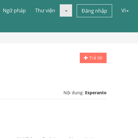
Ngữ pháp
Thư viện
VI
Đăng nhập
Trả lời
Nội dung:
Esperanto