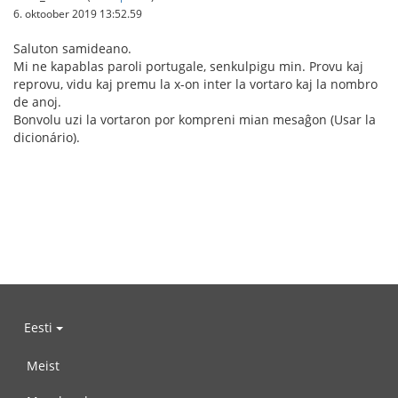
6. oktoober 2019 13:52.59
Saluton samideano.
Mi ne kapablas paroli portugale, senkulpigu min. Provu kaj
reprovu, vidu kaj premu la x-on inter la vortaro kaj la nombro
de anoj.
Bonvolu uzi la vortaron por kompreni mian mesaĝon (Usar la
dicionário).
Eesti
Meist