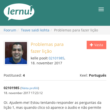
Sisu
juurde
Men
Foorum
Teave saidi kohta
Problemas para fazer lição
Problemas para
Vasta
fazer lição
kelle poolt
02101985
,
18. november 2017
Postitused:
4
Keel:
Português
02101985
(
Näita profiili
)
18. november 2017 17:23.12
Oi. Ajudem-me! Estou tentando responder as perguntas da
lição 1, mas quando clico só aparece o áudio e não permite