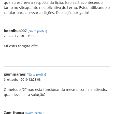
que eu escreva a resposta da lição. Isso está acontecendo
tanto no site,quanto no aplicativo do Lernu. Estou utilizando o
celular para acessar as lições. Desde já, obrigado!
boonlhua007
(
Näita profiili
)
28. aprill 2018 5:31.05
Mi estis forigita ofte.
genting-crown
guimmaraes
(
Näita profiili
)
6. oktoober 2019 12:28.08
O método "X" nao esta funcionando mesmo com ele ativado,
qual deve ser a solução?
Zam_franca
(
Näita profiili
)