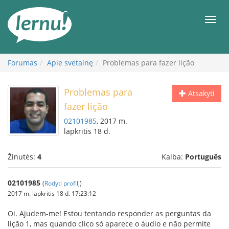
Į
turinį
Meni
Forumas
Apie svetainę
Problemas para fazer lição
Problemas para
Atsakyti
fazer lição
02101985
, 2017 m.
lapkritis 18 d.
Žinutės:
4
Kalba:
Português
02101985
(
Rodyti profilį
)
2017 m. lapkritis 18 d. 17:23:12
Oi. Ajudem-me! Estou tentando responder as perguntas da
lição 1, mas quando clico só aparece o áudio e não permite