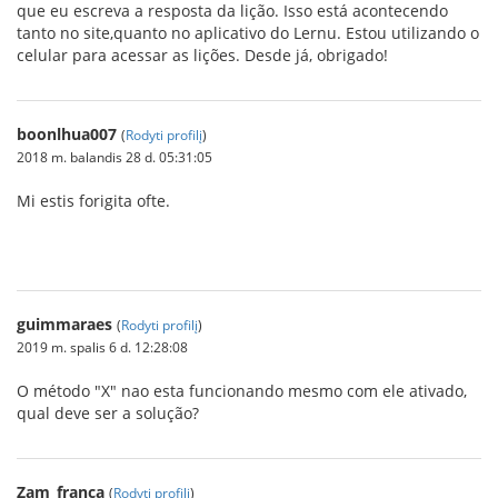
que eu escreva a resposta da lição. Isso está acontecendo
tanto no site,quanto no aplicativo do Lernu. Estou utilizando o
celular para acessar as lições. Desde já, obrigado!
boonlhua007
(
Rodyti profilį
)
2018 m. balandis 28 d. 05:31:05
Mi estis forigita ofte.
genting-crown
guimmaraes
(
Rodyti profilį
)
2019 m. spalis 6 d. 12:28:08
O método "X" nao esta funcionando mesmo com ele ativado,
qual deve ser a solução?
Zam_franca
(
Rodyti profilį
)