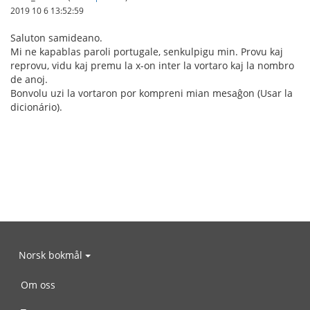
2019 10 6 13:52:59
Saluton samideano.
Mi ne kapablas paroli portugale, senkulpigu min. Provu kaj
reprovu, vidu kaj premu la x-on inter la vortaro kaj la nombro
de anoj.
Bonvolu uzi la vortaron por kompreni mian mesaĝon (Usar la
dicionário).
Norsk bokmål
Om oss