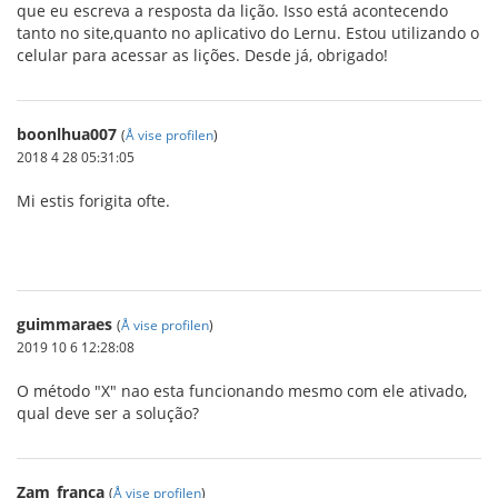
que eu escreva a resposta da lição. Isso está acontecendo
tanto no site,quanto no aplicativo do Lernu. Estou utilizando o
celular para acessar as lições. Desde já, obrigado!
boonlhua007
(
Å vise profilen
)
2018 4 28 05:31:05
Mi estis forigita ofte.
genting-crown
guimmaraes
(
Å vise profilen
)
2019 10 6 12:28:08
O método "X" nao esta funcionando mesmo com ele ativado,
qual deve ser a solução?
Zam_franca
(
Å vise profilen
)