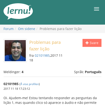
Til
innholdet
Meny
Forum
Om sidene
Problemas para fazer lição
Problemas para
Svare
fazer lição
fra
02101985
,2017 11
18
Meldinger:
4
Språk:
Português
02101985
(
Å vise profilen
)
2017 11 18 17:23:12
Oi. Ajudem-me! Estou tentando responder as perguntas da
lição 1, mas quando clico só aparece o áudio e não permite