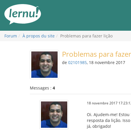
Aller
au
contenu
Forum
À propos du site
Problemas para fazer lição
Problemas para fazer
de
02101985
, 18 novembre 2017
Messages :
4
18 novembre 2017 17:23:1
Oi. Ajudem-me! Estou 
resposta da lição. Iss
já, obrigado!