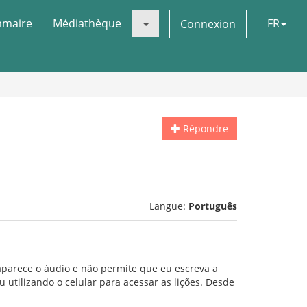
maire
Médiathèque
FR
Connexion
Répondre
Langue:
Português
aparece o áudio e não permite que eu escreva a
u utilizando o celular para acessar as lições. Desde