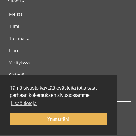
Suomi
Meistä
Tiimi
Tue meitä
Libro
Yksityisyys
Säännöt
Ota yhteyttä meihin
Tämä sivusto käyttää evästeitä jotta saat
parhaan kokemuksen sivustostamme.
Lisää tietoja
Ymmärrän!
© 2002-2026 lernu.net |
Impressum