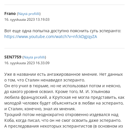
Frano
(
Näytä profiilli
)
16. syyskuuta 2023 13.19.03
Вот еще одна попытка доступно пояснить суть эсперанто:
https://www.youtube.com/watch?v=nfckDgJqyZA
SEN7759
(
Näytä profiilli
)
16. syyskuuta 2023 16.33.09
Уже в названии есть ангажированное мнение. Нет данных
о том, что Сталин ненавидел эсперанто.
Он его учил в тюрьме, но не использовал потом и неясно,
до какого уровня освоил. Кроме того, М. И. Ульянова
любила французский, а Крупская не могла представить, как
молодой человек будет объясняться в любви на эсперанто,
и Сталин, конечно, знал их мнения.
Троцкий потом неоднократно откровенно издевался над
Коба, когда писал, что он не смог освоить даже эсперанто.
А преследования некоторых эсперантистов (в основном из