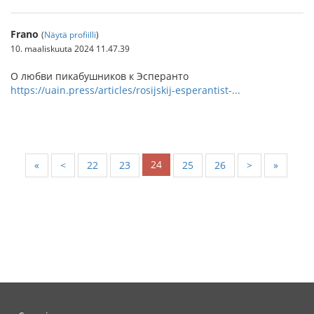
Frano
(
Näytä profiilli
)
10. maaliskuuta 2024 11.47.39
О любви пикабушников к Эсперанто
https://uain.press/articles/rosijskij-esperantist-...
24
«
<
22
23
25
26
>
»