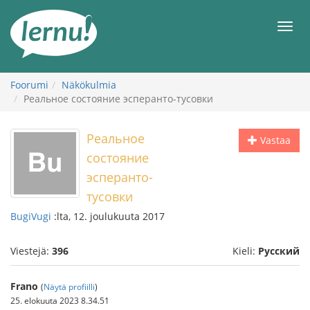
Tästä
sisältöön
Men
Foorumi
Näkökulmia
Реальное состояние эсперанто-тусовки
Реальное
Vastaa
состояние
эсперанто-
тусовки
BugiVugi
:lta, 12. joulukuuta 2017
Viestejä:
396
Kieli:
Русский
Frano
(
Näytä profiilli
)
25. elokuuta 2023 8.34.51