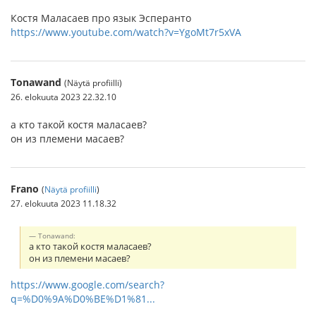
Костя Маласаев про язык Эсперанто
https://www.youtube.com/watch?v=YgoMt7r5xVA
Tonawand
(Näytä profiilli)
26. elokuuta 2023 22.32.10
а кто такой костя маласаев?
он из племени масаев?
Frano
(
Näytä profiilli
)
27. elokuuta 2023 11.18.32
Tonawand:
а кто такой костя маласаев?
он из племени масаев?
https://www.google.com/search?
q=%D0%9A%D0%BE%D1%81...