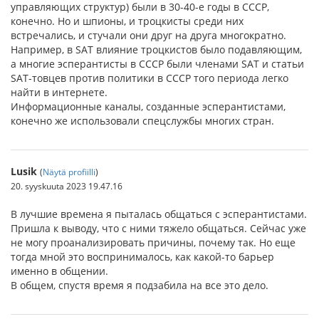
управляющих структур) были в 30-40-е годы в СССР,
конечно. Но и шпионы, и троцкисты среди них
встречались, и стучали они друг на друга многократно.
Например, в SAT влияние троцкистов было подавляющим,
а многие эсперантисты в СССР были членами SAT и статьи
SAT-товцев против политики в СССР того периода легко
найти в интернете.
Информационные каналы, созданные эсперантистами,
конечно же использовали спецслужбы многих стран.
Lusik
(
Näytä profiilli
)
20. syyskuuta 2023 19.47.16
В лучшие времена я пыталась общаться с эсперантистами.
Пришла к выводу, что с ними тяжело общаться. Сейчас уже
не могу проанализировать причины, почему так. Но еще
тогда мной это воспринималось, как какой-то барьер
именно в общении.
В общем, спустя время я подзабила на все это дело.