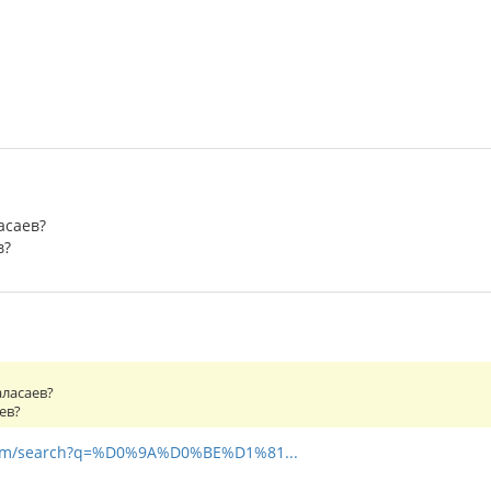
асаев?
в?
аласаев?
ев?
.com/search?q=%D0%9A%D0%BE%D1%81...