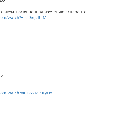
:59
ктикум, посвященная изучению эсперанто
com/watch?v=cl9ieJeRItM
12
.com/watch?v=DVxZMv0FyU8