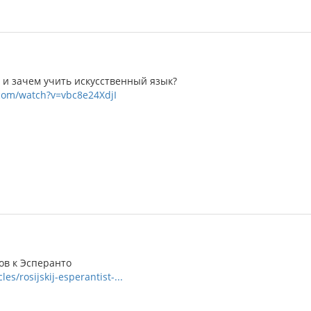
 и зачем учить искусственный язык?
com/watch?v=vbc8e24XdjI
в к Эсперанто
les/rosijskij-esperantist-...