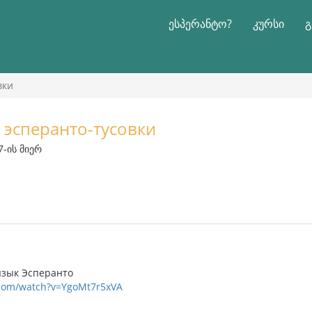
ესპერანტო?
კურსი
გ
вки
 эсперанто-тусовки
7-ის მიერ
язык Эсперанто
.com/watch?v=YgoMt7r5xVA