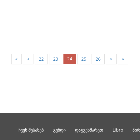
24
«
<
22
23
25
26
>
»
ჩვენ შესახებ
გუნდი
დაგვეხმარეთ
Libro
პი