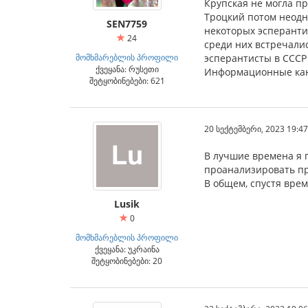
Крупская не могла пр
Троцкий потом неодно
SEN7759
некоторых эсперантис
24
среди них встречалис
მომხმარებლის პროფილი
эсперантисты в СССР 
ქვეყანა: რუსეთი
Информационные кана
შეტყობინებები: 621
20 სექტემბერი, 2023 19:47
В лучшие времена я 
проанализировать пр
В общем, спустя врем
Lusik
0
მომხმარებლის პროფილი
ქვეყანა: უკრაინა
შეტყობინებები: 20