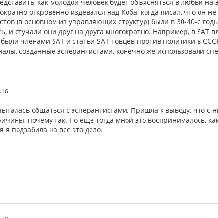
едставить, как молодой человек будет объясняться в любви на э
кратно откровенно издевался над Коба, когда писал, что он не
тов (в основном из управляющих структур) были в 30-40-е годы
ь, и стучали они друг на друга многократно. Например, в SAT
были членами SAT и статьи SAT-товцев против политики в СССР
лы, созданные эсперантистами, конечно же использовали спе
:16
пыталась общаться с эсперантистами. Пришла к выводу, что с н
ичины, почему так. Но еще тогда мной это воспринималось, ка
я я подзабила на все это дело.