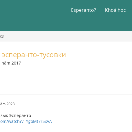
Esperanto?
Khoá học
ки
 эсперанто-тусовки
2 năm 2017
 năm 2023
язык Эсперанто
.com/watch?v=YgoMt7r5xVA