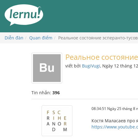
Đi
đến
phần
nội
dung
Diễn đàn
Quan điểm
Реальное состояние эсперанто-тусов
Реальное состояние
viết bởi
BugiVugi
, Ngày 12 tháng 1
Tin nhắn:
396
08:34:51 Ngày 25 tháng 8
Костя Маласаев про 
https://www.youtube