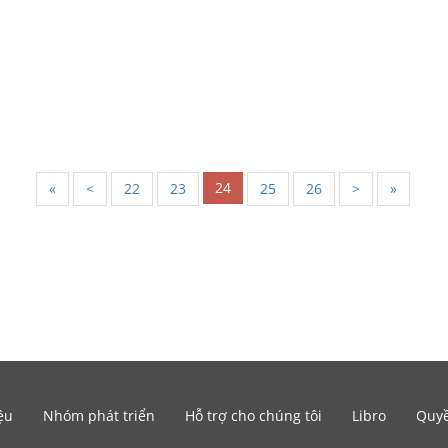
24
«
<
22
23
25
26
>
»
ệu
Nhóm phát triển
Hỗ trợ cho chúng tôi
Libro
Quyề