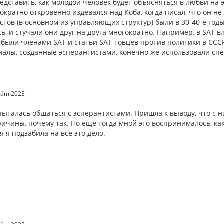
едставить, как молодой человек будет объясняться в любви на э
кратно откровенно издевался над Коба, когда писал, что он не
тов (в основном из управляющих структур) были в 30-40-е годы
ь, и стучали они друг на друга многократно. Например, в SAT
были членами SAT и статьи SAT-товцев против политики в СССР
лы, созданные эсперантистами, конечно же использовали спе
 năm 2023
пыталась общаться с эсперантистами. Пришла к выводу, что с н
ичины, почему так. Но еще тогда мной это воспринималось, ка
я я подзабила на все это дело.