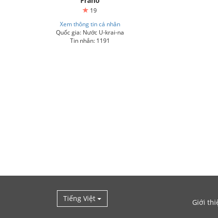
Frano
19
Xem thông tin cá nhân
Quốc gia: Nước U-krai-na
Tin nhắn: 1191
Tiếng Việt
Giới thi