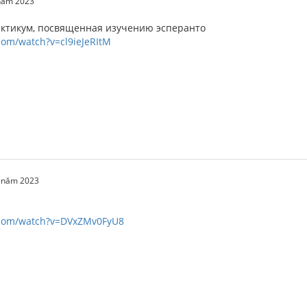
 năm 2023
ктикум, посвященная изучению эсперанто
com/watch?v=cl9ieJeRItM
0 năm 2023
.com/watch?v=DVxZMv0FyU8