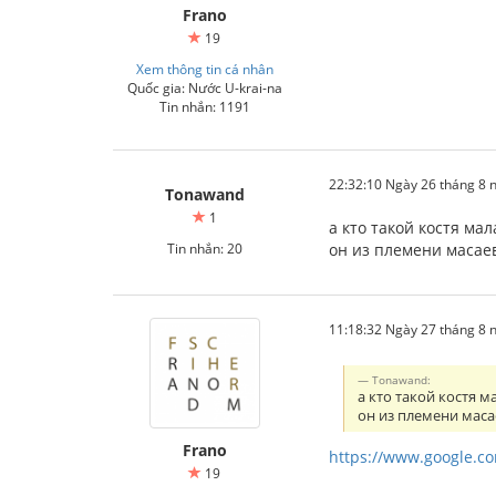
Frano
19
Xem thông tin cá nhân
Quốc gia: Nước U-krai-na
Tin nhắn: 1191
22:32:10 Ngày 26 tháng 8
Tonawand
1
а кто такой костя мал
Tin nhắn: 20
он из племени масае
11:18:32 Ngày 27 tháng 8
Tonawand:
а кто такой костя м
он из племени маса
Frano
https://www.google
19