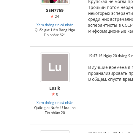
Крупская не могла пр
Троцкий потом неодно
SEN7759
некоторых эсперантис
24
среди них встречалис
Xem thông tin cá nhân
эсперантисты в СССР 
Quốc gia: Liên Bang Nga
Информационные кана
Tin nhắn: 621
19:47:16 Ngày 20 tháng 9
В лучшие времена я 
проанализировать пр
В общем, спустя врем
Lusik
0
Xem thông tin cá nhân
Quốc gia: Nước U-krai-na
Tin nhắn: 20