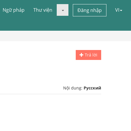
Ngữ pháp
Thư viện
VI
Đăng nhập
Trả lời
Nội dung:
Русский