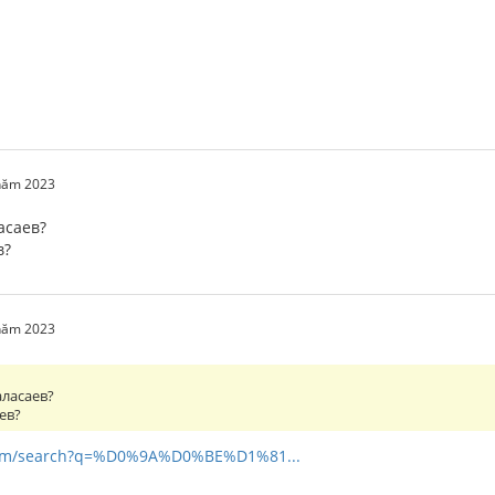
 năm 2023
асаев?
в?
 năm 2023
аласаев?
ев?
.com/search?q=%D0%9A%D0%BE%D1%81...