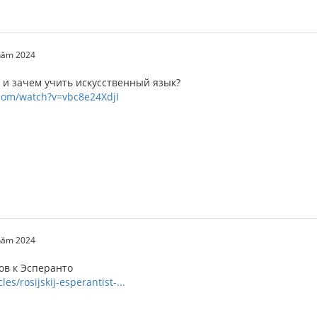
 năm 2024
 и зачем учить искусственный язык?
com/watch?v=vbc8e24XdjI
 năm 2024
в к Эсперанто
les/rosijskij-esperantist-...