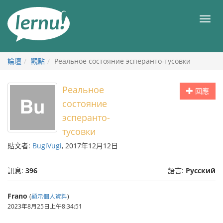
前
往
目
目
錄
錄
論壇
觀點
Реальное состояние эсперанто-тусовки
Реальное
回應
состояние
эсперанто-
тусовки
貼文者:
BugiVugi
, 2017年12月12日
訊息:
396
語言:
Русский
Frano
(
顯示個人資料
)
2023年8月25日上午8:34:51