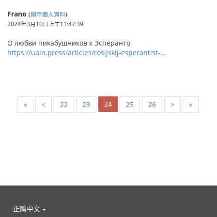
Frano
(
顯示個人資料
)
2024年3月10日上午11:47:39
О любви пикабушников к Эсперанто
https://uain.press/articles/rosijskij-esperantist-...
24
«
<
22
23
25
26
>
»
正體中文