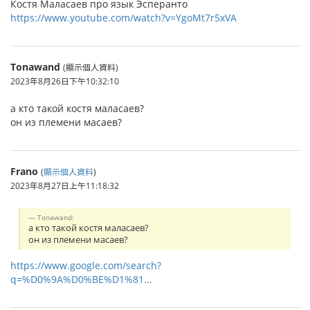
Костя Маласаев про язык Эсперанто
https://www.youtube.com/watch?v=YgoMt7r5xVA
Tonawand
(顯示個人資料)
2023年8月26日下午10:32:10
а кто такой костя маласаев?
он из племени масаев?
Frano
(
顯示個人資料
)
2023年8月27日上午11:18:32
Tonawand:
а кто такой костя маласаев?
он из племени масаев?
https://www.google.com/search?
q=%D0%9A%D0%BE%D1%81...