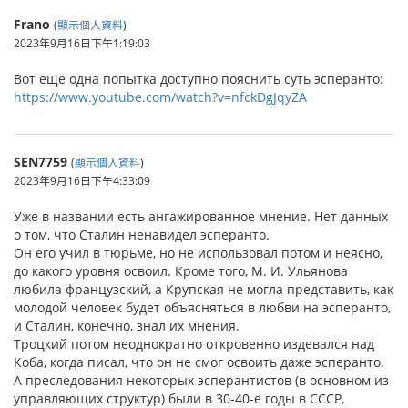
Frano
(
顯示個人資料
)
2023年9月16日下午1:19:03
Вот еще одна попытка доступно пояснить суть эсперанто:
https://www.youtube.com/watch?v=nfckDgJqyZA
SEN7759
(
顯示個人資料
)
2023年9月16日下午4:33:09
Уже в названии есть ангажированное мнение. Нет данных
о том, что Сталин ненавидел эсперанто.
Он его учил в тюрьме, но не использовал потом и неясно,
до какого уровня освоил. Кроме того, М. И. Ульянова
любила французский, а Крупская не могла представить, как
молодой человек будет объясняться в любви на эсперанто,
и Сталин, конечно, знал их мнения.
Троцкий потом неоднократно откровенно издевался над
Коба, когда писал, что он не смог освоить даже эсперанто.
А преследования некоторых эсперантистов (в основном из
управляющих структур) были в 30-40-е годы в СССР,