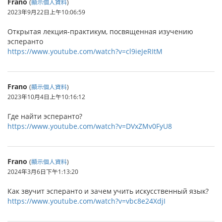
Frano
(
顯示個人資料
)
2023年9月22日上午10:06:59
Открытая лекция-практикум, посвященная изучению
эсперанто
https://www.youtube.com/watch?v=cl9ieJeRItM
Frano
(
顯示個人資料
)
2023年10月4日上午10:16:12
Где найти эсперанто?
https://www.youtube.com/watch?v=DVxZMv0FyU8
Frano
(
顯示個人資料
)
2024年3月6日下午1:13:20
Как звучит эсперанто и зачем учить искусственный язык?
https://www.youtube.com/watch?v=vbc8e24XdjI