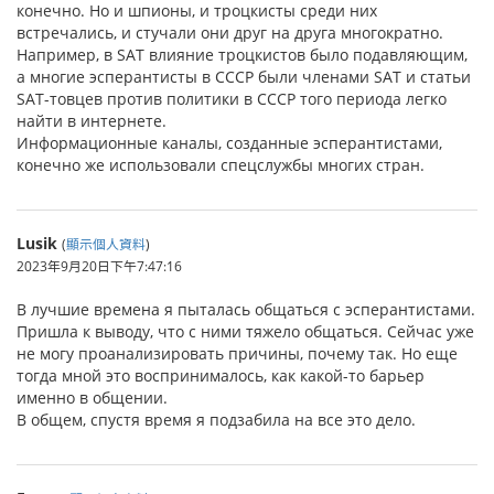
конечно. Но и шпионы, и троцкисты среди них
встречались, и стучали они друг на друга многократно.
Например, в SAT влияние троцкистов было подавляющим,
а многие эсперантисты в СССР были членами SAT и статьи
SAT-товцев против политики в СССР того периода легко
найти в интернете.
Информационные каналы, созданные эсперантистами,
конечно же использовали спецслужбы многих стран.
Lusik
(
顯示個人資料
)
2023年9月20日下午7:47:16
В лучшие времена я пыталась общаться с эсперантистами.
Пришла к выводу, что с ними тяжело общаться. Сейчас уже
не могу проанализировать причины, почему так. Но еще
тогда мной это воспринималось, как какой-то барьер
именно в общении.
В общем, спустя время я подзабила на все это дело.