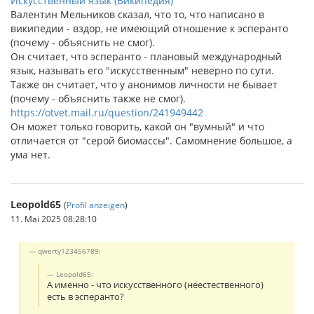
Искусственный язык (Википедия)
Валентин Мельников сказал, что то, что написано в
википедии - вздор, не имеющий отношение к эсперанто
(почему - объяснить не смог).
Он считает, что эсперанто - плановый международный
язык, называть его "искусственным" неверно по сути.
Также он считает, что у анонимов личности не бывает
(почему - объяснить также не смог).
https://otvet.mail.ru/question/241949442
Он может только говорить, какой он "вумный" и что
отличается от "серой биомассы". Самомнение большое, а
ума нет.
Leopold65
(
Profil anzeigen
)
11. Mai 2025 08:28:10
qwerty123456789:
Leopold65:
А именно - что искусственного (неестественного)
есть в эсперанто?