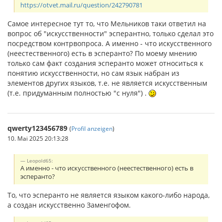
https://otvet.mail.ru/question/242790781
Самое интересное тут то, что Мельников таки ответил на
вопрос об "искусственности" эсперантно, только сделал это
посредством контрвопроса. А именно - что искусственного
(неестественного) есть в эсперанто? По моему мнению
только сам факт создания эсперанто может относиться к
понятию искусственности, но сам язык набран из
элементов других языков, т.е. не является искусственным
(т.е. придуманным полностью "с нуля") .
qwerty123456789
(
Profil anzeigen
)
10. Mai 2025 20:13:28
Leopold65:
А именно - что искусственного (неестественного) есть в
эсперанто?
То, что эсперанто не является языком какого-либо народа,
а создан искусственно Заменгофом.