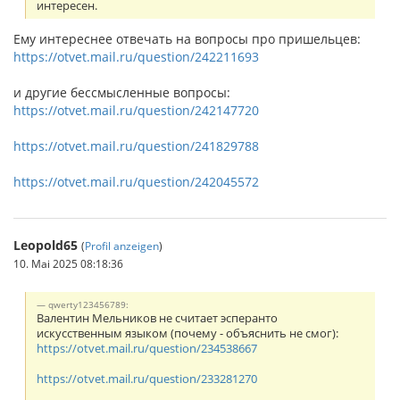
интересен.
Ему интереснее отвечать на вопросы про пришельцев:
https://otvet.mail.ru/question/242211693
и другие бессмысленные вопросы:
https://otvet.mail.ru/question/242147720
https://otvet.mail.ru/question/241829788
https://otvet.mail.ru/question/242045572
Leopold65
(
Profil anzeigen
)
10. Mai 2025 08:18:36
qwerty123456789:
Валентин Мельников не считает эсперанто
искусственным языком (почему - объяснить не смог):
https://otvet.mail.ru/question/234538667
https://otvet.mail.ru/question/233281270