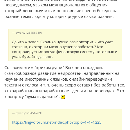
посредником, языком межнационального общения,
который легко выучить и он позволяет вести беседы на
разные темы людям у которых родные языки разные.
qwerty123456789:
Да что ж такое. Сколько нужно раз повторить, что учат
тот язык, с которым можно денег заработать? Кто
контролирует мировую финансовую систему, того язык и
учат. Думайте дальше.
Со своим этим "криком души" Вы явно опоздали:
скачкообразное развитие нейросетей, направленных на
изучение иностранных языков, онлайн-переводчики
текста и с голоса и т.п. очень скоро оставят без работы тех,
кто зарабатывал и зарабатывает деньги на переводах. Это
к вопросу "думать дальше".
qwerty123456789:
https://lingvoforum.net/index.php?topic=47474.225