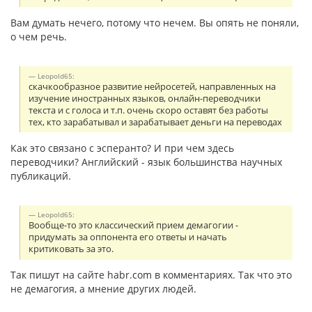
Вам думать нечего, потому что нечем. Вы опять не поняли,
о чем речь.
Leopold65:
скачкообразное развитие нейросетей, направленных на
изучение иностранных языков, онлайн-переводчики
текста и с голоса и т.п. очень скоро оставят без работы
тех, кто зарабатывал и зарабатывает деньги на переводах
Как это связано с эсперанто? И при чем здесь
переводчики? Английский - язык большинства научных
публикаций.
Leopold65:
Вообще-то это классический прием демагогии -
придумать за оппонента его ответы и начать
критиковать за это.
Так пишут на сайте habr.com в комментариях. Так что это
не демагогия, а мнение других людей.