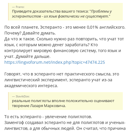
Frano:
Приведите доказательства вашего тезиса: "
Проблемы у
эсперантистов - их язык фактически не существует
."
По всей планете, Эсперанто - это менее 0,01% английского.
Почему? Давайте думать.
Да что ж такое. Сколько нужно раз повторить, что учат тот
язык, с которым можно денег заработать? Кто
контролирует мировую финансовую систему, того язык и
учат. Думайте дальше.
https://lingvoforum.net/index.php?topic=47474.225
Говорят, что в эсперанто нет практического смысла, это
лингвистический эксперимент, эсперанто учат из-за
академического интереса.
SlavikDze:
реальные полиглоты вполне положительно оценивают
творение Лазаря Марковича.
То есть эсперанто - увлечение полиглотов.
Заменгоф создавал эсперанто не для полиглотов и ученых-
лингвистов, а для обычных людей. Он считал, что причина