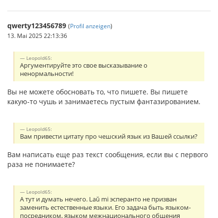
qwerty123456789
(
Profil anzeigen
)
13. Mai 2025 22:13:36
Leopold65:
Аргументируйте это свое высказывание о
ненормальности!
Вы не можете обосновать то, что пишете. Вы пишете
какую-то чушь и занимаетесь пустым фантазированием.
Leopold65:
Вам привести цитату про чешский язык из Вашей ссылки?
Вам написать еще раз текст сообщения, если вы с первого
раза не понимаете?
Leopold65:
А тут и думать нечего. Laŭ mi эсперанто не призван
заменить естественные языки. Его задача быть языком-
посредником, языком межнационального общения