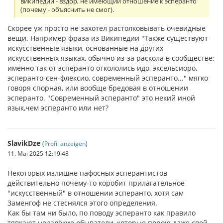
википедии - вздор, не имеющий отношение к эсперанто
(почему - объяснить не смог).
Скорее уж просто не захотел растолковывать очевидные
вещи. Например фраза из Википедии "Также существуют
искусственные языки, основанные на других
искусственных языках, обычно из-за раскола в сообществе;
именно так от эсперанто откололись идо, эксельсиоро,
эсперанто-сен-флексио, современный эсперанто..." мягко
говоря спорная, или вообще бредовая в отношении
эсперанто. "Современный эсперанто" это некий иной
язык,чем эсперанто или нет?
SlavikDze
(
Profil anzeigen
)
11. Mai 2025 12:19:48
Некоторых излишне пафосных эсперантистов
действительно почему-то коробит прилагательное
"искусственный" в отношении эсперанто, хотя сам
Заменгоф не стеснялся этого определения.
Как бы там ни было, по поводу эсперанто как правило
тявкают недалёкие обыватели, которые порою даже свой