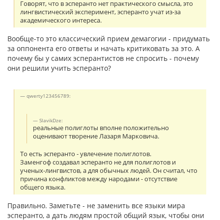
Говорят, что в эсперанто нет практического смысла, это
лингвистический эксперимент, эсперанто учат из-за
академического интереса.
Вообще-то это классический прием демагогии - придумать
за оппонента его ответы и начать критиковать за это. А
почему бы у самих эсперантистов не спросить - почему
они решили учить эсперанто?
qwerty123456789:
SlavikDze:
реальные полиглоты вполне положительно
оценивают творение Лазаря Марковича.
То есть эсперанто - увлечение полиглотов.
Заменгоф создавал эсперанто не для полиглотов и
ученых-лингвистов, а для обычных людей. Он считал, что
причина конфликтов между народами - отсутствие
общего языка.
Правильно. Заметьте - не заменить все языки мира
эсперанто, а дать людям простой общий язык, чтобы они