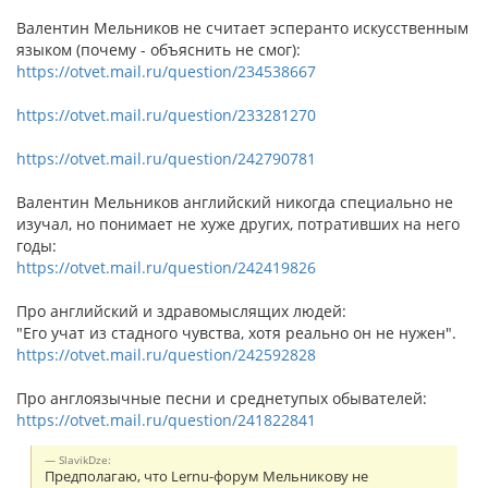
Валентин Мельников не считает эсперанто искусственным
языком (почему - объяснить не смог):
https://otvet.mail.ru/question/234538667
https://otvet.mail.ru/question/233281270
https://otvet.mail.ru/question/242790781
Валентин Мельников английский никогда специально не
изучал, но понимает не хуже других, потративших на него
годы:
https://otvet.mail.ru/question/242419826
Про английский и здравомыслящих людей:
"Его учат из стадного чувства, хотя реально он не нужен".
https://otvet.mail.ru/question/242592828
Про англоязычные песни и среднетупых обывателей:
https://otvet.mail.ru/question/241822841
SlavikDze:
Предполагаю, что Lernu-форум Мельникову не