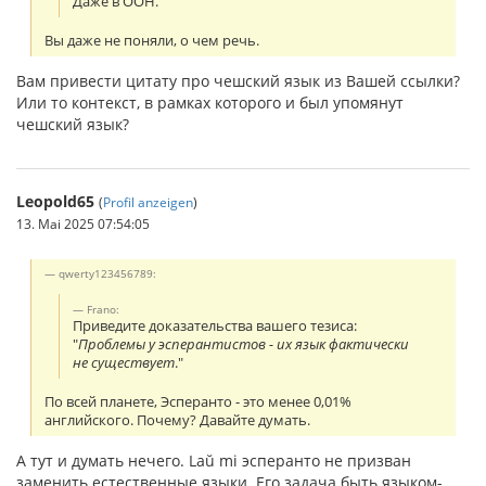
Даже в ООН.
Вы даже не поняли, о чем речь.
Вам привести цитату про чешский язык из Вашей ссылки?
Или то контекст, в рамках которого и был упомянут
чешский язык?
Leopold65
(
Profil anzeigen
)
13. Mai 2025 07:54:05
qwerty123456789:
Frano:
Приведите доказательства вашего тезиса:
"
Проблемы у эсперантистов - их язык фактически
не существует
."
По всей планете, Эсперанто - это менее 0,01%
английского. Почему? Давайте думать.
А тут и думать нечего. Laŭ mi эсперанто не призван
заменить естественные языки. Его задача быть языком-