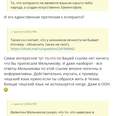
То, что эсперанто не является языком какого-либо
народа, а создан искусственно Заменгофом.
И это единственная претензия к эсперанто?
qwerty123456789:
Также он считает, что у анонимов личности не бывает
(почему - объяснить также не смог).
https://otvet.mail.ru/question/241949442
Самое интересное тут то,что по Вашей ссылке нет ничего,
что Вы приписали Мельникову. И даже наоборот - все
ответы Мельникова по этой ссылке вполне логичны и
информативны. Действительно, изучать, к примеру,
чешский язык нужно если ты собрался жить в Чехии,
больше чешский язык не используется нигде. Даже в ООН.
qwerty123456789:
Валентин Мельников сказал, что то, что нависано в