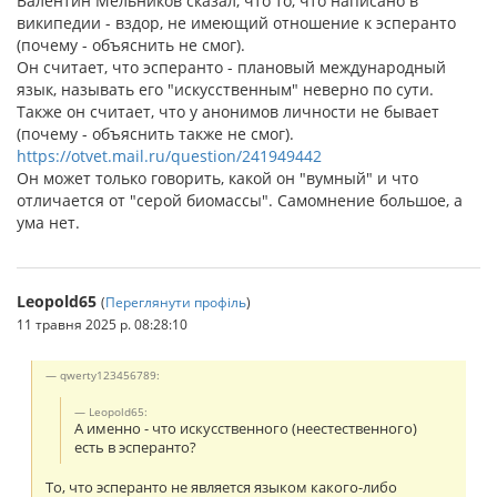
Валентин Мельников сказал, что то, что написано в
википедии - вздор, не имеющий отношение к эсперанто
(почему - объяснить не смог).
Он считает, что эсперанто - плановый международный
язык, называть его "искусственным" неверно по сути.
Также он считает, что у анонимов личности не бывает
(почему - объяснить также не смог).
https://otvet.mail.ru/question/241949442
Он может только говорить, какой он "вумный" и что
отличается от "серой биомассы". Самомнение большое, а
ума нет.
Leopold65
(
Переглянути профіль
)
11 травня 2025 р. 08:28:10
qwerty123456789:
Leopold65:
А именно - что искусственного (неестественного)
есть в эсперанто?
То, что эсперанто не является языком какого-либо