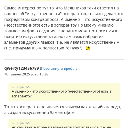
Самое интересное тут то, что Мельников таки ответил на
вопрос об "искусственности" эсперантно, только сделал это
посредством контрвопроса. А именно - что искусственного
(неестественного) есть в эсперанто? По моему мнению
только сам факт создания эсперанто может относиться к
понятию искусственности, но сам язык набран из
элементов других языков, т.е. не является искусственным
(т.е. придуманным полностью "с нуля") .
qwerty123456789
(
Переглянути профіль
)
10 травня 2025 р. 20:13:28
Leopold65:
А именно - что искусственного (неестественного) есть в
эсперанто?
То, что эсперанто не является языком какого-либо народа,
а создан искусственно Заменгофом.
Leopold65:
но сам язык набран из элементов других языков, т.е. не