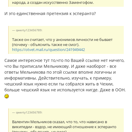
народа, а создан искусственно Заменгофом.
И это единственная претензия к эсперанто?
qwerty123456789:
Также он считает, что у анонимов личности не бывает
(почему - объяснить также не смог).
https://otvet.mail.ru/question/241949442
Самое интересное тут то,что по Вашей ссылке нет ничего,
что Вы приписали Мельникову. И даже наоборот - все
ответы Мельникова по этой ссылке вполне логичны и
информативны. Действительно, изучать, к примеру,
чешский язык нужно если ты собрался жить в Чехии,
больше чешский язык не используется нигде. Даже в ООН.
qwerty123456789:
Валентин Мельников сказал, что то, что нависано в
википедии - вздор, не имеющий отношение к эсперанто
(почему - объяснить не смог).