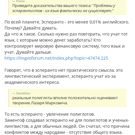
Frano:
Приведите доказательства вашего тезиса: "
Проблемы у
эсперантистов - их язык фактически не существует
."
По всей планете, Эсперанто - это менее 0,01% английского.
Почему? Давайте думать.
Да что ж такое. Сколько нужно раз повторить, что учат тот
язык, с которым можно денег заработать? Кто
контролирует мировую финансовую систему, того язык и
учат. Думайте дальше.
https://lingvoforum.net/index.php?topic=47474.225
Говорят, что в эсперанто нет практического смысла, это
лингвистический эксперимент, эсперанто учат из-за
академического интереса.
SlavikDze:
реальные полиглоты вполне положительно оценивают
творение Лазаря Марковича.
То есть эсперанто - увлечение полиглотов.
Заменгоф создавал эсперанто не для полиглотов и ученых-
лингвистов, а для обычных людей. Он считал, что причина
конфликтов между народами - отсутствие общего языка.