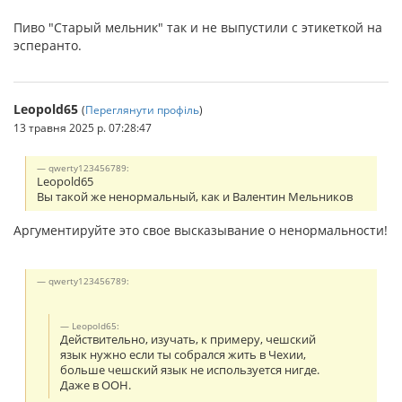
Пиво "Старый мельник" так и не выпустили с этикеткой на
эсперанто.
Leopold65
(
Переглянути профіль
)
13 травня 2025 р. 07:28:47
qwerty123456789:
Leopold65
Вы такой же ненормальный, как и Валентин Мельников
Аргументируйте это свое высказывание о ненормальности!
qwerty123456789:
Leopold65:
Действительно, изучать, к примеру, чешский
язык нужно если ты собрался жить в Чехии,
больше чешский язык не используется нигде.
Даже в ООН.