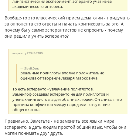
лингвистический эксперимент, эсперанто учат из-за
академического интереса.
Вообще-то это классический прием демагогии - придумать
за оппонента его ответы и начать критиковать за это. А
почему бы у самих эсперантистов не спросить - почему
они решили учить эсперанто?
qwerty123456789:
SlavikDze:
реальные полиглоты вполне положительно
оценивают творение Лазаря Марковича.
То есть эсперанто - увлечение полиглотов.
Заменгоф создавал эсперанто не для полиглотов и
ученых-лингвистов, а для обычных людей. Он считал, что
причина конфликтов между народами - отсутствие
общего языка.
Правильно. Заметьте - не заменить все языки мира
эсперанто, а дать людям простой общий язык, чтобы они
могли понимать друг друга.