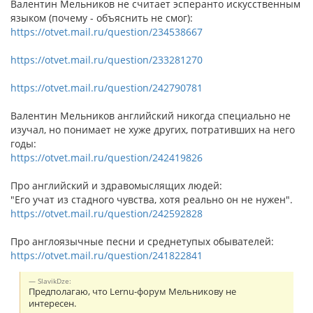
Валентин Мельников не считает эсперанто искусственным
языком (почему - объяснить не смог):
https://otvet.mail.ru/question/234538667
https://otvet.mail.ru/question/233281270
https://otvet.mail.ru/question/242790781
Валентин Мельников английский никогда специально не
изучал, но понимает не хуже других, потративших на него
годы:
https://otvet.mail.ru/question/242419826
Про английский и здравомыслящих людей:
"Его учат из стадного чувства, хотя реально он не нужен".
https://otvet.mail.ru/question/242592828
Про англоязычные песни и среднетупых обывателей:
https://otvet.mail.ru/question/241822841
SlavikDze:
Предполагаю, что Lernu-форум Мельникову не
интересен.