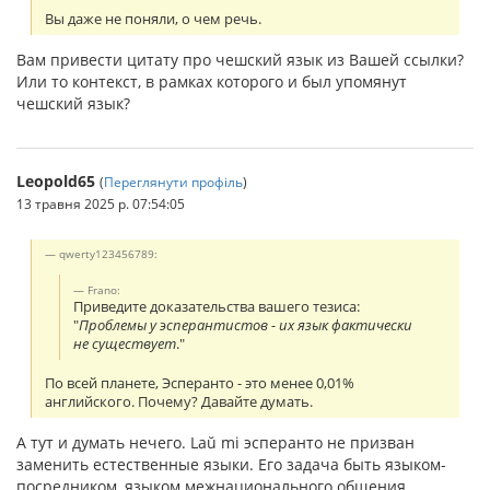
Вы даже не поняли, о чем речь.
Вам привести цитату про чешский язык из Вашей ссылки?
Или то контекст, в рамках которого и был упомянут
чешский язык?
Leopold65
(
Переглянути профіль
)
13 травня 2025 р. 07:54:05
qwerty123456789:
Frano:
Приведите доказательства вашего тезиса:
"
Проблемы у эсперантистов - их язык фактически
не существует
."
По всей планете, Эсперанто - это менее 0,01%
английского. Почему? Давайте думать.
А тут и думать нечего. Laŭ mi эсперанто не призван
заменить естественные языки. Его задача быть языком-
посредником, языком межнационального общения,