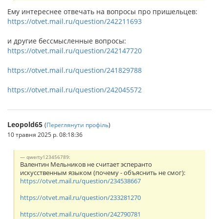
Ему интереснее отвечать на вопросы про пришельцев:
https://otvet.mail.ru/question/242211693
и другие бессмысленные вопросы:
https://otvet.mail.ru/question/242147720
https://otvet.mail.ru/question/241829788
https://otvet.mail.ru/question/242045572
Leopold65
(
Переглянути профіль
)
10 травня 2025 р. 08:18:36
qwerty123456789:
Валентин Мельников не считает эсперанто
искусственным языком (почему - объяснить не смог):
https://otvet.mail.ru/question/234538667
https://otvet.mail.ru/question/233281270
https://otvet.mail.ru/question/242790781