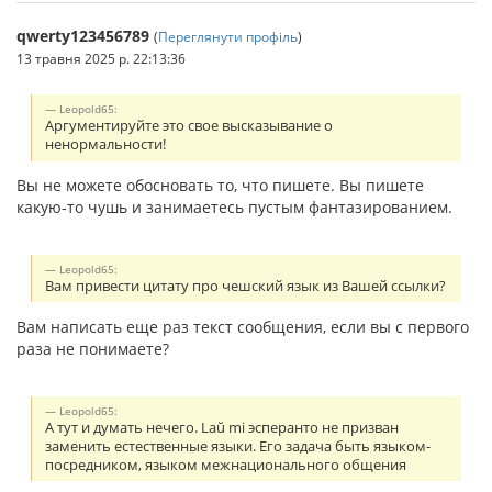
qwerty123456789
(
Переглянути профіль
)
13 травня 2025 р. 22:13:36
Leopold65:
Аргументируйте это свое высказывание о
ненормальности!
Вы не можете обосновать то, что пишете. Вы пишете
какую-то чушь и занимаетесь пустым фантазированием.
Leopold65:
Вам привести цитату про чешский язык из Вашей ссылки?
Вам написать еще раз текст сообщения, если вы с первого
раза не понимаете?
Leopold65:
А тут и думать нечего. Laŭ mi эсперанто не призван
заменить естественные языки. Его задача быть языком-
посредником, языком межнационального общения