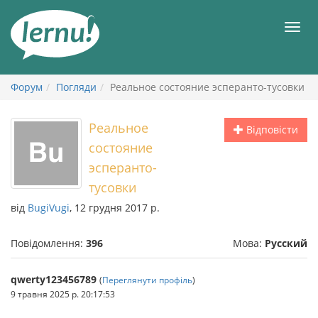
До
змісту
Мен
Форум
Погляди
Реальное состояние эсперанто-тусовки
Реальное
Відповісти
состояние
эсперанто-
тусовки
від
BugiVugi
, 12 грудня 2017 р.
Повідомлення:
396
Мова:
Русский
qwerty123456789
(
Переглянути профіль
)
9 травня 2025 р. 20:17:53