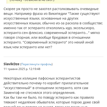
Скорее уж просто не захотел растолковывать очевидные
вещи. Например фраза из Википедии "Также существуют
искусственные языки, основанные на других
искусственных языках, обычно из-за раскола в сообществе;
именно так от эсперанто откололись идо, эксельсиоро,
эсперанто-сен-флексио, современный эсперанто..." мягко
говоря спорная, или вообще бредовая в отношении
эсперанто. "Современный эсперанто" это некий иной
язык,чем эсперанто или нет?
SlavikDze
(
Переглянути профіль
)
11 травня 2025 р. 12:19:48
Некоторых излишне пафосных эсперантистов
действительно почему-то коробит прилагательное
"искусственный" в отношении эсперанто, хотя сам
Заменгоф не стеснялся этого определения.
Как бы там ни было, по поводу эсперанто как правило
тявкают недалёкие обыватели, которые порою даже свой
родной язык толком не знают, тогда как реальные